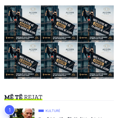
MË TË
REJAT
KULTURË