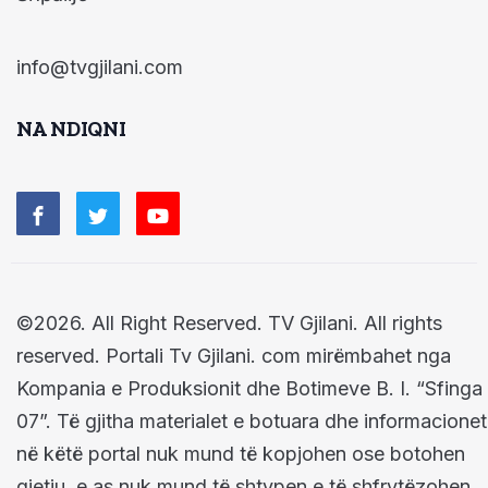
info@tvgjilani.com
NA NDIQNI
©2026. All Right Reserved. TV Gjilani. All rights
reserved. Portali Tv Gjilani. com mirëmbahet nga
Kompania e Produksionit dhe Botimeve B. I. “Sfinga
07”. Të gjitha materialet e botuara dhe informacionet
në këtë portal nuk mund të kopjohen ose botohen
gjetiu, e as nuk mund të shtypen e të shfrytëzohen