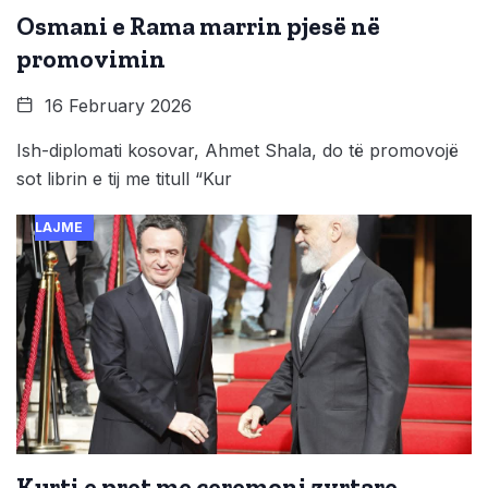
Osmani e Rama marrin pjesë në
promovimin
16 February 2026
Ish-diplomati kosovar, Ahmet Shala, do të promovojë
sot librin e tij me titull “Kur
LAJME
Kurti e pret me ceremoni zyrtare