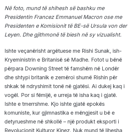
Në foto, mund të shihesh së bashku me
Presidentin Francez Emmanuel Macron ose me
Presidenten e Komisionit të BE-së Ursula von der
Leyen. Dhe gjithmonë të biesh në sy vizualisht.
Ishte veçanërisht argëtuese me Rishi Sunak, ish-
Kryeministrin e Britanisë së Madhe. Fotot u bënë
përpara Downing Street të famshëm në Londër
dhe shtypi britanik e zemëroi shumë Rishin për
shkak të ndryshimit tonë në gjatësi. Ai dukej kaq i
vogël. Por si fëmijë, e urreja të isha kaq i gjatë.
Ishte e tmerrshme. Kjo ishte gjatë epokës
komuniste, kur gjimnastika e mëngjesit u bë e
detyrueshme në shkollë – një produkt eksporti i
Revolucionit Kulturor Kinez. Nuk mund të lihesha