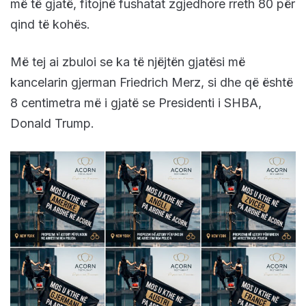
më të gjatë, fitojnë fushatat zgjedhore rreth 80 për
qind të kohës.
Më tej ai zbuloi se ka të njëjtën gjatësi më
kancelarin gjerman Friedrich Merz, si dhe që është
8 centimetra më i gjatë se Presidenti i SHBA,
Donald Trump.