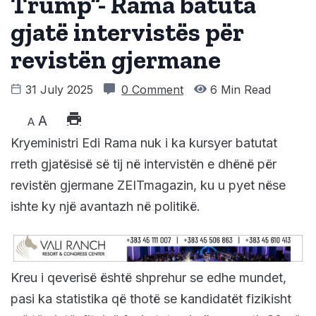
Trump”- Rama batuta
gjatë intervistës për
revistën gjermane
31 July 2025
0 Comment
6 Min Read
A
A
Kryeministri Edi Rama nuk i ka kursyer batutat
rreth gjatësisë së tij në intervistën e dhënë për
revistën gjermane ZEITmagazin, ku u pyet nëse
ishte ky një avantazh në politikë.
Kreu i qeverisë është shprehur se edhe mundet,
pasi ka statistika që thotë se kandidatët fizikisht