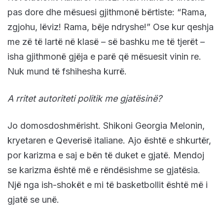
pas dore dhe mësuesi gjithmonë bërtiste: “Rama,
zgjohu, lëviz! Rama, bëje ndryshe!” Ose kur qeshja
me zë të lartë në klasë – së bashku me të tjerët –
isha gjithmonë gjëja e parë që mësuesit vinin re.
Nuk mund të fshihesha kurrë.
A rritet autoriteti politik me gjatësinë?
Jo domosdoshmërisht. Shikoni Georgia Melonin,
kryetaren e Qeverisë italiane. Ajo është e shkurtër,
por karizma e saj e bën të duket e gjatë. Mendoj
se karizma është më e rëndësishme se gjatësia.
Një nga ish-shokët e mi të basketbollit është më i
gjatë se unë.