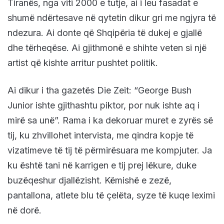
Tiranës, nga viti 2000 e tutje, ai i leu fasadat e
shumë ndërtesave në qytetin dikur gri me ngjyra të
ndezura. Ai donte që Shqipëria të dukej e gjallë
dhe tërheqëse. Ai gjithmonë e shihte veten si një
artist që kishte arritur pushtet politik.
Ai dikur i tha gazetës Die Zeit: “George Bush
Junior ishte gjithashtu piktor, por nuk ishte aq i
mirë sa unë”. Rama i ka dekoruar muret e zyrës së
tij, ku zhvillohet intervista, me qindra kopje të
vizatimeve të tij të përmirësuara me kompjuter. Ja
ku është tani në karrigen e tij prej lëkure, duke
buzëqeshur djallëzisht. Këmishë e zezë,
pantallona, atlete blu të çelëta, syze të kuqe leximi
në dorë.