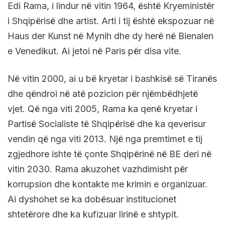
Edi Rama, i lindur në vitin 1964, është Kryeministër
i Shqipërisë dhe artist. Arti i tij është ekspozuar në
Haus der Kunst në Mynih dhe dy herë në Bienalen
e Venedikut. Ai jetoi në Paris për disa vite.
Në vitin 2000, ai u bë kryetar i bashkisë së Tiranës
dhe qëndroi në atë pozicion për njëmbëdhjetë
vjet. Që nga viti 2005, Rama ka qenë kryetar i
Partisë Socialiste të Shqipërisë dhe ka qeverisur
vendin që nga viti 2013. Një nga premtimet e tij
zgjedhore ishte të çonte Shqipërinë në BE deri në
vitin 2030. Rama akuzohet vazhdimisht për
korrupsion dhe kontakte me krimin e organizuar.
Ai dyshohet se ka dobësuar institucionet
shtetërore dhe ka kufizuar lirinë e shtypit.