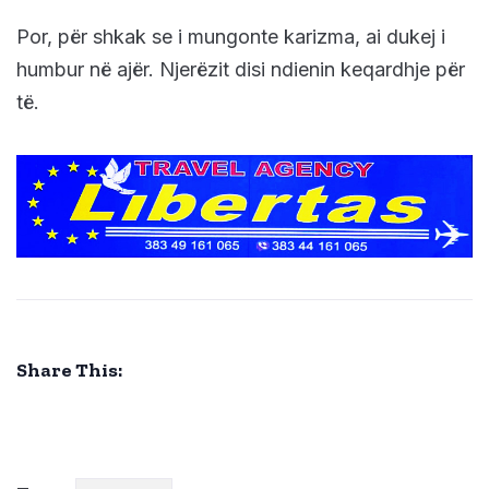
Por, për shkak se i mungonte karizma, ai dukej i
humbur në ajër. Njerëzit disi ndienin keqardhje për
të.
Share This: