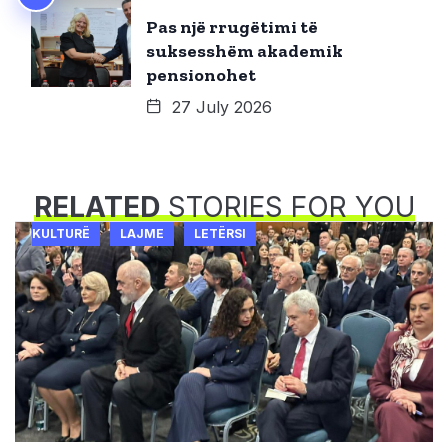
Pas një rrugëtimi të
suksesshëm akademik
pensionohet
27 July 2026
RELATED
STORIES FOR YOU
KULTURË
LAJME
LETËRSI