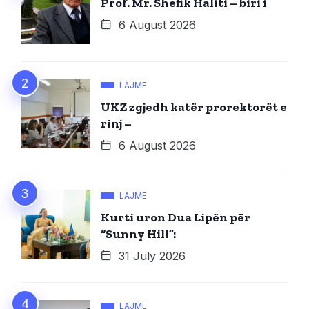
Prof. Mr. Shefik Haliti – biri i
6 August 2026
LAJME
UKZ zgjedh katër prorektorët e
rinj –
6 August 2026
LAJME
Kurti uron Dua Lipën për
“Sunny Hill”:
31 July 2026
LAJME