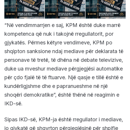
“Në vendimmarrjen e saj, KPM është duke marrë
kompetenca që nuk i takojnë rregullatorit, por
gjykatës. Përmes këtyre vendimeve, KPM po
shqipton sanksione ndaj mediave për deklarata të
personave të tretë, të dhëna në debate televizive,
duke ua mveshur mediave përgjegjësi automatike
për çdo fjalë të të ftuarve. Një qasje e tillë është e
kundërligjshme dhe e papranueshme në një
shoqëri demokratike”, është thënë në reagimin e
IKD-së.
Sipas IKD-së, KPM-ja është rregullator i mediave,
jo gjykatë që shqyrton përgjegjësinë për shpifje