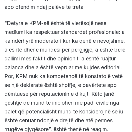
apo ofendim ndaj palëve të treta.
“Detyra e KPM-së është të vlerësojë nëse
mediumi ka respektuar standardet profesionale: a
ka ndërhyrë moderatori kur ka qenë e nevojshme,
a është dhënë mundësi për përgjigje, a është bërë
dallimi mes faktit dhe opinionit, a është ruajtur
balanca dhe a është vepruar me kujdes editorial.
Por, KPM nuk ka kompetencë të konstatojë vetë
se një deklaratë është shpifje, e pavërtetë apo
dëmtuese për reputacionin e dikujt. Këto janë
çështje që mund të iniciohen me padi civile nga
palët që potencialisht mund të konsiderojnë se iu
është cenuar ndonjë e drejtë dhe atë përmes
rrugëve gjyqësore”, është thënë në reagim.