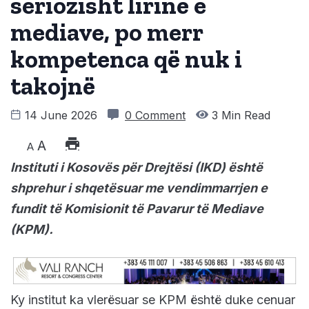
seriozisht lirinë e
mediave, po merr
kompetenca që nuk i
takojnë
14 June 2026
0 Comment
3 Min Read
A
A
Instituti i Kosovës për Drejtësi (IKD) është
shprehur i shqetësuar me vendimmarrjen e
fundit të Komisionit të Pavarur të Mediave
(KPM).
Ky institut ka vlerësuar se KPM është duke cenuar