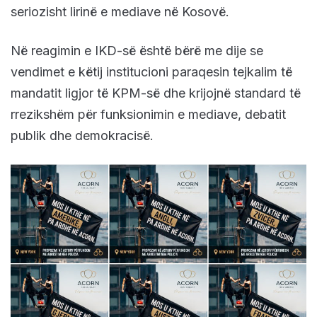
seriozisht lirinë e mediave në Kosovë.
Në reagimin e IKD-së është bërë me dije se
vendimet e këtij institucioni paraqesin tejkalim të
mandatit ligjor të KPM-së dhe krijojnë standard të
rrezikshëm për funksionimin e mediave, debatit
publik dhe demokracisë.