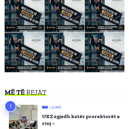
MË TË
REJAT
LAJME
UKZ zgjedh katër prorektorët e
rinj –