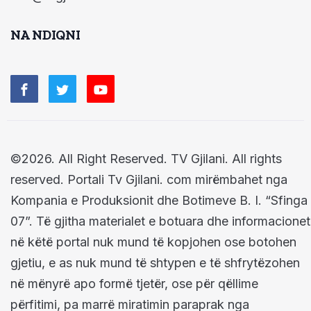
NA NDIQNI
©2026. All Right Reserved. TV Gjilani. All rights
reserved. Portali Tv Gjilani. com mirëmbahet nga
Kompania e Produksionit dhe Botimeve B. I. “Sfinga
07”. Të gjitha materialet e botuara dhe informacionet
në këtë portal nuk mund të kopjohen ose botohen
gjetiu, e as nuk mund të shtypen e të shfrytëzohen
në mënyrë apo formë tjetër, ose për qëllime
përfitimi, pa marrë miratimin paraprak nga