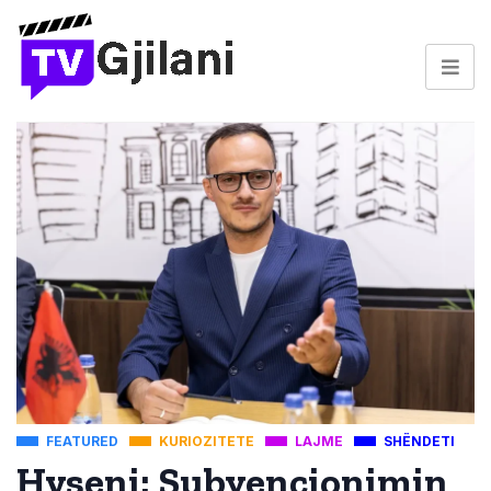
FEATURED
KURIOZITETE
LAJME
SHËNDETI
Hyseni: Subvencionimin