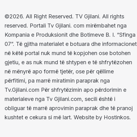
©2026. All Right Reserved. TV Gjilani. All rights
reserved. Portali Tv Gjilani. com mirëmbahet nga
Kompania e Produksionit dhe Botimeve B. I. “Sfinga
07”. Të gjitha materialet e botuara dhe informacionet
në këtë portal nuk mund të kopjohen ose botohen
gjetiu, e as nuk mund të shtypen e të shfrytëzohen
në mënyrë apo formë tjetër, ose për qëllime
përfitimi, pa marrë miratimin paraprak nga
Tv.Gjilani.com Për shfrytëzimin apo përdorimin e
materialeve nga Tv Gjilani.com, secili është i
obliguar të marrë aprovimin paraprak dhe të pranoj
kushtet e cekura si më lart. Website by Hostinkos.