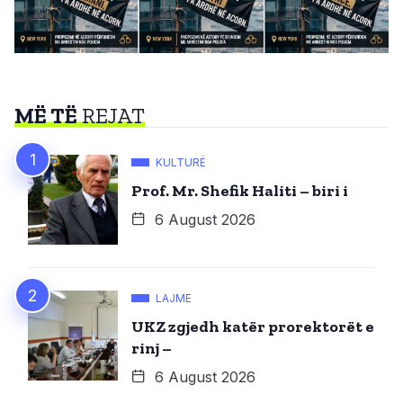
MË TË
REJAT
KULTURË
Prof. Mr. Shefik Haliti – biri i
6 August 2026
LAJME
UKZ zgjedh katër prorektorët e
rinj –
6 August 2026