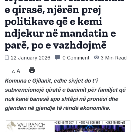
e qirasë, njërën prej
politikave që e kemi
ndjekur në mandatin e
parë, po e vazhdojmë
22 January 2026
0 Comment
3 Min Read
A
A
Komuna e Gjilanit, edhe sivjet do t’i
subvencionojë qiratë e banimit për familjet që
nuk kanë banesë apo shtëpi në pronësi dhe
gjenden në gjendje të rëndë ekonomike.