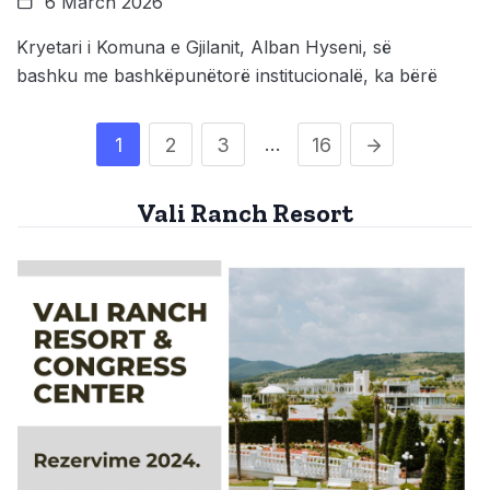
6 March 2026
Kryetari i Komuna e Gjilanit, Alban Hyseni, së
bashku me bashkëpunëtorë institucionalë, ka bërë
…
1
2
3
16
Vali Ranch Resort