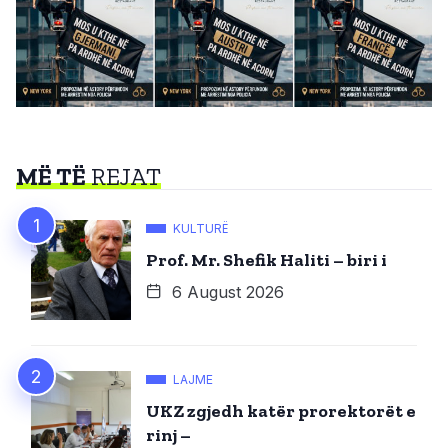
MË TË
REJAT
KULTURË
Prof. Mr. Shefik Haliti – biri i
6 August 2026
LAJME
UKZ zgjedh katër prorektorët e
rinj –