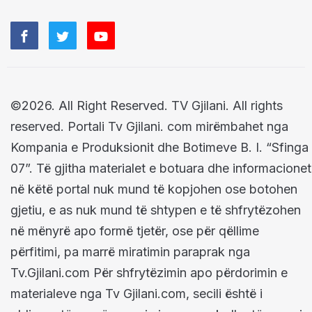
©2026. All Right Reserved. TV Gjilani. All rights
reserved. Portali Tv Gjilani. com mirëmbahet nga
Kompania e Produksionit dhe Botimeve B. I. “Sfinga
07”. Të gjitha materialet e botuara dhe informacionet
në këtë portal nuk mund të kopjohen ose botohen
gjetiu, e as nuk mund të shtypen e të shfrytëzohen
në mënyrë apo formë tjetër, ose për qëllime
përfitimi, pa marrë miratimin paraprak nga
Tv.Gjilani.com Për shfrytëzimin apo përdorimin e
materialeve nga Tv Gjilani.com, secili është i