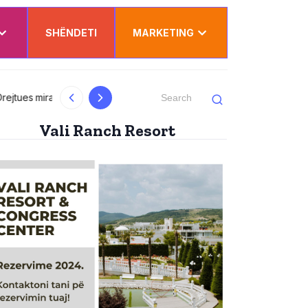
SHËNDETI
MARKETING
al
Kurti uron Dua Lipën për “Sunny Hill”: Ësh
Vali Ranch Resort