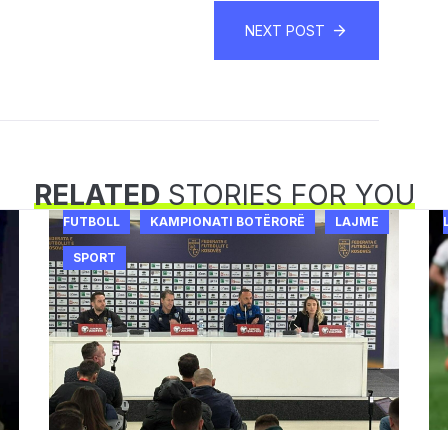
NEXT POST
RELATED
STORIES FOR YOU
FUTBOLL
KAMPIONATI BOTËRORË
LAJME
SPORT