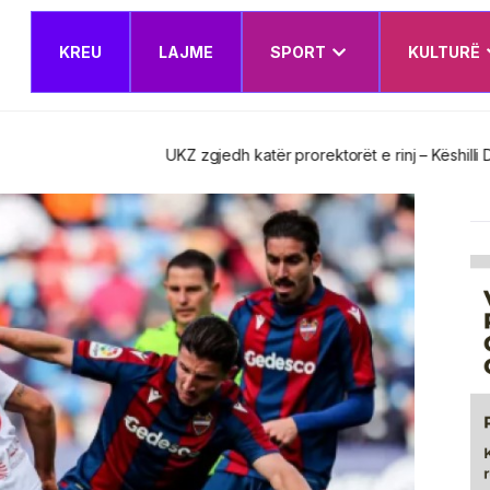
KREU
LAJME
SPORT
KULTURË
t e rinj – Këshilli Drejtues miraton edhe Planin e Veprimit Institucion