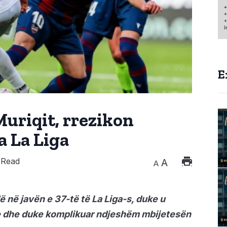
E
uriqit, rrezikon
a La Liga
 Read
A
A
 në javën e 37-të të La Liga-s, duke u
 dhe duke komplikuar ndjeshëm mbijetesën