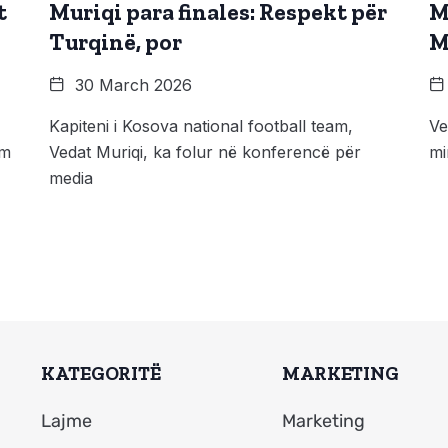
t
Muriqi para finales: Respekt për
M
Turqinë, por
M
30 March 2026
Kapiteni i Kosova national football team,
Ve
ëm
Vedat Muriqi, ka folur në konferencë për
mi
media
KATEGORITË
MARKETING
Lajme
Marketing