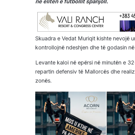
në elitën e futbollit spanjoll.
Skuadra e Vedat Muriqit kishte nevojë ur
kontrollojnë ndeshjen dhe të godasin n
Levante kaloi në epërsi në minutën e 32-
repartin defensiv të Mallorcës dhe reali
zonës.