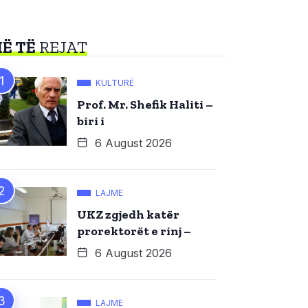
Ë TË
REJAT
KULTURË
Prof. Mr. Shefik Haliti –
biri i
6 August 2026
LAJME
UKZ zgjedh katër
prorektorët e rinj –
6 August 2026
LAJME