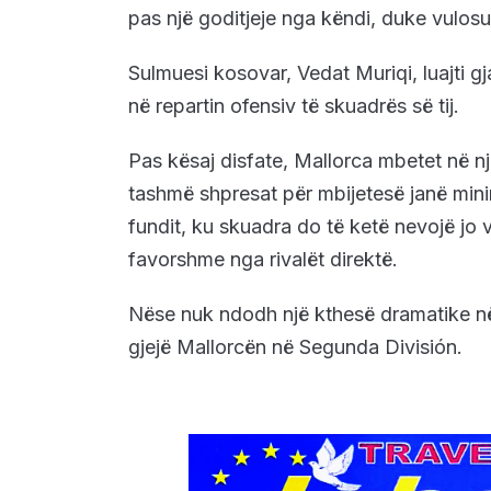
pas një goditjeje nga këndi, duke vulosu
Sulmuesi kosovar, Vedat Muriqi, luajti gja
në repartin ofensiv të skuadrës së tij.
Pas kësaj disfate, Mallorca mbetet në nj
tashmë shpresat për mbijetesë janë minim
fundit, ku skuadra do të ketë nevojë jo v
favorshme nga rivalët direktë.
Nëse nuk ndodh një kthesë dramatike në
gjejë Mallorcën në Segunda División.