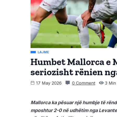
LAJME
Humbet Mallorca e M
seriozisht rënien ng
17 May 2026
0 Comment
3 Min
Mallorca ka pësuar një humbje të rëndë
mposhtur 2-0 në udhëtim nga Levante