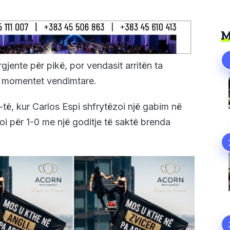
M
gjente për pikë, por vendasit arritën ta
ë momentet vendimtare.
të, kur Carlos Espi shfrytëzoi një gabim në
zoi për 1-0 me një goditje të saktë brenda