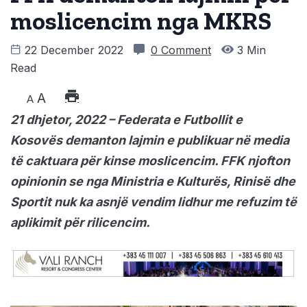
moslicencim nga MKRS
22 December 2022
0 Comment
3 Min
Read
A
A
21 dhjetor, 2022 – Federata e Futbollit e
Kosovës demanton lajmin e publikuar në media
të caktuara për kinse moslicencim. FFK njofton
opinionin se nga Ministria e Kulturës, Rinisë dhe
Sportit nuk ka asnjë vendim lidhur me refuzim të
aplikimit për rilicencim.