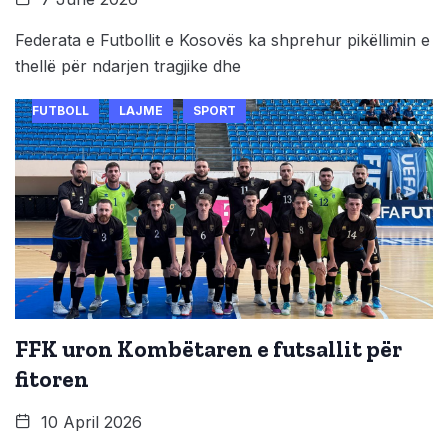
Federata e Futbollit e Kosovës ka shprehur pikëllimin e
thellë për ndarjen tragjike dhe
FUTBOLL
LAJME
SPORT
FFK uron Kombëtaren e futsallit për
fitoren
10 April 2026