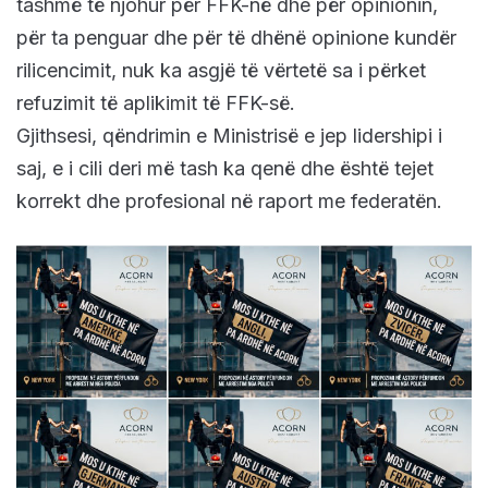
tashmë të njohur për FFK-në dhe për opinionin,
për ta penguar dhe për të dhënë opinione kundër
rilicencimit, nuk ka asgjë të vërtetë sa i përket
refuzimit të aplikimit të FFK-së.
Gjithsesi, qëndrimin e Ministrisë e jep lidershipi i
saj, e i cili deri më tash ka qenë dhe është tejet
korrekt dhe profesional në raport me federatën.