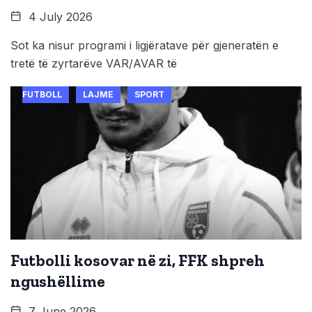
4 July 2026
Sot ka nisur programi i ligjëratave për gjeneratën e
tretë të zyrtarëve VAR/AVAR të
FUTBOLL
LAJME
SPORT
Futbolli kosovar në zi, FFK shpreh
ngushëllime
7 June 2026