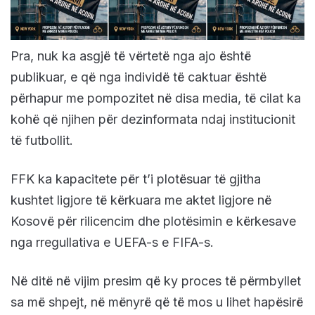
Pra, nuk ka asgjë të vërtetë nga ajo është
publikuar, e që nga individë të caktuar është
përhapur me pompozitet në disa media, të cilat ka
kohë që njihen për dezinformata ndaj institucionit
të futbollit.
FFK ka kapacitete për t’i plotësuar të gjitha
kushtet ligjore të kërkuara me aktet ligjore në
Kosovë për rilicencim dhe plotësimin e kërkesave
nga rregullativa e UEFA-s e FIFA-s.
Në ditë në vijim presim që ky proces të përmbyllet
sa më shpejt, në mënyrë që të mos u lihet hapësirë