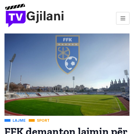
LAJME
SPORT
FFK demanton lajmin për