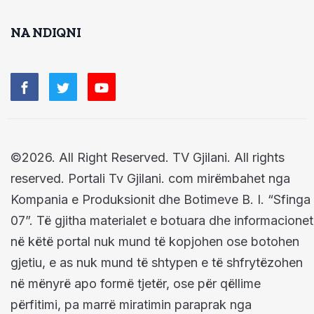
NA NDIQNI
©2026. All Right Reserved. TV Gjilani. All rights
reserved. Portali Tv Gjilani. com mirëmbahet nga
Kompania e Produksionit dhe Botimeve B. I. “Sfinga
07”. Të gjitha materialet e botuara dhe informacionet
në këtë portal nuk mund të kopjohen ose botohen
gjetiu, e as nuk mund të shtypen e të shfrytëzohen
në mënyrë apo formë tjetër, ose për qëllime
përfitimi, pa marrë miratimin paraprak nga