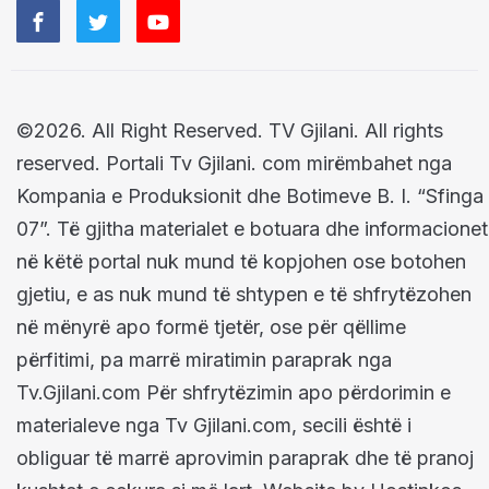
©2026. All Right Reserved. TV Gjilani. All rights
reserved. Portali Tv Gjilani. com mirëmbahet nga
Kompania e Produksionit dhe Botimeve B. I. “Sfinga
07”. Të gjitha materialet e botuara dhe informacionet
në këtë portal nuk mund të kopjohen ose botohen
gjetiu, e as nuk mund të shtypen e të shfrytëzohen
në mënyrë apo formë tjetër, ose për qëllime
përfitimi, pa marrë miratimin paraprak nga
Tv.Gjilani.com Për shfrytëzimin apo përdorimin e
materialeve nga Tv Gjilani.com, secili është i
obliguar të marrë aprovimin paraprak dhe të pranoj