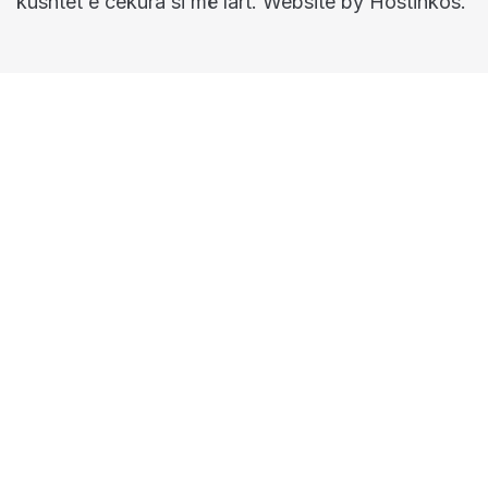
kushtet e cekura si më lart. Website by Hostinkos.