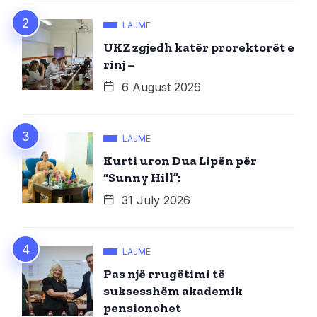
LAJME
UKZ zgjedh katër prorektorët e
rinj –
6 August 2026
LAJME
Kurti uron Dua Lipën për
“Sunny Hill”:
31 July 2026
LAJME
Pas një rrugëtimi të
suksesshëm akademik
pensionohet