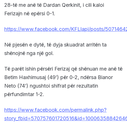
28-të me anë të Dardan Qerkinit, i cili kaloi
Ferizajn në epërsi 0-1.
https://www.facebook.com/KFLlapi/posts/507146
Në pjesën e dytë, të dyja skuadrat arritën ta
shënojnë nga një gol.
Të parët ishin përsëri Ferizaj që shënuan me anë të
Betim Haxhimusaj (49’) për 0-2, ndërsa Bianor
Neto (74’) ngushtoi shifrat për rezultatin
përfundimtar 1-2.
https://www.facebook.com/permalink.php?
story_fbid=570757601720516&id=1000635884264