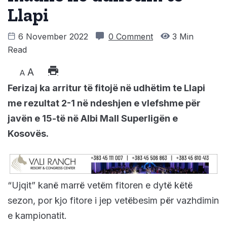
Llapi
6 November 2022
0 Comment
3 Min
Read
A
A
Ferizaj ka arritur të fitojë në udhëtim te Llapi
me rezultat 2-1 në ndeshjen e vlefshme për
javën e 15-të në Albi Mall Superligën e
Kosovës.
“Ujqit” kanë marrë vetëm fitoren e dytë këtë
sezon, por kjo fitore i jep vetëbesim për vazhdimin
e kampionatit.