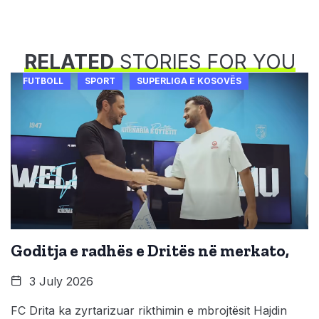
RELATED
STORIES FOR YOU
FUTBOLL
SPORT
SUPERLIGA E KOSOVËS
Goditja e radhës e Dritës në merkato,
3 July 2026
FC Drita ka zyrtarizuar rikthimin e mbrojtësit Hajdin