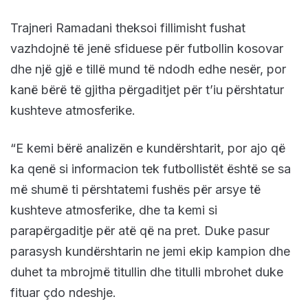
Trajneri Ramadani theksoi fillimisht fushat
vazhdojnë të jenë sfiduese për futbollin kosovar
dhe një gjë e tillë mund të ndodh edhe nesër, por
kanë bërë të gjitha përgaditjet për t’iu përshtatur
kushteve atmosferike.
“E kemi bërë analizën e kundërshtarit, por ajo që
ka qenë si informacion tek futbollistët është se sa
më shumë ti përshtatemi fushës për arsye të
kushteve atmosferike, dhe ta kemi si
parapërgaditje për atë që na pret. Duke pasur
parasysh kundërshtarin ne jemi ekip kampion dhe
duhet ta mbrojmë titullin dhe titulli mbrohet duke
fituar çdo ndeshje.