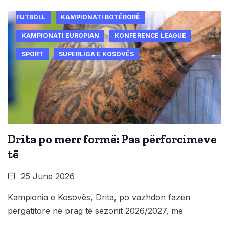
FUTBOLL
KAMPIONATI BOTËRORË
KAMPIONATI EUROPIAN
KONFERENCË LEAGUE
SPORT
SUPERLIGA E KOSOVËS
Drita po merr formë: Pas përforcimeve
të
25 June 2026
Kampionia e Kosovës, Drita, po vazhdon fazën
përgatitore në prag të sezonit 2026/2027, me