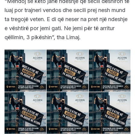
“Mendoj se këto janë ndeshje që secili dëshiron të
luaj por trajneri vendos dhe secili prej nesh mund
ta tregojë veten. E di që neser na pret një ndeshje
e vështirë por jemi gati. Ne jemi për të arritur
qëllimin, 3 pikëshin”, tha Limaj.