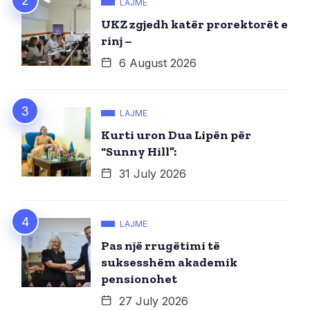
LAJME
UKZ zgjedh katër prorektorët e
rinj –
6 August 2026
LAJME
Kurti uron Dua Lipën për
“Sunny Hill”:
31 July 2026
LAJME
Pas një rrugëtimi të
suksesshëm akademik
pensionohet
27 July 2026