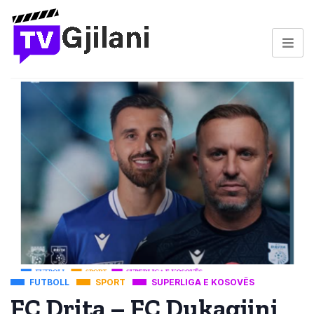
FUTBOLL
SPORT
SUPERLIGA E KOSOVËS
FC Drita – FC Dukagjini