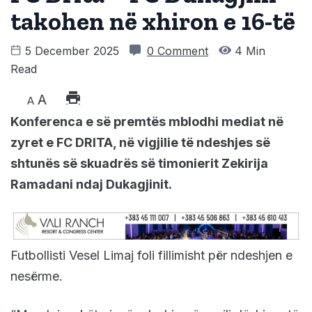
takohen në xhiron e 16-të
5 December 2025
0 Comment
4 Min
Read
A
A
Konferenca e së premtës mblodhi mediat në
zyret e FC DRITA, në vigjilie të ndeshjes së
shtunës së skuadrës së timonierit Zekirija
Ramadani ndaj Dukagjinit.
Futbollisti Vesel Limaj foli fillimisht për ndeshjen e
nesërme.