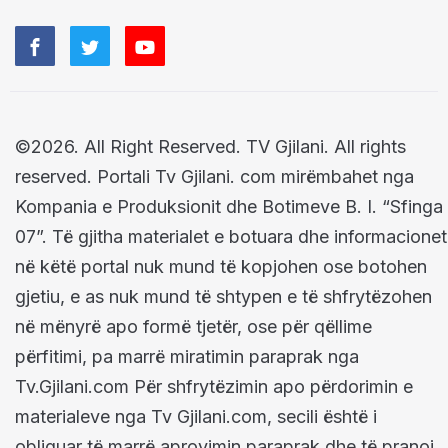
©2026. All Right Reserved. TV Gjilani. All rights
reserved. Portali Tv Gjilani. com mirëmbahet nga
Kompania e Produksionit dhe Botimeve B. I. “Sfinga
07”. Të gjitha materialet e botuara dhe informacionet
në këtë portal nuk mund të kopjohen ose botohen
gjetiu, e as nuk mund të shtypen e të shfrytëzohen
në mënyrë apo formë tjetër, ose për qëllime
përfitimi, pa marrë miratimin paraprak nga
Tv.Gjilani.com Për shfrytëzimin apo përdorimin e
materialeve nga Tv Gjilani.com, secili është i
obliguar të marrë aprovimin paraprak dhe të pranoj