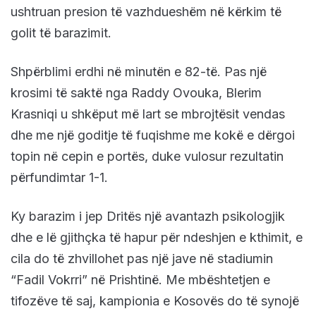
ushtruan presion të vazhdueshëm në kërkim të
golit të barazimit.
Shpërblimi erdhi në minutën e 82-të. Pas një
krosimi të saktë nga Raddy Ovouka, Blerim
Krasniqi u shkëput më lart se mbrojtësit vendas
dhe me një goditje të fuqishme me kokë e dërgoi
topin në cepin e portës, duke vulosur rezultatin
përfundimtar 1-1.
Ky barazim i jep Dritës një avantazh psikologjik
dhe e lë gjithçka të hapur për ndeshjen e kthimit, e
cila do të zhvillohet pas një jave në stadiumin
“Fadil Vokrri” në Prishtinë. Me mbështetjen e
tifozëve të saj, kampionia e Kosovës do të synojë