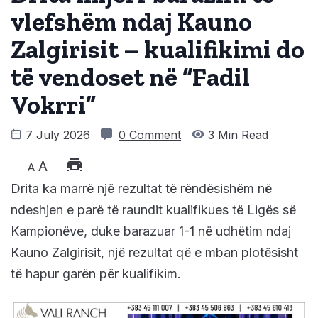
vlefshëm ndaj Kauno
Zalgirisit – kualifikimi do
të vendoset në “Fadil
Vokrri”
7 July 2026
0 Comment
3 Min Read
A
A
Drita ka marrë një rezultat të rëndësishëm në
ndeshjen e parë të raundit kualifikues të Ligës së
Kampionëve, duke barazuar 1-1 në udhëtim ndaj
Kauno Zalgirisit, një rezultat që e mban plotësisht
të hapur garën për kualifikim.