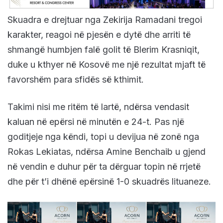
Skuadra e drejtuar nga Zekirija Ramadani tregoi
karakter, reagoi në pjesën e dytë dhe arriti të
shmangë humbjen falë golit të Blerim Krasniqit,
duke u kthyer në Kosovë me një rezultat mjaft të
favorshëm para sfidës së kthimit.
Takimi nisi me ritëm të lartë, ndërsa vendasit
kaluan në epërsi në minutën e 24-t. Pas një
goditjeje nga këndi, topi u devijua në zonë nga
Rokas Lekiatas, ndërsa Amine Benchaib u gjend
në vendin e duhur për ta dërguar topin në rrjetë
dhe për t’i dhënë epërsinë 1-0 skuadrës lituaneze.