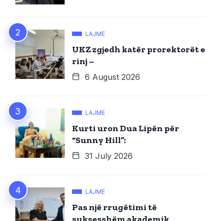
LAJME
UKZ zgjedh katër prorektorët e
rinj –
6 August 2026
LAJME
Kurti uron Dua Lipën për
“Sunny Hill”:
31 July 2026
LAJME
Pas një rrugëtimi të
suksesshëm akademik