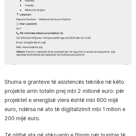
Shuma e granteve të asistencës teknike në këto
projekte arrin totalin prej mbi 2 milionë euro: për
projektet e energjisë vlera është mbi 800 mijë
euro, ndërsa në ato të digjitalizimit mbi 1 milion e
200 mijë euro.
Të gjithë ata që shkruanin e flisnin për humbje të