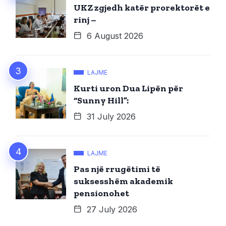
UKZ zgjedh katër prorektorët e
rinj –
6 August 2026
LAJME
Kurti uron Dua Lipën për
“Sunny Hill”:
31 July 2026
LAJME
Pas një rrugëtimi të
suksesshëm akademik
pensionohet
27 July 2026