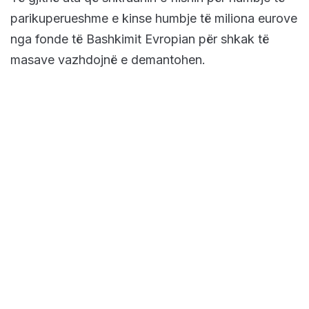
parikuperueshme e kinse humbje të miliona eurove
nga fonde të Bashkimit Evropian për shkak të
masave vazhdojnë e demantohen.