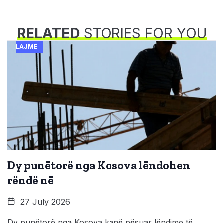
RELATED
STORIES FOR YOU
LAJME
Dy punëtorë nga Kosova lëndohen
rëndë në
27 July 2026
Dy punëtorë nga Kosova kanë pësuar lëndime të