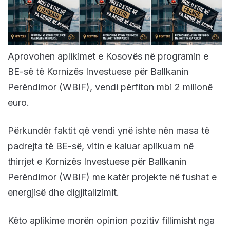
Aprovohen aplikimet e Kosovës në programin e
BE-së të Kornizës Investuese për Ballkanin
Perëndimor (WBIF), vendi përfiton mbi 2 milionë
euro.
Përkundër faktit që vendi ynë ishte nën masa të
padrejta të BE-së, vitin e kaluar aplikuam në
thirrjet e Kornizës Investuese për Ballkanin
Perëndimor (WBIF) me katër projekte në fushat e
energjisë dhe digjitalizimit.
Këto aplikime morën opinion pozitiv fillimisht nga