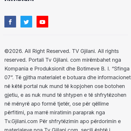
©2026. All Right Reserved. TV Gjilani. All rights
reserved. Portali Tv Gjilani. com mirëmbahet nga
Kompania e Produksionit dhe Botimeve B. I. “Sfinga
07”. Të gjitha materialet e botuara dhe informacionet
në këtë portal nuk mund të kopjohen ose botohen
gjetiu, e as nuk mund të shtypen e të shfrytëzohen
në mënyrë apo formë tjetër, ose për qëllime
përfitimi, pa marrë miratimin paraprak nga
Tv.Gjilani.com Për shfrytëzimin apo përdorimin e
materialeve nga Tv Gjilani.com, secili është i