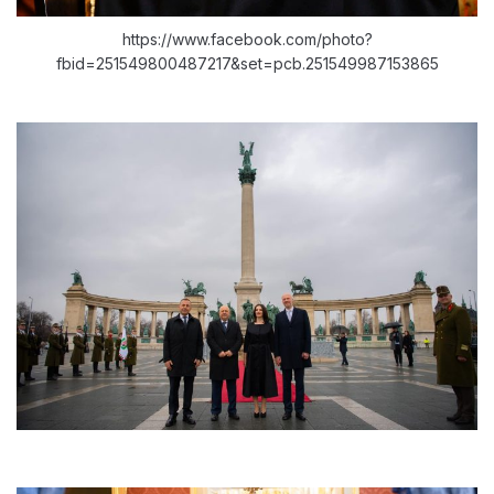
https://www.facebook.com/photo?
fbid=251549800487217&set=pcb.251549987153865