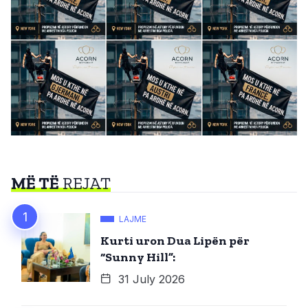
MË TË
REJAT
LAJME
Kurti uron Dua Lipën për
“Sunny Hill”:
31 July 2026