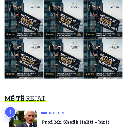
MË TË
REJAT
KULTURË
Prof. Mr. Shefik Haliti – biri i