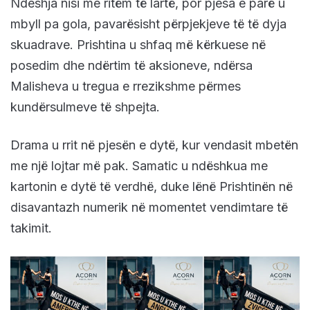
Ndeshja nisi me ritëm të lartë, por pjesa e parë u
mbyll pa gola, pavarësisht përpjekjeve të të dyja
skuadrave. Prishtina u shfaq më kërkuese në
posedim dhe ndërtim të aksioneve, ndërsa
Malisheva u tregua e rrezikshme përmes
kundërsulmeve të shpejta.
Drama u rrit në pjesën e dytë, kur vendasit mbetën
me një lojtar më pak. Samatic u ndëshkua me
kartonin e dytë të verdhë, duke lënë Prishtinën në
disavantazh numerik në momentet vendimtare të
takimit.