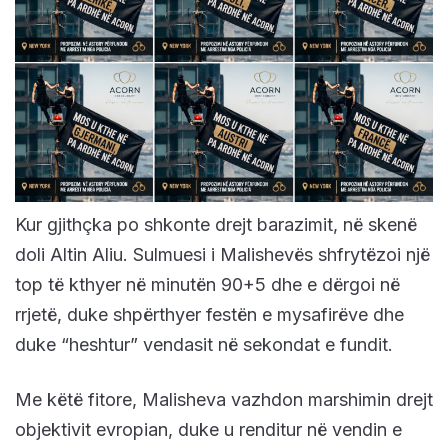
Kur gjithçka po shkonte drejt barazimit, në skenë
doli Altin Aliu. Sulmuesi i Malishevës shfrytëzoi një
top të kthyer në minutën 90+5 dhe e dërgoi në
rrjetë, duke shpërthyer festën e mysafirëve dhe
duke “heshtur” vendasit në sekondat e fundit.
Me këtë fitore, Malisheva vazhdon marshimin drejt
objektivit evropian, duke u renditur në vendin e