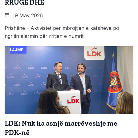
RRUGË DHE
19 May 2026
Prishtinë – Aktivistët për mbrojtjen e kafshëve po
ngritin alarmin për rritjen e numrit
LAJME
LDK: Nuk ka asnjë marrëveshje me
PDK-në