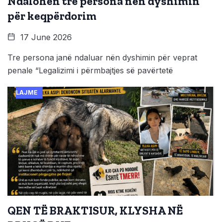
Ndalohen tre persona nën dyshimin
për keqpërdorim
17 June 2026
Tre persona janë ndaluar nën dyshimin për veprat
penale “Legalizimi i përmbajtjes së pavërtetë
LAJME
QEN TË BRAKTISUR, KLYSHA NË