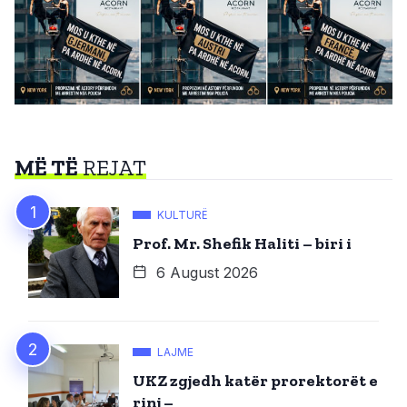
MË TË
REJAT
KULTURË
Prof. Mr. Shefik Haliti – biri i
6 August 2026
LAJME
UKZ zgjedh katër prorektorët e
rinj –