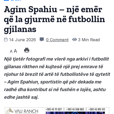
Agim Spahiu – një emër
që la gjurmë në futbollin
gjilanas
14 June 2026
0 Comment
3 Min Read
A
A
Një tjetër fotografi me vlerë nga arkivi i futbollit
gjilanas rikthen në kujtesë një prej emrave të
njohur të brezit të artë të futbollistëve të qytetit
– Agim Spahiun, sportistin që për dekada me
radhë dha kontribut si në fushën e lojës, ashtu
edhe jashtë saj.