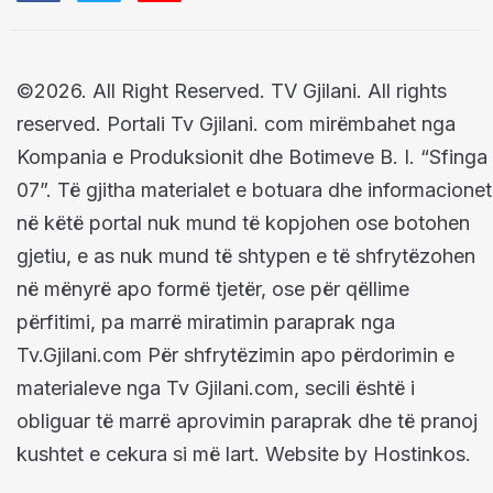
©2026. All Right Reserved. TV Gjilani. All rights
reserved. Portali Tv Gjilani. com mirëmbahet nga
Kompania e Produksionit dhe Botimeve B. I. “Sfinga
07”. Të gjitha materialet e botuara dhe informacionet
në këtë portal nuk mund të kopjohen ose botohen
gjetiu, e as nuk mund të shtypen e të shfrytëzohen
në mënyrë apo formë tjetër, ose për qëllime
përfitimi, pa marrë miratimin paraprak nga
Tv.Gjilani.com Për shfrytëzimin apo përdorimin e
materialeve nga Tv Gjilani.com, secili është i
obliguar të marrë aprovimin paraprak dhe të pranoj
kushtet e cekura si më lart. Website by Hostinkos.