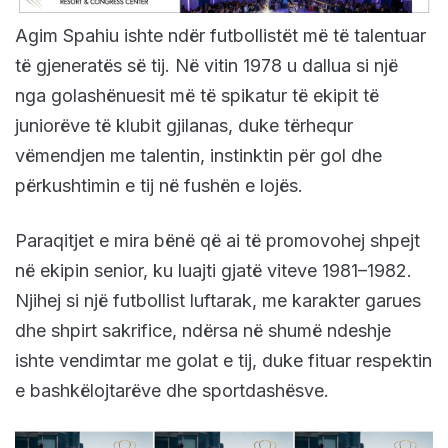
Agim Spahiu ishte ndër futbollistët më të talentuar
të gjeneratës së tij. Në vitin 1978 u dallua si një
nga golashënuesit më të spikatur të ekipit të
juniorëve të klubit gjilanas, duke tërhequr
vëmendjen me talentin, instinktin për gol dhe
përkushtimin e tij në fushën e lojës.
Paraqitjet e mira bënë që ai të promovohej shpejt
në ekipin senior, ku luajti gjatë viteve 1981–1982.
Njihej si një futbollist luftarak, me karakter garues
dhe shpirt sakrifice, ndërsa në shumë ndeshje
ishte vendimtar me golat e tij, duke fituar respektin
e bashkëlojtarëve dhe sportdashësve.