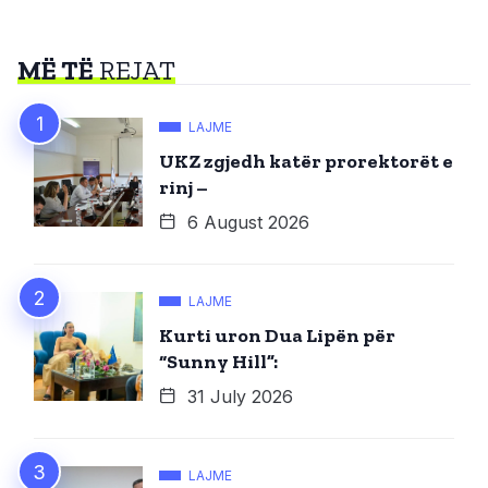
MË TË
REJAT
LAJME
UKZ zgjedh katër prorektorët e
rinj –
6 August 2026
LAJME
Kurti uron Dua Lipën për
“Sunny Hill”:
31 July 2026
LAJME