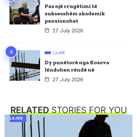
Pas një rrugëtimi të
suksesshëm akademik
pensionohet
27 July 2026
LAJME
Dy punëtorë nga Kosova
lëndohen rëndë në
27 July 2026
RELATED
STORIES FOR YOU
LAJME