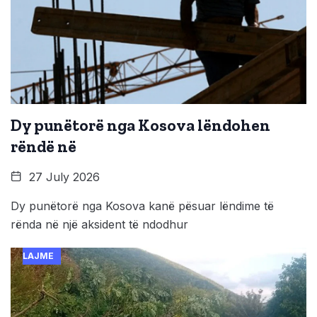
Dy punëtorë nga Kosova lëndohen
rëndë në
27 July 2026
Dy punëtorë nga Kosova kanë pësuar lëndime të
rënda në një aksident të ndodhur
LAJME