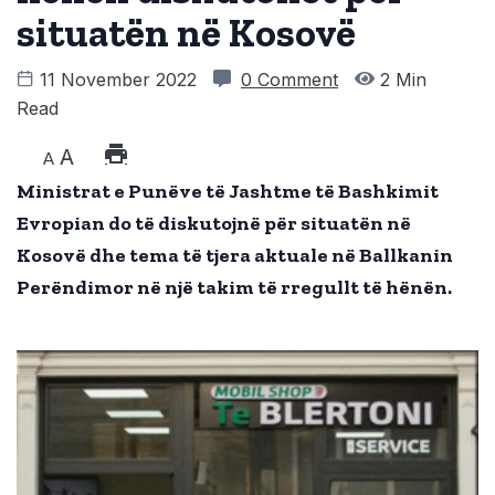
situatën në Kosovë
11 November 2022
0 Comment
2 Min
Read
A
A
Ministrat e Punëve të Jashtme të Bashkimit
Evropian do të diskutojnë pë
r
situatën në
Kosovë dhe tema të tjera aktuale në Ballkanin
Perëndimor në një takim të rregullt të hënën.