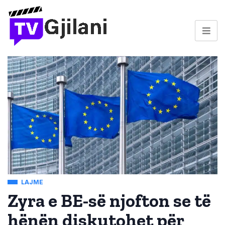
LAJME
Zyra e BE-së njofton se të
hënën diskutohet për