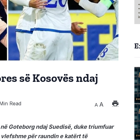
E
res së Kosovës ndaj
Min Read
A
A
e në Goteborg ndaj Suedisë, duke triumfuar
 vlefshme për raundin e katërt të