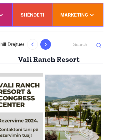
SHËNDETI
MARKETING
al
Kurti uron Dua Lipën për “Sunny Hill”: Ësh
Vali Ranch Resort