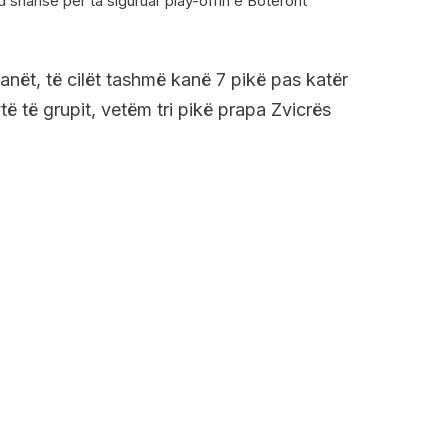
d shanse për ta siguruar play-offin e Botërorit
danët, të cilët tashmë kanë 7 pikë pas katër
ë të grupit, vetëm tri pikë prapa Zvicrës