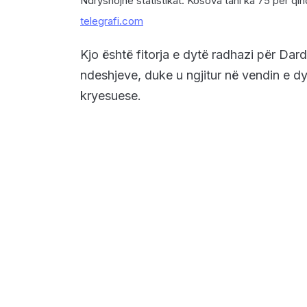
Ndryshojnë statistikat: Kosova tani ka 75 për qin
telegrafi.com
Kjo është fitorja e dytë radhazi për Dar
ndeshjeve, duke u ngjitur në vendin e dyt
kryesuese.