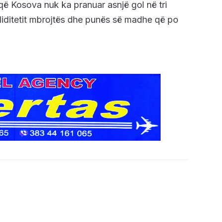
 që Kosova nuk ka pranuar asnjë gol në tri
soliditetit mbrojtës dhe punës së madhe që po