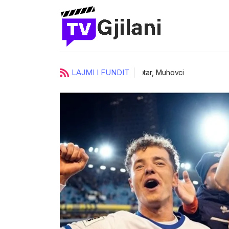
LAJMI I FUNDIT
ci
UKZ zgjedh katër prorektorë