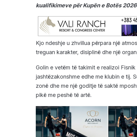
kualifikimeve për Kupën e Botës 2026
Kjo ndeshje u zhvillua përpara një atmos
treguan karakter, disiplinë dhe një organ
Golin e vetëm të takimit e realizoi Fisnik 
jashtëzakonshme edhe me klubin e tij. S
zonë dhe me një goditje të saktë mposht
pikë me peshë të artë.