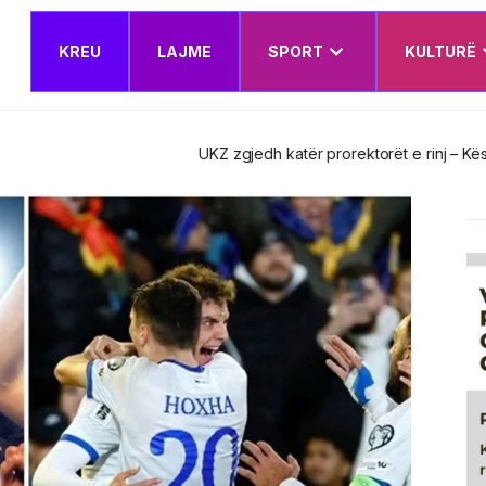
KREU
LAJME
SPORT
KULTURË
t e rinj – Këshilli Drejtues miraton edhe Planin e Veprimit Institucion