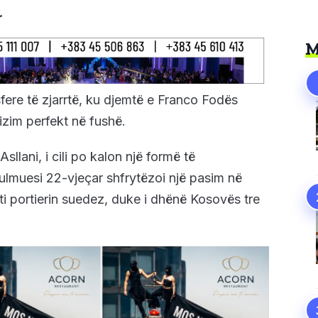
.
M
fere të zjarrtë, ku djemtë e Franco Fodës
izim perfekt në fushë.
Asllani, i cili po kalon një formë të
ulmuesi 22-vjeçar shfrytëzoi një pasim në
i portierin suedez, duke i dhënë Kosovës tre