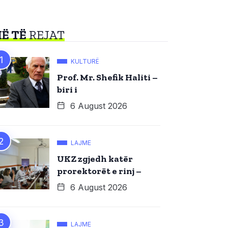
Ë TË
REJAT
KULTURË
Prof. Mr. Shefik Haliti –
biri i
6 August 2026
LAJME
UKZ zgjedh katër
prorektorët e rinj –
6 August 2026
LAJME