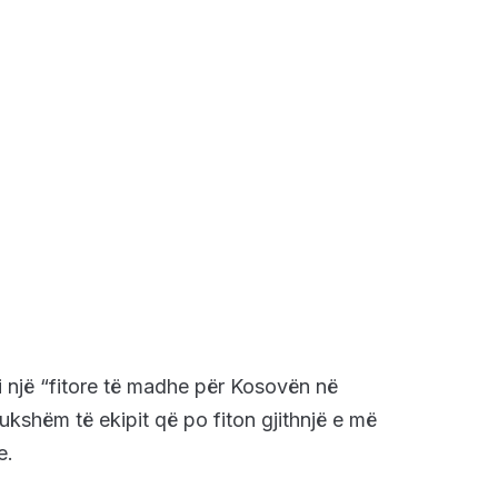
i një “fitore të madhe për Kosovën në
kshëm të ekipit që po fiton gjithnjë e më
e.