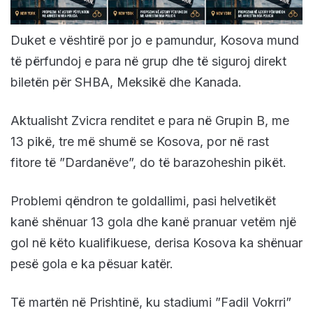
Duket e vështirë por jo e pamundur, Kosova mund
të përfundoj e para në grup dhe të siguroj direkt
biletën për SHBA, Meksikë dhe Kanada.
Aktualisht Zvicra renditet e para në Grupin B, me
13 pikë, tre më shumë se Kosova, por në rast
fitore të ”Dardanëve”, do të barazoheshin pikët.
Problemi qëndron te goldallimi, pasi helvetikët
kanë shënuar 13 gola dhe kanë pranuar vetëm një
gol në këto kualifikuese, derisa Kosova ka shënuar
pesë gola e ka pësuar katër.
Të martën në Prishtinë, ku stadiumi ”Fadil Vokrri”