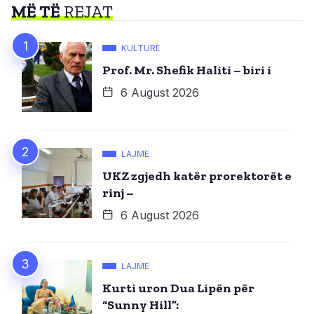
MË TË
REJAT
KULTURË
Prof. Mr. Shefik Haliti – biri i
6 August 2026
LAJME
UKZ zgjedh katër prorektorët e
rinj –
6 August 2026
LAJME
Kurti uron Dua Lipën për
“Sunny Hill”: