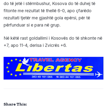
do të jetë i stërmbushur, Kosova do të duhej të
fitonte me rezultat të thellë 6-0, apo çfarëdo
rezultati tjetër me gjashtë gola epërsi, për të
përfunduar si e para në grup.
Në këtë rast goldallimi i Kosovës do të shkonte në
+7, apo 11-4, derisa i Zvicrës +6.
Share This: