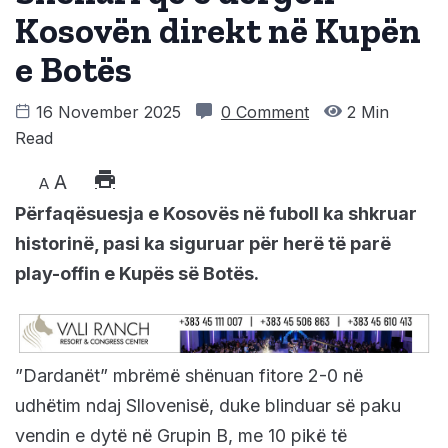
Kosovën direkt në Kupën
e Botës
16 November 2025
0 Comment
2 Min
Read
A
A
Përfaqësuesja e Kosovës në fuboll ka shkruar
historinë, pasi ka siguruar për herë të parë
play-offin e Kupës së Botës.
”Dardanët” mbrëmë shënuan fitore 2-0 në
udhëtim ndaj Sllovenisë, duke blinduar së paku
vendin e dytë në Grupin B, me 10 pikë të