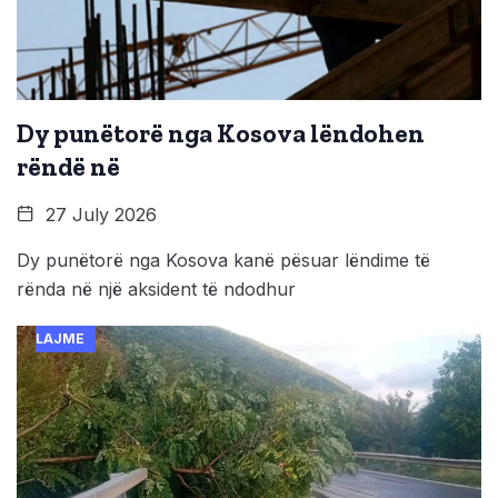
Dy punëtorë nga Kosova lëndohen
rëndë në
27 July 2026
Dy punëtorë nga Kosova kanë pësuar lëndime të
rënda në një aksident të ndodhur
LAJME