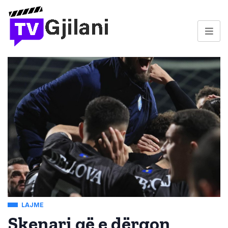
LAJME
Skenari që e dërgon