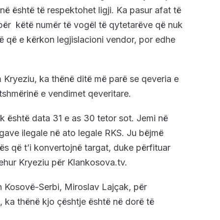
në është të respektohet ligji. Ka pasur afat të
për këtë numër të vogël të qytetarëve që nuk
ë që e kërkon legjislacioni vendor, por edhe
 Kryeziu, ka thënë ditë më parë se qeveria e
tutshmërinë e vendimet qeveritare.
uk është data 31 e as 30 tetor sot. Jemi në
rgave ilegale në ato legale RKS. Ju bëjmë
ës që t’i konvertojnë targat, duke përfituar
rehur Kryeziu për Klankosova.tv.
n Kosovë-Serbi, Miroslav Lajçak, për
, ka thënë kjo çështje është në dorë të