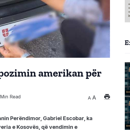
E
ropozimin amerikan për
Min Read
A
A
anin Perëndimor, Gabriel Escobar, ka
veria e Kosovës, që vendimin e