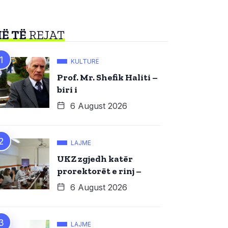
Ë TË
REJAT
KULTURË
Prof. Mr. Shefik Haliti –
biri i
6 August 2026
LAJME
UKZ zgjedh katër
prorektorët e rinj –
6 August 2026
LAJME