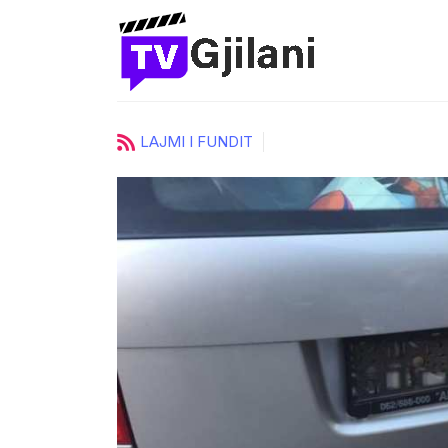
LAJMI I FUNDIT
ci
UKZ zgjedh katër prorektorë