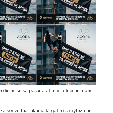
ë dielën se ka pasur afat të mjaftueshëm për
i ka konvertuar akoma targat e i shfrytëzojnë