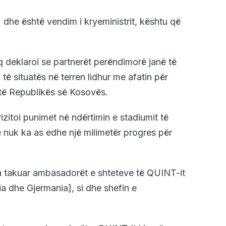
 dhe është vendim i kryeministrit, kështu që
q deklaroi se partnerët perëndimorë janë të
të situatës në terren lidhur me afatin për
 të Republikës së Kosovës.
vizitoi punimet në ndërtimin e stadiumit të
ë nuk ka as edhe një milimetër progres për
ka takuar ambasadorët e shteteve të QUINT-it
ia dhe Gjermania], si dhe shefin e