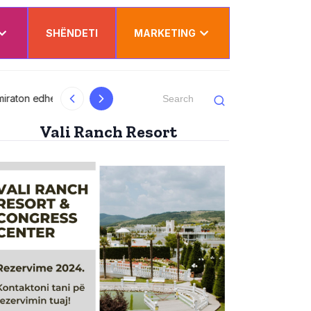
SHËNDETI
MARKETING
al
Kurti uron Dua Lipën për “Sunny Hill”: Ësh
Vali Ranch Resort