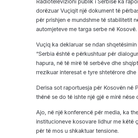
Radiotelevizioni publik i Serbisë ka ra
dorëzuar Vuçiqit një dokument të përbash
për prishjen e mundshme të stabilitetit në 
automjeteve me targa serbe në Kosovë.
Vuçiq ka deklaruar se ndan shqetësimin
“Serbia është e përkushtuar për dialogun
hapura, në të mirë të serbëve dhe shqip
rrezikuar interesat e tyre shtetërore dh
Derisa sot raportuesja për Kosovën në 
thënë se do të ishte një gjë e mirë nëse 
Ajo, në një konferencë për media, ka th
institucioneve kosovare lidhur me këtë ç
për të mos u shkaktuar tensione.