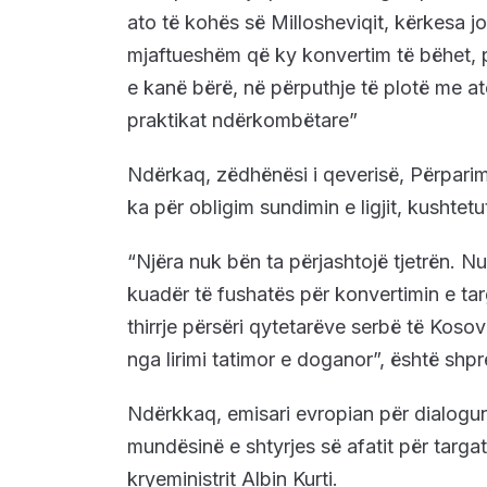
ato të kohës së Millosheviqit, kërkesa jo
mjaftueshëm që ky konvertim të bëhet, 
e kanë bërë, në përputhje të plotë me at
praktikat ndërkombëtare”
Ndërkaq, zëdhënësi i qeverisë, Përparim
ka për obligim sundimin e ligjit, kushte
“Njëra nuk bën ta përjashtojë tjetrën. N
kuadër të fushatës për konvertimin e ta
thirrje përsëri qytetarëve serbë të Kosov
nga lirimi tatimor e doganor”, është shp
Ndërkkaq, emisari evropian për dialogu
mundësinë e shtyrjes së afatit për targat
kryeministrit Albin Kurti.