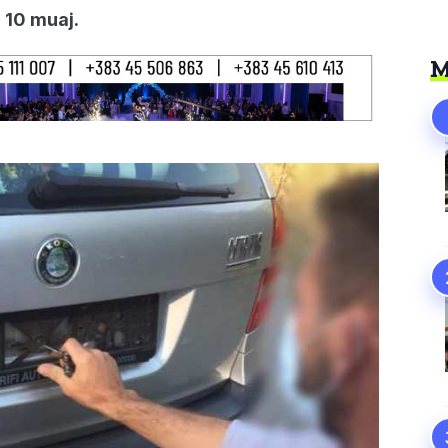
r 10 muaj.
M