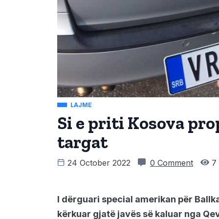
LAJME
Si e priti Kosova p
targat
24 October 2022
0 Comment
7 
I dërguari special amerikan për Ballk
kërkuar gjatë javës së kaluar nga Qe