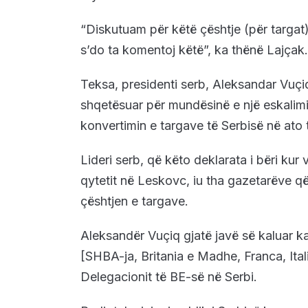
“Diskutuam për këtë çështje (për targat)
s’do ta komentoj këtë”, ka thënë Lajçak.
Teksa, presidenti serb, Aleksandar Vuçi
shqetësuar për mundësinë e një eskalimi 
konvertimin e targave të Serbisë në ato
Lideri serb, që këto deklarata i bëri kur 
qytetit në Leskovc, iu tha gazetarëve q
çështjen e targave.
Aleksandër Vuçiq gjatë javë së kaluar 
[SHBA-ja, Britania e Madhe, Franca, Ital
Delegacionit të BE-së në Serbi.