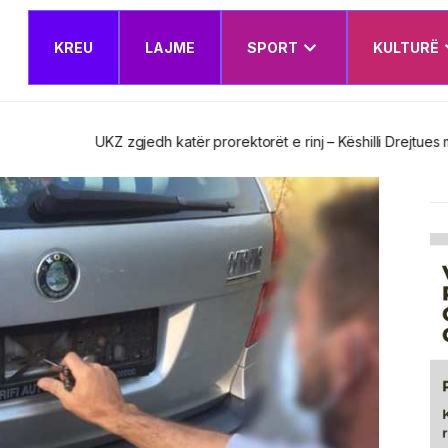
KREU
LAJME
SPORT
KULTURË
t e rinj – Këshilli Drejtues miraton edhe Planin e Veprimit Institucion