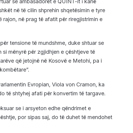
portuar se ambasadorët e QUINT-it i kanë
kët në të cilin shprehin shqetësimin e tyre
rajon, në prag të afatit për riregjistrimin e
 për tensione të mundshme, duke shtuar se
 si mënyrë për zgjidhjen e çështjeve të
tarëve që jetojnë në Kosovë e Metohi, pa i
e kombëtare”.
Parlamentin Evropian, Viola von Cramon, ka
do të shtyhej afati për konvertim të targave.
eksuar se i arsyeton edhe qëndrimet e
ështje, por sipas saj, do të duhet të mendohet