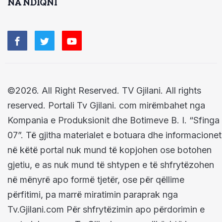
NA NDIQNI
©2026. All Right Reserved. TV Gjilani. All rights
reserved. Portali Tv Gjilani. com mirëmbahet nga
Kompania e Produksionit dhe Botimeve B. I. “Sfinga
07”. Të gjitha materialet e botuara dhe informacionet
në këtë portal nuk mund të kopjohen ose botohen
gjetiu, e as nuk mund të shtypen e të shfrytëzohen
në mënyrë apo formë tjetër, ose për qëllime
përfitimi, pa marrë miratimin paraprak nga
Tv.Gjilani.com Për shfrytëzimin apo përdorimin e