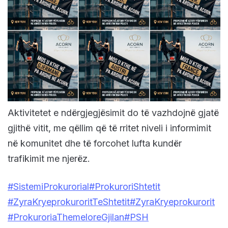
Aktivitetet e ndërgjegjësimit do të vazhdojnë gjatë
gjithë vitit, me qëllim që të rritet niveli i informimit
në komunitet dhe të forcohet lufta kundër
trafikimit me njerëz.
#SistemiProkurorial
#ProkuroriShtetit
#ZyraKryeprokuroritTeShtetit
#ZyraKryeprokurorit
#ProkuroriaThemeloreGjilan
#PSH