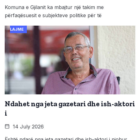
Komuna e Gjilanit ka mbajtur një takim me
përfaqësuesit e subjekteve politike për të
LAJME
Ndahet nga jeta gazetari dhe ish-aktori
i
14 July 2026
Është ndarë nga jeta gazetari dhe ish-aktori i njohur