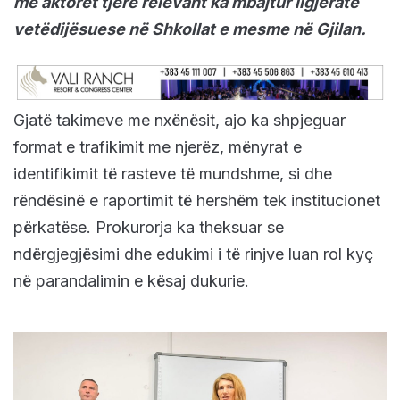
me aktoret tjerë relevant ka mbajtur ligjëratë
vetëdijësuese në Shkollat e mesme në Gjilan.
Gjatë takimeve me nxënësit, ajo ka shpjeguar
format e trafikimit me njerëz, mënyrat e
identifikimit të rasteve të mundshme, si dhe
rëndësinë e raportimit të hershëm tek institucionet
përkatëse. Prokurorja ka theksuar se
ndërgjegjësimi dhe edukimi i të rinjve luan rol kyç
në parandalimin e kësaj dukurie.