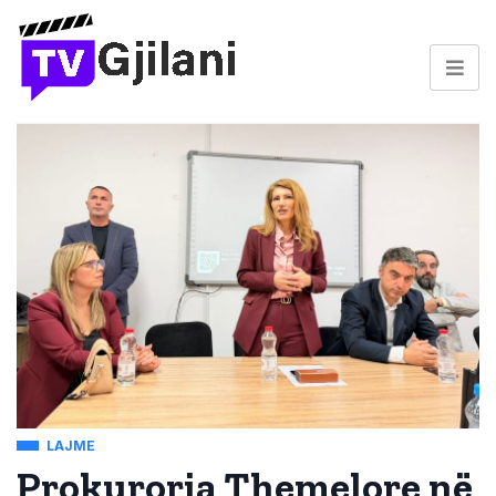
LAJME
Prokuroria Themelore në