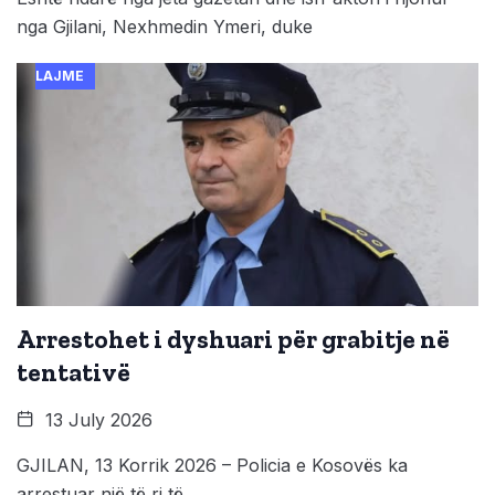
nga Gjilani, Nexhmedin Ymeri, duke
LAJME
Arrestohet i dyshuari për grabitje në
tentativë
13 July 2026
GJILAN, 13 Korrik 2026 – Policia e Kosovës ka
arrestuar një të ri të