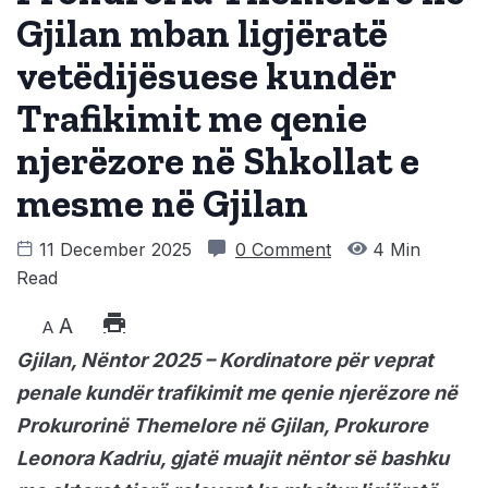
Gjilan mban ligjëratë
vetëdijësuese kundër
Trafikimit me qenie
njerëzore në Shkollat e
mesme në Gjilan
11 December 2025
0 Comment
4 Min
Read
A
A
Gjilan, Nëntor 2025 – Kordinatore për veprat
penale kundër trafikimit me qenie njerëzore në
Prokurorinë Themelore në Gjilan, Prokurore
Leonora Kadriu, gjatë muajit nëntor së bashku