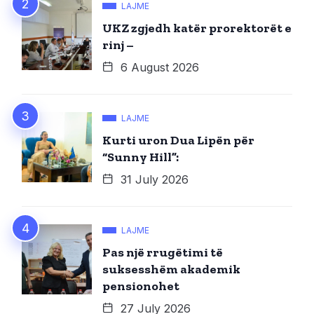
LAJME
UKZ zgjedh katër prorektorët e
rinj –
6 August 2026
LAJME
Kurti uron Dua Lipën për
“Sunny Hill”:
31 July 2026
LAJME
Pas një rrugëtimi të
suksesshëm akademik
pensionohet
27 July 2026