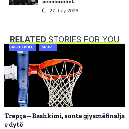
pensionohet
27 July 2026
RELATED
STORIES FOR YOU
BASKETBOLL
SPORT
Trepça – Bashkimi, sonte gjysmëfinalja
e dytë