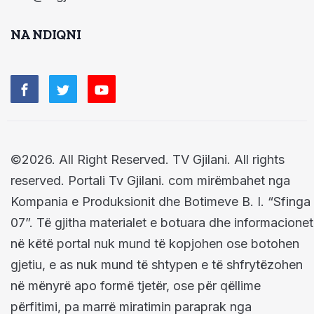
NA NDIQNI
©2026. All Right Reserved. TV Gjilani. All rights
reserved. Portali Tv Gjilani. com mirëmbahet nga
Kompania e Produksionit dhe Botimeve B. I. “Sfinga
07”. Të gjitha materialet e botuara dhe informacionet
në këtë portal nuk mund të kopjohen ose botohen
gjetiu, e as nuk mund të shtypen e të shfrytëzohen
në mënyrë apo formë tjetër, ose për qëllime
përfitimi, pa marrë miratimin paraprak nga