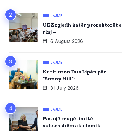
LAJME
UKZ zgjedh katër prorektorët e
rinj –
6 August 2026
LAJME
Kurti uron Dua Lipën për
“Sunny Hill”:
31 July 2026
LAJME
Pas një rrugëtimi të
suksesshëm akademik