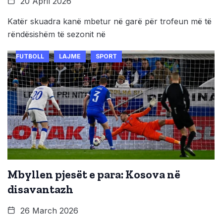
20 April 2026
Katër skuadra kanë mbetur në garë për trofeun më të
rëndësishëm të sezonit në
FUTBOLL
LAJME
SPORT
Mbyllen pjesët e para: Kosova në
disavantazh
26 March 2026