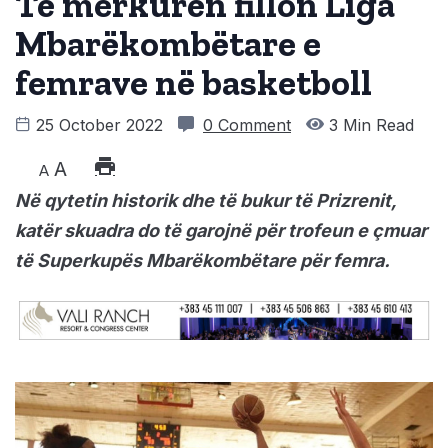
Të merkurën fillon Liga
Mbarëkombëtare e
femrave në basketboll
25 October 2022
0 Comment
3 Min Read
A
A
Në qytetin historik dhe të bukur të Prizrenit,
katër skuadra do të garojnë për trofeun e çmuar
të Superkupës Mbarëkombëtare për femra.