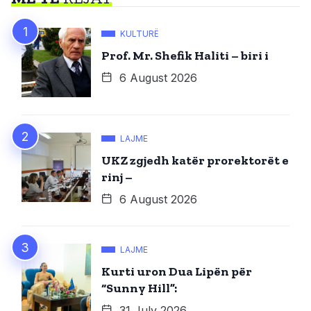
KULTURË
Prof. Mr. Shefik Haliti – biri i
6 August 2026
LAJME
UKZ zgjedh katër prorektorët e
rinj –
6 August 2026
LAJME
Kurti uron Dua Lipën për
“Sunny Hill”:
31 July 2026