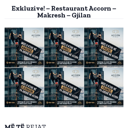
Exkluzive! – Restaurant Accorn –
Makresh – Gjilan
MË TË
REJAT