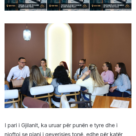
I pari i Gjilanit, ka uruar për punën e tyre dhe i
njoftoi se plani i qeverisjes tonë, edhe për katër