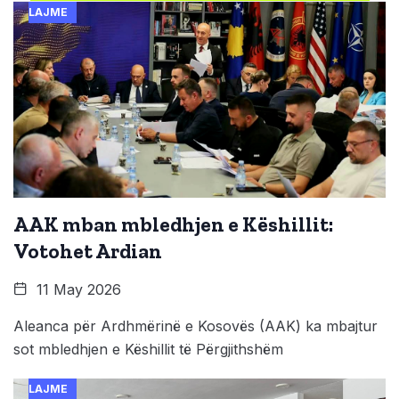
LAJME
AAK mban mbledhjen e Këshillit:
Votohet Ardian
11 May 2026
Aleanca për Ardhmërinë e Kosovës (AAK) ka mbajtur
sot mbledhjen e Këshillit të Përgjithshëm
LAJME