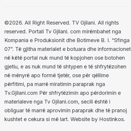
©2026. All Right Reserved. TV Gjilani. All rights
reserved. Portali Tv Gjilani. com mirëmbahet nga
Kompania e Produksionit dhe Botimeve B. I. “Sfinga
07”. Të gjitha materialet e botuara dhe informacionet
në këtë portal nuk mund të kopjohen ose botohen
gjetiu, e as nuk mund të shtypen e të shfrytëzohen
në mënyrë apo formë tjetër, ose për qëllime
përfitimi, pa marrë miratimin paraprak nga
Tv.Gjilani.com Për shfrytëzimin apo përdorimin e
materialeve nga Tv Gjilani.com, secili është i
obliguar të marrë aprovimin paraprak dhe të pranoj
kushtet e cekura si më lart. Website by Hostinkos.