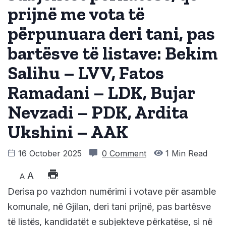
prijnë me vota të
përpunuara deri tani, pas
bartësve të listave: Bekim
Salihu – LVV, Fatos
Ramadani – LDK, Bujar
Nevzadi – PDK, Ardita
Ukshini – AAK
16 October 2025
0 Comment
1 Min Read
A
A
Derisa po vazhdon numërimi i votave për asamble
komunale, në Gjilan, deri tani prijnë, pas bartësve
të listës, kandidatët e subjekteve përkatëse, si në