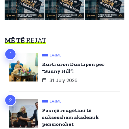
MË TË
REJAT
LAJME
Kurti uron Dua Lipën për
“Sunny Hill”:
31 July 2026
LAJME
Pas një rrugëtimi të
suksesshëm akademik
pensionohet