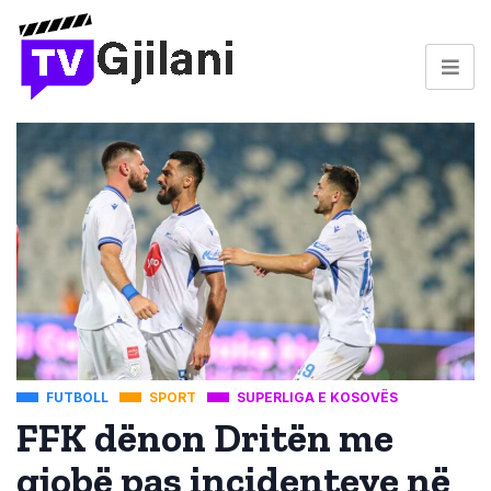
FUTBOLL
SPORT
SUPERLIGA E KOSOVËS
FFK dënon Dritën me
gjobë pas incidenteve në