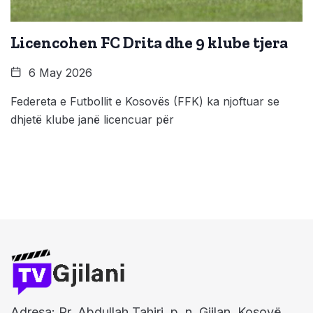
Licencohen FC Drita dhe 9 klube tjera
6 May 2026
Federeta e Futbollit e Kosovës (FFK) ka njoftuar se
dhjetë klube janë licencuar për
Adresa: Rr. Abdullah Tahiri, p. n, Gjilan, Kosovë.