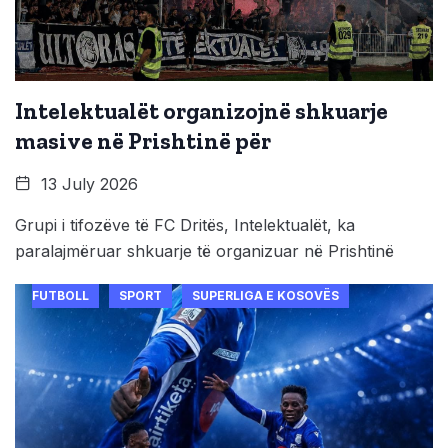
Intelektualët organizojnë shkuarje
masive në Prishtinë për
13 July 2026
Grupi i tifozëve të FC Dritës, Intelektualët, ka
paralajmëruar shkuarje të organizuar në Prishtinë
FUTBOLL
SPORT
SUPERLIGA E KOSOVËS