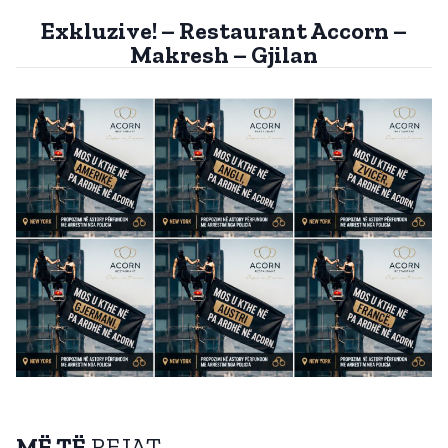
Exkluzive! – Restaurant Accorn –
Makresh – Gjilan
MË TË
REJAT