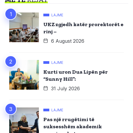
LAJME
UKZ zgjedh katër prorektorët e
rinj –
6 August 2026
LAJME
Kurti uron Dua Lipën për
“Sunny Hill”:
31 July 2026
LAJME
Pas një rrugëtimi të
suksesshëm akademik