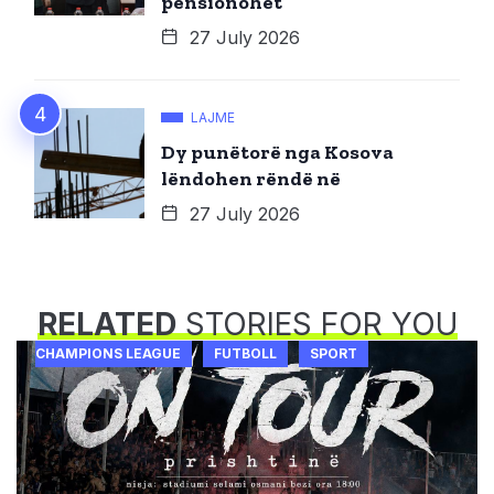
pensionohet
27 July 2026
LAJME
Dy punëtorë nga Kosova
lëndohen rëndë në
27 July 2026
RELATED
STORIES FOR YOU
CHAMPIONS LEAGUE
FUTBOLL
SPORT