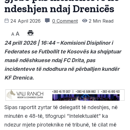
ndeshjen ndaj Drenicës
24 April 2026
0 Comment
2 Min Read
A
A
24 prill 2026 | 16:44 – Komisioni Disiplinor i
Federates se Futbollit te Kosovës ka shqiptuar
masë ndëshkuese ndaj FC Drita, pas
incidenteve të ndodhura në përballjen kundër
KF Drenica.
Sipas raportit zyrtar të delegatit të ndeshjes, në
minutën e 48-të, tifogrupi “Intelektualët” ka
ndezur mjete piroteknike në tribunë, të cilat më