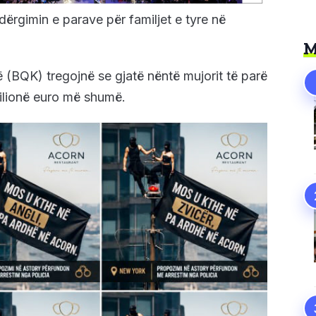
ërgimin e parave për familjet e tyre në
M
(BQK) tregojnë se gjatë nëntë mujorit të parë
ilionë euro më shumë.