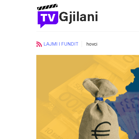
LAJMI I FUNDIT
ci
UKZ zgjedh katër prorektorë