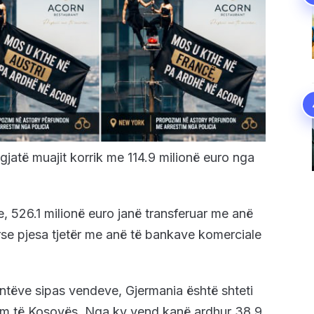
 gjatë muajit korrik me 114.9 milionë euro nga
, 526.1 milionë euro janë transferuar me anë
rse pjesa tjetër me anë të bankave komerciale
ntëve sipas vendeve, Gjermania është shteti
im të Kosovës. Nga ky vend kanë ardhur 38.9