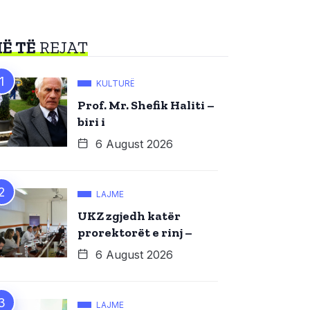
Ë TË
REJAT
KULTURË
Prof. Mr. Shefik Haliti –
biri i
6 August 2026
LAJME
UKZ zgjedh katër
prorektorët e rinj –
6 August 2026
LAJME