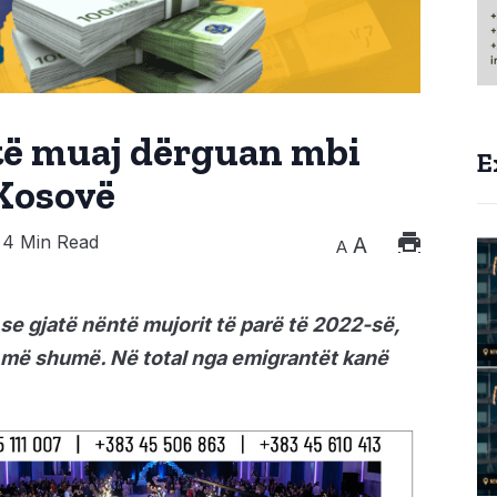
të muaj dërguan mbi
E
 Kosovë
4 Min Read
A
A
e gjatë nëntë mujorit të parë të 2022-së,
o më shumë. Në total nga emigrantët kanë