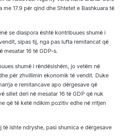
a me 17.9 për qind dhe Shtetet e Bashkuara të
ënë se diaspora është kontribuues shumë i
ndit, sipas tij, nga pas lufta remitancat që
në mesatar 16 të GDP-s.
ibuues shumë i rëndësishëm, jo vetëm në
dhe për zhvillimin ekonomik të vendit. Duke
sëmarrja e remitancave apo dërgesave që
 sillet deri në mesatar 16 të GDP që nuk
 që të ketë ndikim pozitiv edhe në rritjen
hej të ishte ndryshe, pasi shumica e dërgesave