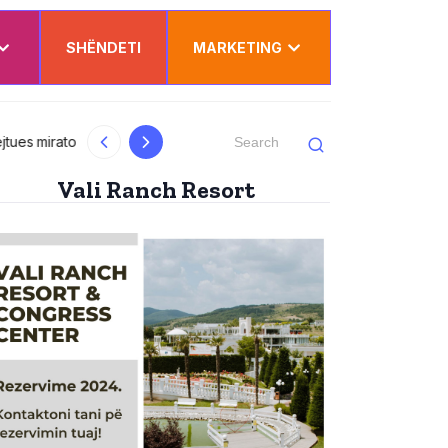
SHËNDETI
MARKETING
al
Kurti uron Dua Lipën për “Sunny Hill”: Ësh
Vali Ranch Resort