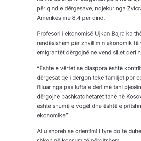
për qind e dërgesave, ndjekur nga Zvicr
Amerikës me 8.4 për qind.
Profesori i ekonomisë Ujkan Bajra ka th
rëndësishëm për zhvillimin ekonomik të ve
emigrantët dërgojnë në vend sillet deri 
“Është e vërtet se diaspora është kontr
dërgesat që i dërgon tekë familjet por e
filluar nga pas lufta e deri më tani pje
dërgojnë bashkatdhetarët tanë në Kosovë
është shumë e vogël dhe është e pritshme
ekonomike”.
Ai u shpreh se orientimi i tyre do të du
shkon në konsum të përditshëm.