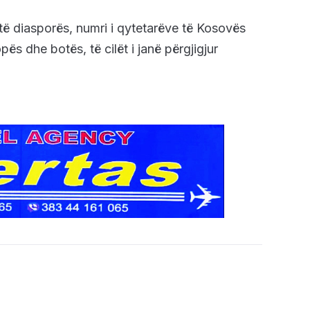
t të diasporës, numri i qytetarëve të Kosovës
ës dhe botës, të cilët i janë përgjigjur