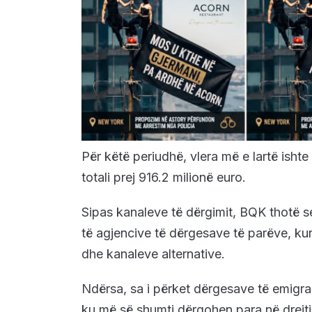
Për këtë periudhë, vlera më e lartë ishte
totali prej 916.2 milionë euro.
Sipas kanaleve të dërgimit, BQK thotë se
të agjencive të dërgesave të parëve, ku
dhe kanaleve alternative.
Ndërsa, sa i përket dërgesave të emigra
ku më së shumti dërgohen para në drejt