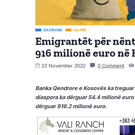
EKONOMI
LAJME
Emigrantët për nën
916 milionë euro në
23 November 2022
0 Comment
Banka Qendrore e Kosovës ka treguar s
diaspora ka dërguar 54.4 milionë eur
dërguar 916.2 milionë euro.