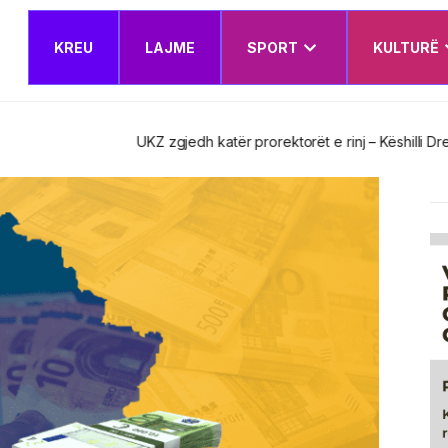
KREU
LAJME
SPORT
KULTURË
t e rinj – Këshilli Drejtues miraton edhe Planin e Veprimit Institucion