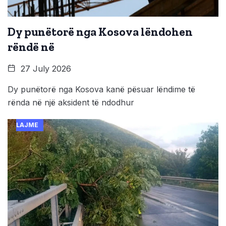
Dy punëtorë nga Kosova lëndohen
rëndë në
27 July 2026
Dy punëtorë nga Kosova kanë pësuar lëndime të
rënda në një aksident të ndodhur
LAJME