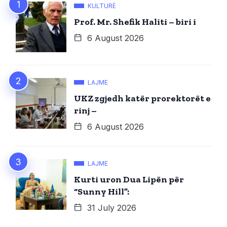
KULTURË
Prof. Mr. Shefik Haliti – biri i
6 August 2026
LAJME
UKZ zgjedh katër prorektorët e
rinj –
6 August 2026
LAJME
Kurti uron Dua Lipën për
“Sunny Hill”:
31 July 2026