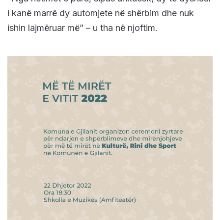
i kanë marrë dy automjete në shërbim dhe nuk
ishin lajmëruar më” – u tha në njoftim.