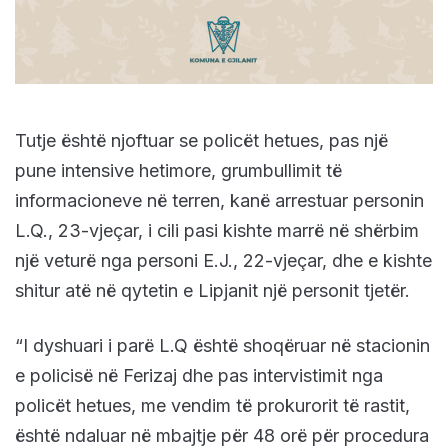
Tutje është njoftuar se policët hetues, pas një
pune intensive hetimore, grumbullimit të
informacioneve në terren, kanë arrestuar personin
L.Q., 23-vjeçar, i cili pasi kishte marrë në shërbim
një veturë nga personi E.J., 22-vjeçar, dhe e kishte
shitur atë në qytetin e Lipjanit një personit tjetër.
“I dyshuari i parë L.Q është shoqëruar në stacionin
e policisë në Ferizaj dhe pas intervistimit nga
policët hetues, me vendim të prokurorit të rastit,
është ndaluar në mbajtje për 48 orë për procedura