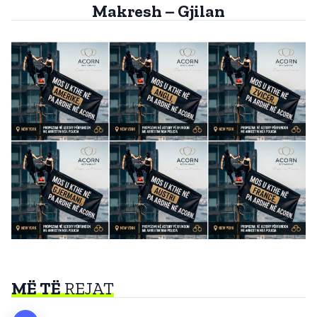
Makresh – Gjilan
MË TË
REJAT