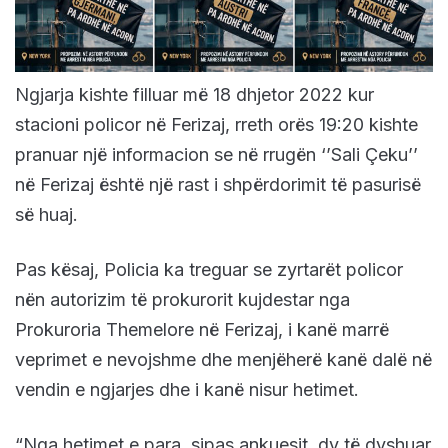
Ngjarja kishte filluar më 18 dhjetor 2022 kur
stacioni policor në Ferizaj, rreth orës 19:20 kishte
pranuar një informacion se në rrugën ‘’Sali Çeku’’
në Ferizaj është një rast i shpërdorimit të pasurisë
së huaj.
Pas kësaj, Policia ka treguar se zyrtarët policor
nën autorizim të prokurorit kujdestar nga
Prokuroria Themelore në Ferizaj, i kanë marrë
veprimet e nevojshme dhe menjëherë kanë dalë në
vendin e ngjarjes dhe i kanë nisur hetimet.
“Nga hetimet e para, sipas ankuesit, dy të dyshuar