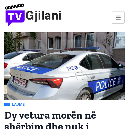
LAJME
Dy vetura morën në
shërbim dhe nuk i