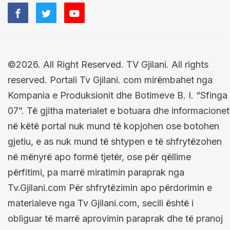
©2026. All Right Reserved. TV Gjilani. All rights
reserved. Portali Tv Gjilani. com mirëmbahet nga
Kompania e Produksionit dhe Botimeve B. I. “Sfinga
07”. Të gjitha materialet e botuara dhe informacionet
në këtë portal nuk mund të kopjohen ose botohen
gjetiu, e as nuk mund të shtypen e të shfrytëzohen
në mënyrë apo formë tjetër, ose për qëllime
përfitimi, pa marrë miratimin paraprak nga
Tv.Gjilani.com Për shfrytëzimin apo përdorimin e
materialeve nga Tv Gjilani.com, secili është i
obliguar të marrë aprovimin paraprak dhe të pranoj