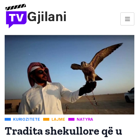
KURIOZITETE
LAJME
NATYRA
Tradita shekullore që u