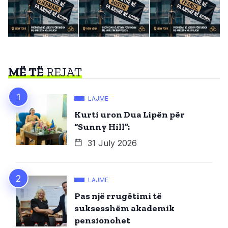
MË TË
REJAT
LAJME
Kurti uron Dua Lipën për
“Sunny Hill”:
31 July 2026
LAJME
Pas një rrugëtimi të
suksesshëm akademik
pensionohet