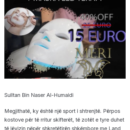
Sulltan Bin Naser Al-Humaidi
Megjithatë, ky është një sport i shtrenjtë. Përpos
kostove për të rritur skifterët, të zotët e tyre duhet
të lëvizin nëpër shkretëtirën shkëmbore me Land