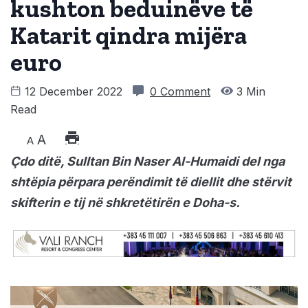
kushton beduinëve të
Katarit qindra mijëra
euro
12 December 2022
0 Comment
3 Min
Read
A
A
Çdo ditë, Sulltan Bin Naser Al-Humaidi del nga
shtëpia përpara perëndimit të diellit dhe stërvit
skifterin e tij në shkretëtirën e Doha-s.