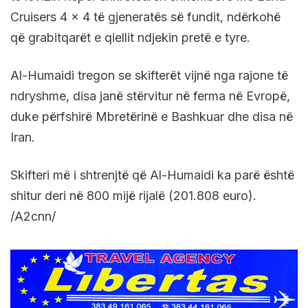
Cruisers 4 x 4 të gjeneratës së fundit, ndërkohë
që grabitqarët e qiellit ndjekin pretë e tyre.
Al-Humaidi tregon se skifterët vijnë nga rajone të
ndryshme, disa janë stërvitur në ferma në Evropë,
duke përfshirë Mbretërinë e Bashkuar dhe disa në
Iran.
Skifteri më i shtrenjtë që Al-Humaidi ka parë është
shitur deri në 800 mijë rijalë (201.808 euro).
/A2cnn/