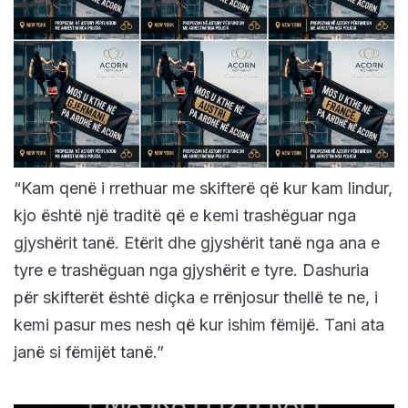
“Kam qenë i rrethuar me skifterë që kur kam lindur,
kjo është një traditë që e kemi trashëguar nga
gjyshërit tanë. Etërit dhe gjyshërit tanë nga ana e
tyre e trashëguan nga gjyshërit e tyre. Dashuria
për skifterët është diçka e rrënjosur thellë te ne, i
kemi pasur mes nesh që kur ishim fëmijë. Tani ata
janë si fëmijët tanë.”