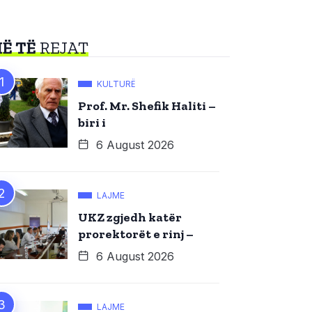
Ë TË
REJAT
KULTURË
Prof. Mr. Shefik Haliti –
biri i
6 August 2026
LAJME
UKZ zgjedh katër
prorektorët e rinj –
6 August 2026
LAJME