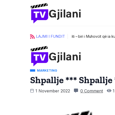
LAJMI I FUNDIT
 shqiptar, Muhovci
UKZ zgjedh 
MARKETING
Shpallje *** Shpallje 
1 November 2022
0 Comment
1