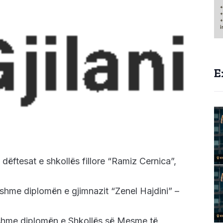
E
dëftesat e shkollës fillore “Ramiz Cernica”,
fshme diplomën e gjimnazit “Zenel Hajdini” –
efshme diplomën e Shkollës së Mesme të