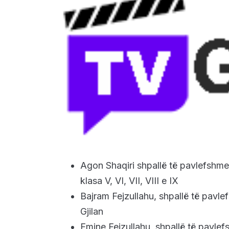
Agon Shaqiri shpallë të pavlefshme 
klasa V, VI, VII, VIII e IX
Bajram Fejzullahu, shpallë të pavle
Gjilan
Emine Fejzullahu, shpallë të pavl