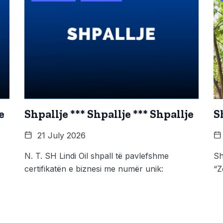
e
Shpallje *** Shpallje *** Shpallje
S
21 July 2026
N. T. SH Lindi Oil shpall të pavlefshme
Sh
certifikatën e biznesi me numër unik:
“Z