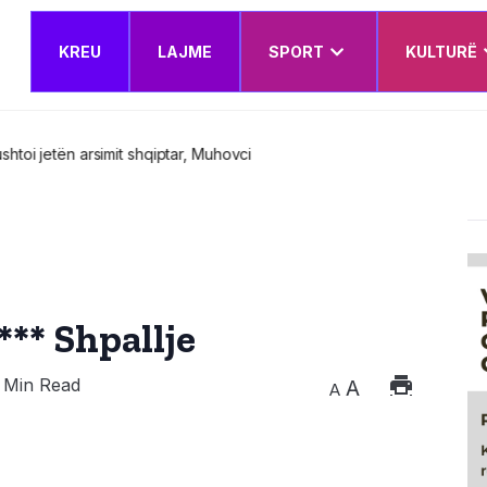
KREU
LAJME
SPORT
KULTURË
katër prorektorët e rinj – Këshilli Drejtues miraton edhe Planin e Vepri
*** Shpallje
 Min Read
A
A