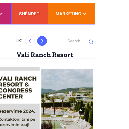
SHËNDETI
MARKETING
mit Institucional
Kurti uron Dua Lipën për “S
Vali Ranch Resort