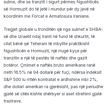
sulme, dhe se tranziti i sigurt përmes Ngushticës
së Hormuzit do të jetë i mundur për dy javë në
koordinim me Forcat e Armatosura Iraniane.
Tregjet globale u tronditën që nga sulmet e SHBA-
së dhe Izraelit ndaj Iranit në fund të shkurtit, të
cilat bënë që Teherani të mbyllte praktikisht
Ngushticën e Hormuzit, një rrugë kyçe për
tranzitin e një të pestës të naftës dhe gazit
botëror. Çmimet e naftës bruto amerikane ranë
rreth 16.5% në 94 dollarë për fuçi, ndërsa indeksit
S&P 500 iu rritën kontratat e ardhshme mbi 2%,
dhe dollari amerikan ra gjerësisht, pas një periudhe
gjatë së cilës kishte shërbyer si aset strehimi gjatë
trazirave.