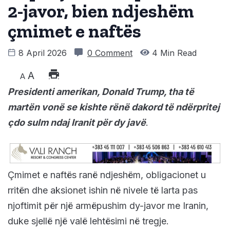
2-javor, bien ndjeshëm
çmimet e naftës
8 April 2026
0 Comment
4 Min Read
A
A
Presidenti amerikan, Donald Trump, tha të
martën vonë se kishte rënë dakord të ndërpritej
çdo sulm ndaj Iranit për dy javë
.
Çmimet e naftës ranë ndjeshëm, obligacionet u
rritën dhe aksionet ishin në nivele të larta pas
njoftimit për një armëpushim dy-javor me Iranin,
duke sjellë një valë lehtësimi në tregje.