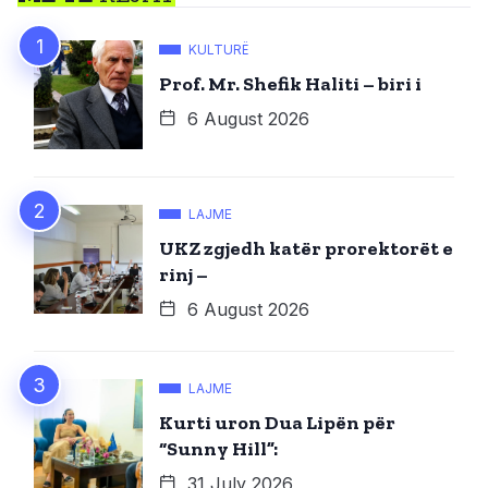
KULTURË
Prof. Mr. Shefik Haliti – biri i
6 August 2026
LAJME
UKZ zgjedh katër prorektorët e
rinj –
6 August 2026
LAJME
Kurti uron Dua Lipën për
“Sunny Hill”:
31 July 2026