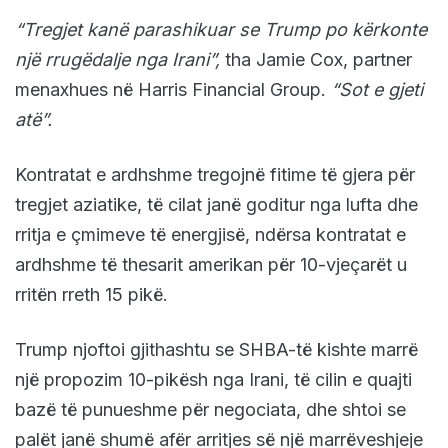
“Tregjet kanë parashikuar se Trump po kërkonte
një rrugëdalje nga Irani”,
tha Jamie Cox, partner
menaxhues në Harris Financial Group.
“Sot e gjeti
atë”.
Kontratat e ardhshme tregojnë fitime të gjera për
tregjet aziatike, të cilat janë goditur nga lufta dhe
rritja e çmimeve të energjisë, ndërsa kontratat e
ardhshme të thesarit amerikan për 10-vjeçarët u
rritën rreth 15 pikë.
Trump njoftoi gjithashtu se SHBA-të kishte marrë
një propozim 10-pikësh nga Irani, të cilin e quajti
bazë të punueshme për negociata, dhe shtoi se
palët janë shumë afër arritjes së një marrëveshjeje