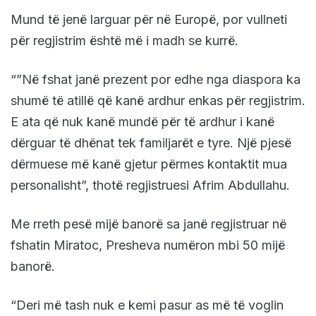
Mund të jenë larguar për në Europë, por vullneti
për regjistrim është më i madh se kurrë.
“”Në fshat janë prezent por edhe nga diaspora ka
shumë të atillë që kanë ardhur enkas për regjistrim.
E ata që nuk kanë mundë për të ardhur i kanë
dërguar të dhënat tek familjarët e tyre. Një pjesë
dërmuese më kanë gjetur përmes kontaktit mua
personalisht”, thotë regjistruesi Afrim Abdullahu.
Me rreth pesë mijë banorë sa janë regjistruar në
fshatin Miratoc, Presheva numëron mbi 50 mijë
banorë.
“Deri më tash nuk e kemi pasur as më të voglin