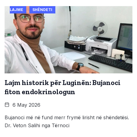
LAJME
SHËNDETI
Lajm historik për Luginën: Bujanoci
fiton endokrinologun
6 May 2026
Bujanoci më në fund merr frymë lirisht në shëndetësi.
Dr. Veton Salihi nga Tërnoci