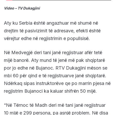
Video – TV Dukagjini
Aty ku Serbia është angazhuar më shumë në
drejtim të pasivizimit të adresave, efekti është
vërejtur edhe në regjistrimin e popullsisë.
Në Medvegjë deri tani janë regjistruar afër tetë
mijë banorë. Aty mund të jenë më pak shqiptarë
por jo edhe në Bujanoc. RTV Dukagjini mëson se
mbi 60 për qind e të regjistruarve janë shqiptarë.
Ndërkaq sipas instruktorëve qe po marrin pjesa në
regjistrim Bujanoci ka kaluar shifrën 50 mijë.
“Në Tërnoc të Madh deri më tani janë regjistruar
10 mijë e 299 persona, pa asnjë problem. Në disa