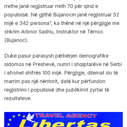
rrethe janë regjistruar rreth 70 për qind e
popullsisë. Në gjithë Bujanocin janë regjistruar 52
mijë e 342 persona”, ka thënë në një përgjigje me
shkrim Arbnor Sadriu, Instruktor në Tërnoc
(Bujanoc).
Duke pasur parasysh përbërjen demografike
sidomos në Preshevë, numri i shqiptarëve në Serbi
i afrohet shifrës 100 mijë. Përgjigje, dilemat do të
marrim pas një nëntorit, datë kur përfundon
regjistrimi i popullsisë dhe publikimit zyrtar të
rezultateve.