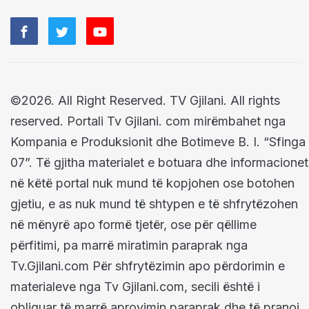
©2026. All Right Reserved. TV Gjilani. All rights
reserved. Portali Tv Gjilani. com mirëmbahet nga
Kompania e Produksionit dhe Botimeve B. I. “Sfinga
07”. Të gjitha materialet e botuara dhe informacionet
në këtë portal nuk mund të kopjohen ose botohen
gjetiu, e as nuk mund të shtypen e të shfrytëzohen
në mënyrë apo formë tjetër, ose për qëllime
përfitimi, pa marrë miratimin paraprak nga
Tv.Gjilani.com Për shfrytëzimin apo përdorimin e
materialeve nga Tv Gjilani.com, secili është i
obliguar të marrë aprovimin paraprak dhe të pranoj