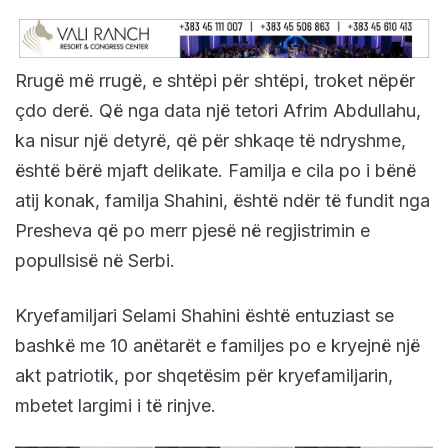
Rrugë më rrugë, e shtëpi për shtëpi, troket nëpër
çdo derë. Që nga data një tetori Afrim Abdullahu,
ka nisur një detyrë, që për shkaqe të ndryshme,
është bërë mjaft delikate. Familja e cila po i bënë
atij konak, familja Shahini, është ndër të fundit nga
Presheva që po merr pjesë në regjistrimin e
popullsisë në Serbi.
Kryefamiljari Selami Shahini është entuziast se
bashkë me 10 anëtarët e familjes po e kryejnë një
akt patriotik, por shqetësim për kryefamiljarin,
mbetet largimi i të rinjve.