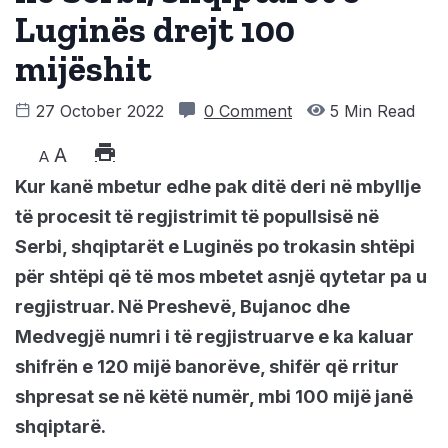
Luginës drejt 100
mijëshit
27 October 2022
0 Comment
5 Min Read
A
A
Kur kanë mbetur edhe pak ditë deri në mbyllje
të procesit të regjistrimit të popullsisë në
Serbi, shqiptarët e Luginës po trokasin shtëpi
për shtëpi që të mos mbetet asnjë qytetar pa u
regjistruar. Në Preshevë, Bujanoc dhe
Medvegjë numri i të regjistruarve e ka kaluar
shifrën e 120 mijë banorëve, shifër që rritur
shpresat se në këtë numër, mbi 100 mijë janë
shqiptarë.