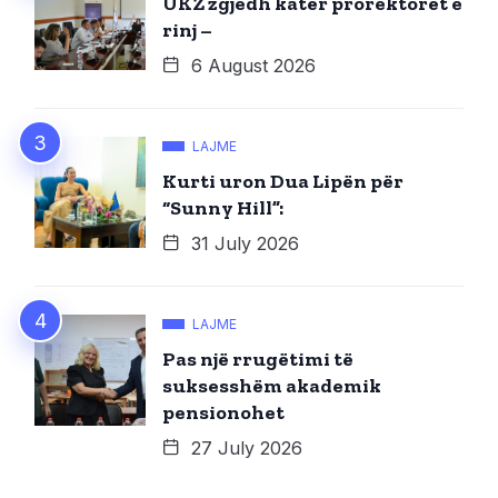
UKZ zgjedh katër prorektorët e
rinj –
6 August 2026
LAJME
Kurti uron Dua Lipën për
“Sunny Hill”:
31 July 2026
LAJME
Pas një rrugëtimi të
suksesshëm akademik
pensionohet
27 July 2026