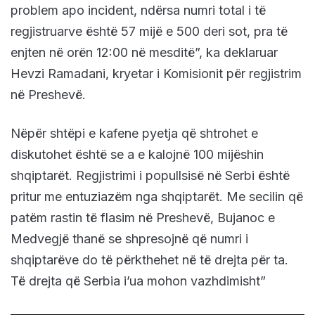
problem apo incident, ndërsa numri total i të
regjistruarve është 57 mijë e 500 deri sot, pra të
enjten në orën 12:00 në mesditë”, ka deklaruar
Hevzi Ramadani, kryetar i Komisionit për regjistrim
në Preshevë.
Nëpër shtëpi e kafene pyetja që shtrohet e
diskutohet është se a e kalojnë 100 mijëshin
shqiptarët. Regjistrimi i popullsisë në Serbi është
pritur me entuziazëm nga shqiptarët. Me secilin që
patëm rastin të flasim në Preshevë, Bujanoc e
Medvegjë thanë se shpresojnë që numri i
shqiptarëve do të përkthehet në të drejta për ta.
Të drejta që Serbia i’ua mohon vazhdimisht”