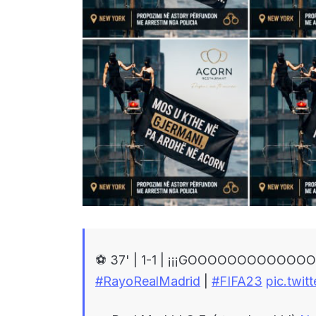
⚽ 37' | 1-1 | ¡¡¡GOOOOOOOOOO
#RayoRealMadrid
|
#FIFA23
pic.twi