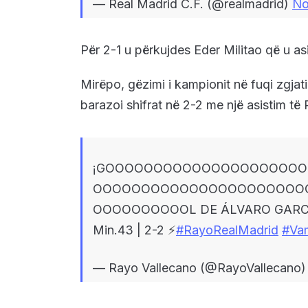
— Real Madrid C.F. (@realmadrid)
No
Për 2-1 u përkujdes Eder Militao që u as
Mirëpo, gëzimi i kampionit në fuqi zgjati
barazoi shifrat në 2-2 me një asistim të
¡GOOOOOOOOOOOOOOOOOOOO
OOOOOOOOOOOOOOOOOOOOOO
OOOOOOOOOOL DE ÁLVARO GARC
Min.43 | 2-2 ⚡️
#RayoRealMadrid
#Va
— Rayo Vallecano (@RayoVallecano