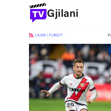
LAJMI I FUNDIT
urore të
Pas një rrugëtimi të suks