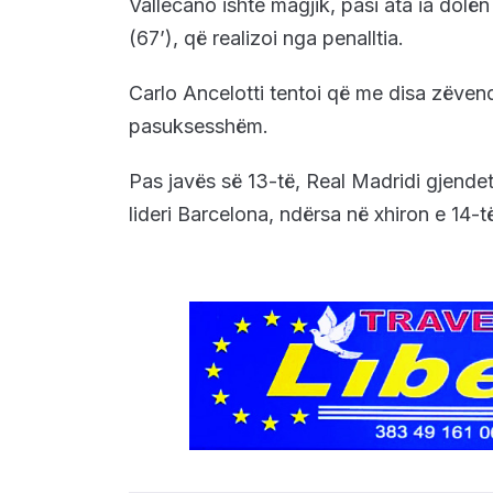
Vallecano ishte magjik, pasi ata ia dolën
(67’), që realizoi nga penalltia.
Carlo Ancelotti tentoi që me disa zëvend
pasuksesshëm.
Pas javës së 13-të, Real Madridi gjende
lideri Barcelona, ndërsa në xhiron e 14-