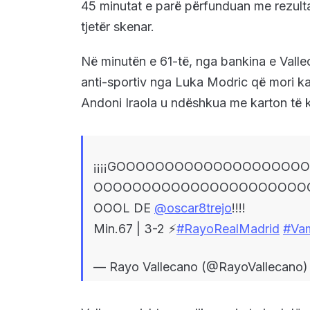
45 minutat e parë përfunduan me rezultat
tjetër skenar.
Në minutën e 61-të, nga bankina e Valle
anti-sportiv nga Luka Modric që mori kart
Andoni Iraola u ndëshkua me karton të 
¡¡¡¡GOOOOOOOOOOOOOOOOOO
OOOOOOOOOOOOOOOOOOOOOO
OOOL DE
@oscar8trejo
!!!!
Min.67 | 3-2 ⚡️
#RayoRealMadrid
#Va
— Rayo Vallecano (@RayoVallecano