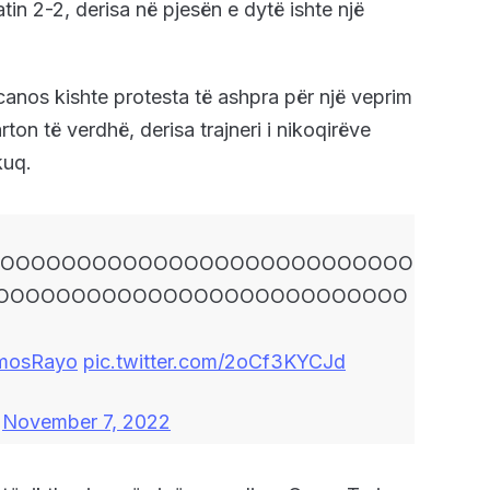
in 2-2, derisa në pjesën e dytë ishte një
canos kishte protesta të ashpra për një veprim
on të verdhë, derisa trajneri i nikoqirëve
kuq.
OOOOOOOOOOOOOOOOOOOOOOOOOOOOO
OOOOOOOOOOOOOOOOOOOOOOOOOOO
mosRayo
pic.twitter.com/2oCf3KYCJd
)
November 7, 2022