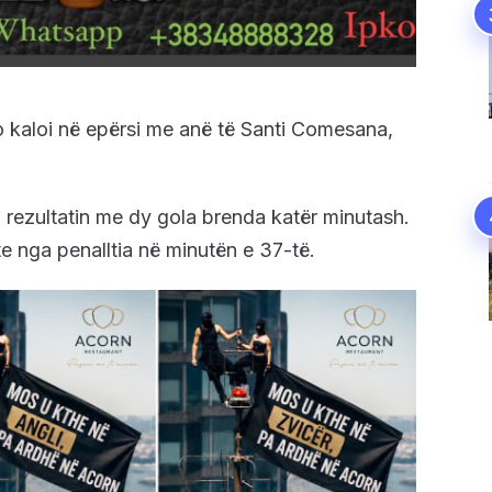
o kaloi në epërsi me anë të Santi Comesana,
 rezultatin me dy gola brenda katër minutash.
te nga penalltia në minutën e 37-të.