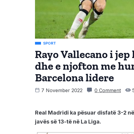
SPORT
Rayo Vallecano i jep
dhe e njofton me hum
Barcelona lidere
7 November 2022
0 Comment
5
Real Madridi ka pësuar disfatë 3-2 n
javës së 13-të në La Liga.