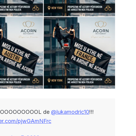
OOOOOOOOOOOOL de
@lukamodric10
!!!
tter.com/pjwGAmNFrc