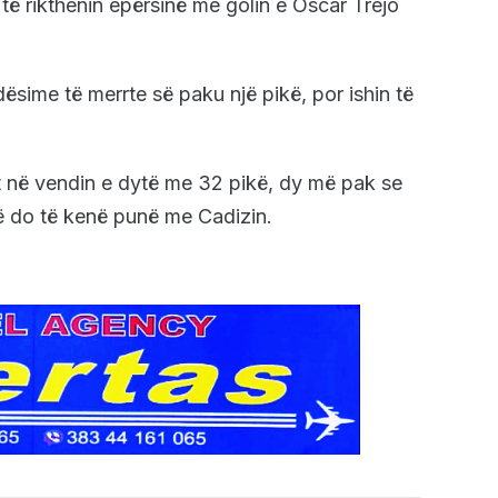
 të rikthenin epërsinë me golin e Oscar Trejo
ësime të merrte së paku një pikë, por ishin të
t në vendin e dytë me 32 pikë, dy më pak se
të do të kenë punë me Cadizin.