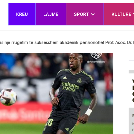
KREU
LAJME
SPORT
KULTURË
esshëm akademik pensionohet Prof. Asoc. Dr. Nerxhivane Krasniqi