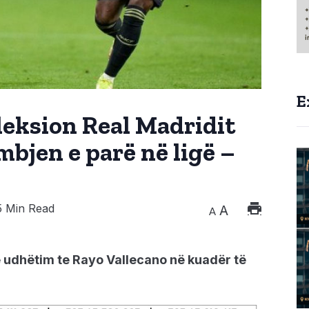
E
 leksion Real Madridit
bjen e parë në ligë –
 Min Read
A
A
ë udhëtim te Rayo Vallecano në kuadër të