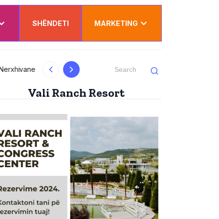
SHËNDETI
MARKETING
Dy punëtorë nga Kosova lëndohen rëndë në
Vali Ranch Resort