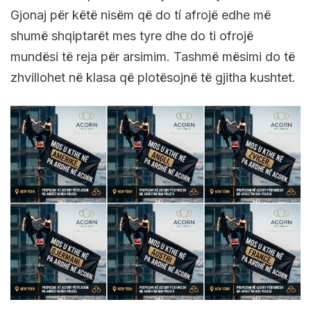
Gjonaj për këtë nisëm që do tí afrojë edhe më
shumë shqiptarët mes tyre dhe do ti ofrojë
mundësi të reja për arsimim. Tashmë mësimi do të
zhvillohet në klasa që plotësojnë të gjitha kushtet.