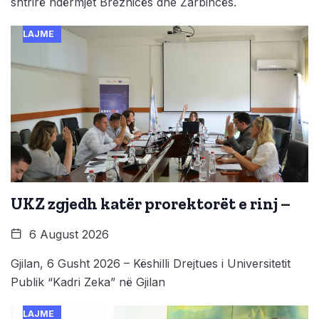
shtrirë ndërmjet Breznicës dhe Zarbincës.
LAJME
UKZ zgjedh katër prorektorët e rinj –
6 August 2026
Gjilan, 6 Gusht 2026 – Këshilli Drejtues i Universitetit
Publik “Kadri Zeka” në Gjilan
LAJME