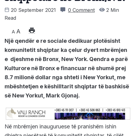
20 September 2021
0 Comment
2 Min
Read
A
A
Një qendër e re sociale dedikuar plotësisht
komunitetit shqiptar ka çelur dyert mbrëmjen
e djeshme në Bronx, New York. Qendra e parë
Kulturore në Bronx e financuar në shumë prej
8.7 milionë dollar nga shteti i New Yorkut, me
mbështetjen e këshilltarit shqiptar të bashkisë
së New Yorkut, Mark Gjonaj.
Në mbrëmjen inauguruese të pranishëm ishin
dhjetra pjesëtarë të komunitetit shqiptar, të cilët