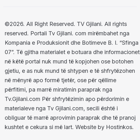
©2026. All Right Reserved. TV Gjilani. All rights
reserved. Portali Tv Gjilani. com mirëmbahet nga
Kompania e Produksionit dhe Botimeve B. I. “Sfinga
07”. Të gjitha materialet e botuara dhe informacionet
në këtë portal nuk mund të kopjohen ose botohen
gjetiu, e as nuk mund të shtypen e të shfrytëzohen
në mënyrë apo formë tjetër, ose për qëllime
përfitimi, pa marrë miratimin paraprak nga
Tv.Gjilani.com Për shfrytëzimin apo përdorimin e
materialeve nga Tv Gjilani.com, secili është i
obliguar të marrë aprovimin paraprak dhe të pranoj
kushtet e cekura si më lart. Website by Hostinkos.