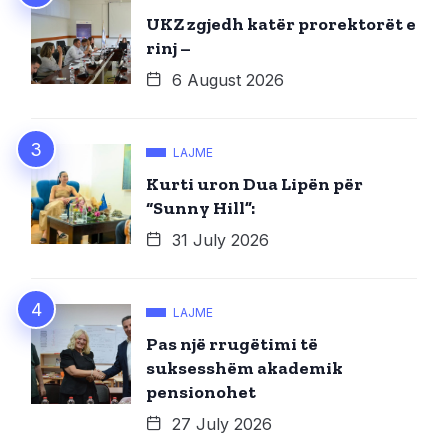
UKZ zgjedh katër prorektorët e
rinj –
6 August 2026
LAJME
Kurti uron Dua Lipën për
“Sunny Hill”:
31 July 2026
LAJME
Pas një rrugëtimi të
suksesshëm akademik
pensionohet
27 July 2026