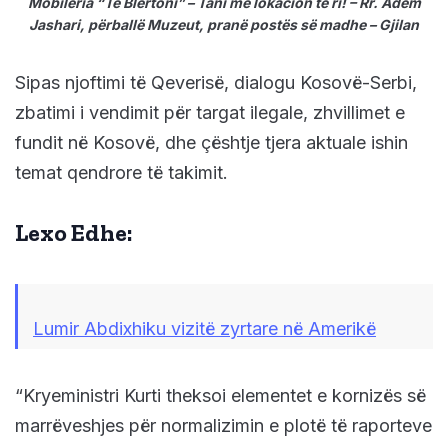
Mobileria “Te Blertoni” – Tani me lokacion të ri! – Rr. Adem
Jashari, përballë Muzeut, pranë postës së madhe – Gjilan
Sipas njoftimi të Qeverisë, dialogu Kosovë-Serbi,
zbatimi i vendimit për targat ilegale, zhvillimet e
fundit në Kosovë, dhe çështje tjera aktuale ishin
temat qendrore të takimit.
Lexo Edhe:
Lumir Abdixhiku vizitë zyrtare në Amerikë
“Kryeministri Kurti theksoi elementet e kornizës së
marrëveshjes për normalizimin e plotë të raporteve