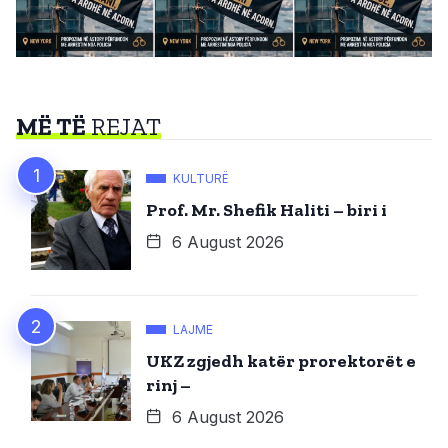
MË TË
REJAT
KULTURË
Prof. Mr. Shefik Haliti – biri i
6 August 2026
LAJME
UKZ zgjedh katër prorektorët e
rinj –
6 August 2026