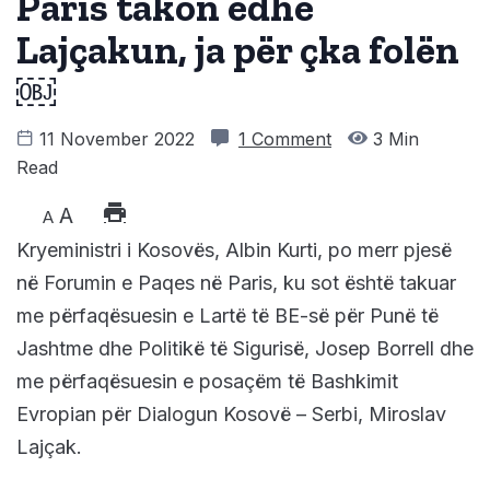
Paris takon edhe
Lajçakun, ja për çka folën
￼
11 November 2022
1 Comment
3 Min
Read
A
A
Kryeministri i Kosovës, Albin Kurti, po merr pjesë
në Forumin e Paqes në Paris, ku sot është takuar
me përfaqësuesin e Lartë të BE-së për Punë të
Jashtme dhe Politikë të Sigurisë, Josep Borrell dhe
me përfaqësuesin e posaçëm të Bashkimit
Evropian për Dialogun Kosovë – Serbi, Miroslav
Lajçak.