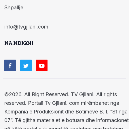
Shpallje
info@tvgjilani.com
NA NDIQNI
©2026. All Right Reserved. TV Gjilani. All rights
reserved. Portali Tv Gjilani. com mirëmbahet nga
Kompania e Produksionit dhe Botimeve B. I. “Sfinga
07”. Të gjitha materialet e botuara dhe informacionet
në këtë portal nuk mund të kopjohen ose botohen