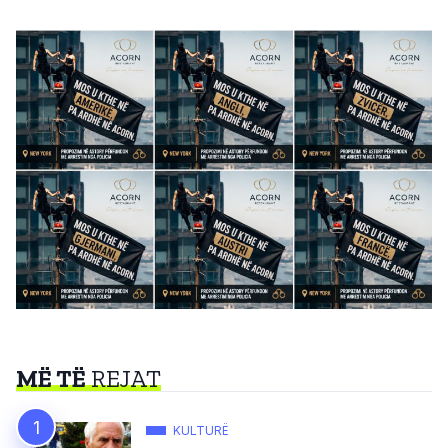
MË TË
REJAT
KULTURË