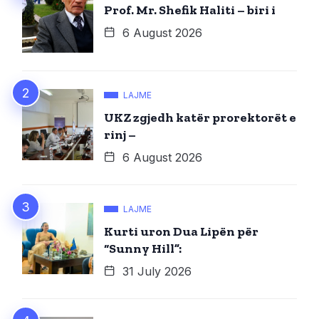
Prof. Mr. Shefik Haliti – biri i
6 August 2026
LAJME
UKZ zgjedh katër prorektorët e
rinj –
6 August 2026
LAJME
Kurti uron Dua Lipën për
“Sunny Hill”:
31 July 2026