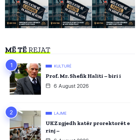
MË TË
REJAT
KULTURË
Prof. Mr. Shefik Haliti – biri i
6 August 2026
LAJME
UKZ zgjedh katër prorektorët e
rinj –