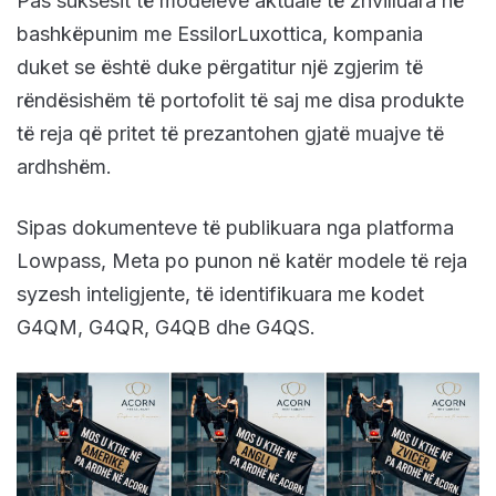
Pas suksesit të modeleve aktuale të zhvilluara në
bashkëpunim me EssilorLuxottica, kompania
duket se është duke përgatitur një zgjerim të
rëndësishëm të portofolit të saj me disa produkte
të reja që pritet të prezantohen gjatë muajve të
ardhshëm.
Sipas dokumenteve të publikuara nga platforma
Lowpass, Meta po punon në katër modele të reja
syzesh inteligjente, të identifikuara me kodet
G4QM, G4QR, G4QB dhe G4QS.