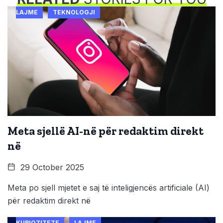
LAJME
TEKNOLOGJI
Meta sjellë AI-në për redaktim direkt
në
29 October 2025
Meta po sjell mjetet e saj të inteligjencës artificiale (AI)
për redaktim direkt në
KURIOZITETE
LAJME