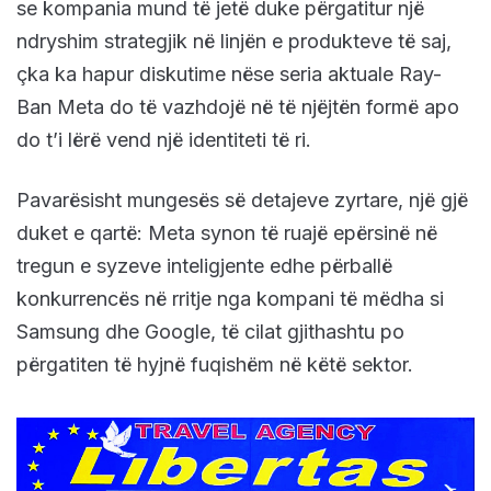
se kompania mund të jetë duke përgatitur një
ndryshim strategjik në linjën e produkteve të saj,
çka ka hapur diskutime nëse seria aktuale Ray-
Ban Meta do të vazhdojë në të njëjtën formë apo
do t’i lërë vend një identiteti të ri.
Pavarësisht mungesës së detajeve zyrtare, një gjë
duket e qartë: Meta synon të ruajë epërsinë në
tregun e syzeve inteligjente edhe përballë
konkurrencës në rritje nga kompani të mëdha si
Samsung dhe Google, të cilat gjithashtu po
përgatiten të hyjnë fuqishëm në këtë sektor.