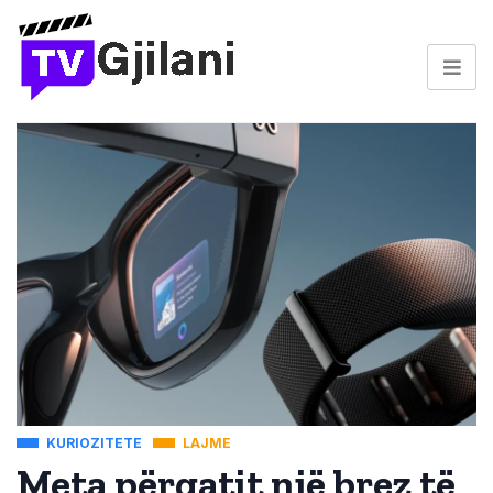
KURIOZITETE
LAJME
Meta përgatit një brez të