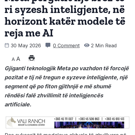
ri syzesh inteligjente, në
horizont katër modele të
reja me AI
30 May 2026
0 Comment
2 Min Read
A
A
Gjiganti teknologjik Meta po vazhdon të forcojë
pozitat e tij në tregun e syzeve inteligjente, një
segment që po fiton gjithnjë e më shumë
rëndësi falë zhvillimit të inteligjencës
artificiale.