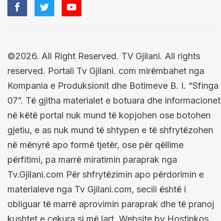
©2026. All Right Reserved. TV Gjilani. All rights
reserved. Portali Tv Gjilani. com mirëmbahet nga
Kompania e Produksionit dhe Botimeve B. I. “Sfinga
07”. Të gjitha materialet e botuara dhe informacionet
në këtë portal nuk mund të kopjohen ose botohen
gjetiu, e as nuk mund të shtypen e të shfrytëzohen
në mënyrë apo formë tjetër, ose për qëllime
përfitimi, pa marrë miratimin paraprak nga
Tv.Gjilani.com Për shfrytëzimin apo përdorimin e
materialeve nga Tv Gjilani.com, secili është i
obliguar të marrë aprovimin paraprak dhe të pranoj
kushtet e cekura si më lart. Website by Hostinkos.