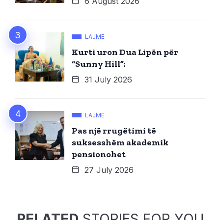
6 August 2026
LAJME
Kurti uron Dua Lipën për
“Sunny Hill”:
31 July 2026
LAJME
Pas një rrugëtimi të
suksesshëm akademik
pensionohet
27 July 2026
RELATED
STORIES FOR YOU