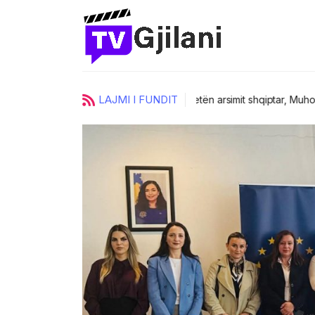
LAJMI I FUNDIT
ci
UKZ zgjedh katër prorektorë