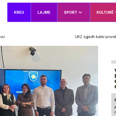
KREU
LAJME
SPORT
KULTURË
t e rinj – Këshilli Drejtues miraton edhe Planin e Veprimit Institucion