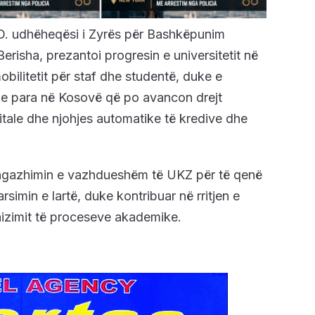
.D. udhëheqësi i Zyrës për Bashkëpunim
isha, prezantoi progresin e universitetit në
mobilitetit për staf dhe studentë, duke e
t e para në Kosovë që po avancon drejt
itale dhe njohjes automatike të kredive dhe
angazhimin e vazhdueshëm të UKZ për të qenë
rsimin e lartë, duke kontribuar në rritjen e
nizimit të proceseve akademike.