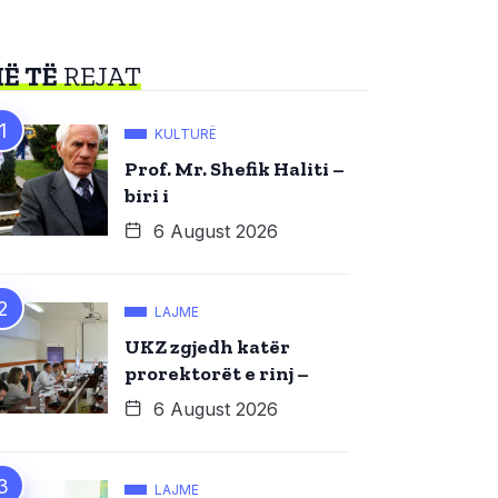
Ë TË
REJAT
KULTURË
Prof. Mr. Shefik Haliti –
biri i
6 August 2026
LAJME
UKZ zgjedh katër
prorektorët e rinj –
6 August 2026
LAJME