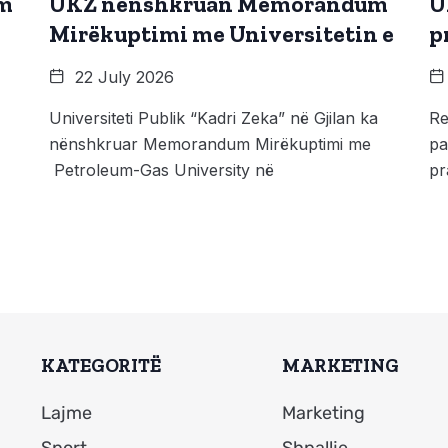
ëm
UKZ nënshkruan Memorandum
U
Mirëkuptimi me Universitetin e
p
22 July 2026
Universiteti Publik “Kadri Zeka” në Gjilan ka
Re
nënshkruar Memorandum Mirëkuptimi me
pa
Petroleum-Gas University në
pr
KATEGORITË
MARKETING
Lajme
Marketing
Sport
Shpallje