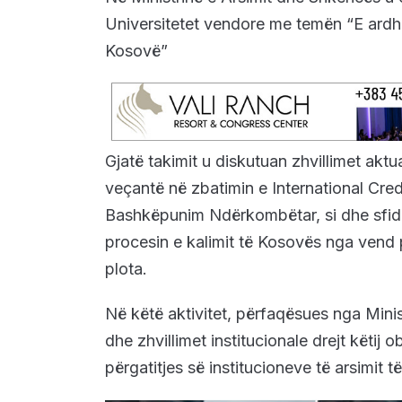
Universitetet vendore me temën “E ardh
Kosovë”
Gjatë takimit u diskutuan zhvillimet akt
veçantë në zbatimin e International Cred
Bashkëpunim Ndërkombëtar, si dhe sfida
procesin e kalimit të Kosovës nga vend 
plota.
Në këtë aktivitet, përfaqësues nga Mini
dhe zhvillimet institucionale drejt këtij 
përgatitjes së institucioneve të arsimit të