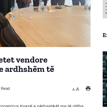
E
etet vendore
 e ardhshëm të
 Read
A
A
organizua tryezë e përbashkët me të gjitha