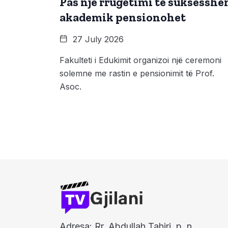
Pas një rrugëtimi të suksessh
akademik pensionohet
27 July 2026
Fakulteti i Edukimit organizoi një ceremoni
solemne me rastin e pensionimit të Prof.
Asoc.
Adresa: Rr. Abdullah Tahiri, p. n,