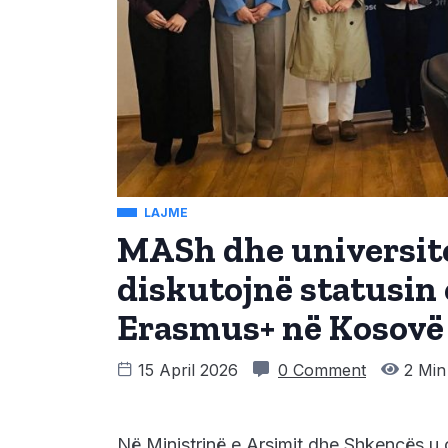
LAJME
MASh dhe universit
diskutojnë statusin
Erasmus+ në Kosovë
15 April 2026
0 Comment
2 Min
Në Ministrinë e Arsimit dhe Shkencës u 