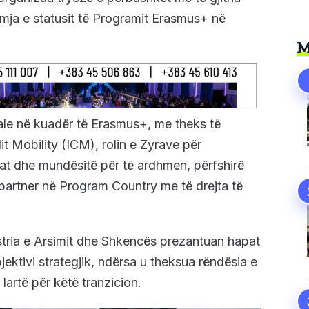
mja e statusit të Programit Erasmus+ në
M
uale në kuadër të Erasmus+, me theks të
it Mobility (ICM), rolin e Zyrave për
t dhe mundësitë për të ardhmen, përfshirë
partner në Program Country me të drejta të
stria e Arsimit dhe Shkencës prezantuan hapat
objektivi strategjik, ndërsa u theksua rëndësia e
 lartë për këtë tranzicion.