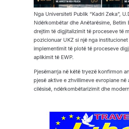
Nga Universiteti Publik “Kadri Zeka”, U
Ndërkombëtar dhe Anëtarësime, Betim Ber
drejtim të digjitalizimit të proceseve të 
pozicionuar UKZ si një nga institucione
implementimit të plotë të proceseve digj
aplikimit të EWP.
Pjesëmarrja në këtë tryezë konfirmon 
pjesë aktive e zhvillimeve evropiane në a
cilësisë, ndërkombëtarizimit dhe moder