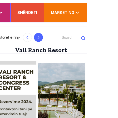
SHËNDETI
MARKETING
al
Kurti uron Dua Lipën për “Sunny Hill”: Ësh
Vali Ranch Resort