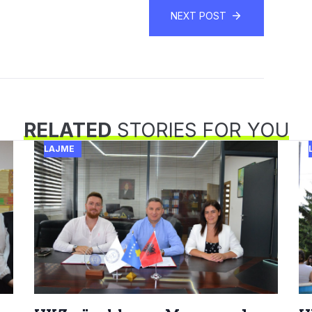
NEXT POST
RELATED
STORIES FOR YOU
LAJME