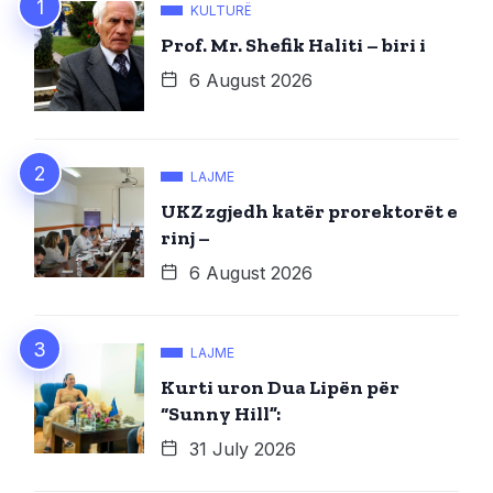
KULTURË
Prof. Mr. Shefik Haliti – biri i
6 August 2026
LAJME
UKZ zgjedh katër prorektorët e
rinj –
6 August 2026
LAJME
Kurti uron Dua Lipën për
“Sunny Hill”:
31 July 2026