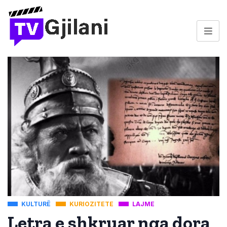
KULTURË
KURIOZITETE
LAJME
Letra e shkruar nga dora