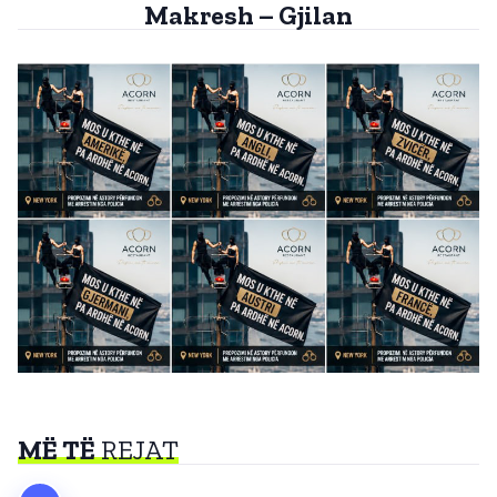
Makresh – Gjilan
MË TË
REJAT