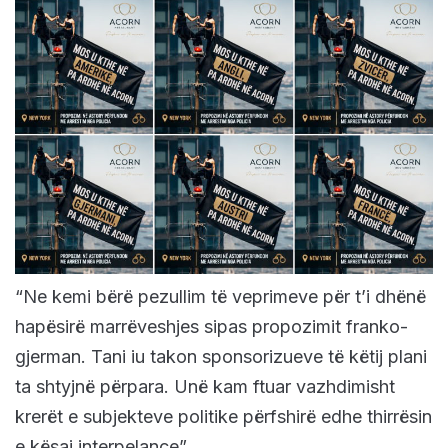
“Ne kemi bërë pezullim të veprimeve për t’i dhënë
hapësirë marrëveshjes sipas propozimit franko-
gjerman. Tani iu takon sponsorizueve të këtij plani
ta shtyjnë përpara. Unë kam ftuar vazhdimisht
krerët e subjekteve politike përfshirë edhe thirrësin
e kësaj interpelance”