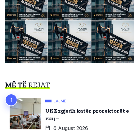
MË TË
REJAT
LAJME
UKZ zgjedh katër prorektorët e
rinj –
6 August 2026