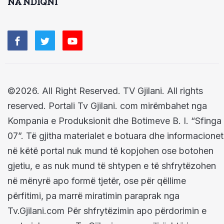
NA NDIQNI
©2026. All Right Reserved. TV Gjilani. All rights
reserved. Portali Tv Gjilani. com mirëmbahet nga
Kompania e Produksionit dhe Botimeve B. I. “Sfinga
07”. Të gjitha materialet e botuara dhe informacionet
në këtë portal nuk mund të kopjohen ose botohen
gjetiu, e as nuk mund të shtypen e të shfrytëzohen
në mënyrë apo formë tjetër, ose për qëllime
përfitimi, pa marrë miratimin paraprak nga
Tv.Gjilani.com Për shfrytëzimin apo përdorimin e