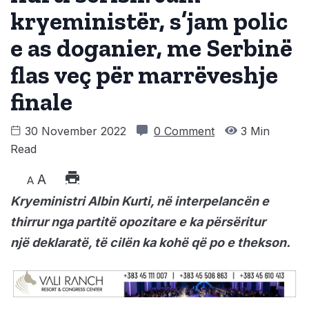
kryeministër, s’jam polic
e as doganier, me Serbinë
flas veç për marrëveshje
finale
30 November 2022
0 Comment
3 Min
Read
A
A
Kryeministri Albin Kurti, në interpelancën e
thirrur nga partitë opozitare e ka përsëritur
një deklaratë, të cilën ka kohë që po e thekson.