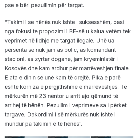
pse e bëri pezullimin për targat.
“Takimi i së hënës nuk ishte i suksesshëm, pasi
nga fokusi te propozimi i BE-së u kalua vetëm tek
veprimet në lidhje me targat ilegale. Unë ua
përsërita se nuk jam as polic, as komandant
stacioni, as zyrtar dogane, jam kryeministër i
Kosovës dhe kam ardhur për marrëveshjen finale.
E ata e dinin se unë kam të drejtë. Pika e parë
është korniza e përgjithshme e marrëveshjes. Të
mërkurën më 23 nëntor u arrit ajo qëmund të
arrihej të hënën. Pezullim i veprimeve sa i përket
targave. Dakordimi i së mërkurës nuk ishte i
mundur pa takimin e të hënës”.