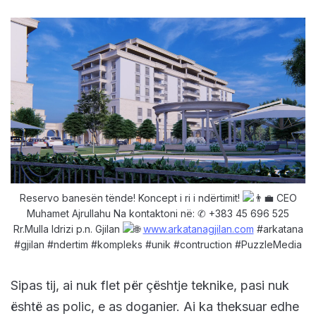
Reservo banesën tënde! Koncept i ri i ndërtimit!
CEO
Muhamet Ajrullahu Na kontaktoni në: ✆ +383 45 696 525
Rr.Mulla Idrizi p.n. Gjilan
www.arkatanagjilan.com
#arkatana
#gjilan #ndertim #kompleks #unik #contruction #PuzzleMedia
Sipas tij, ai nuk flet për çështje teknike, pasi nuk
është as polic, e as doganier. Ai ka theksuar edhe