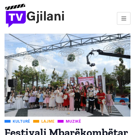
KULTURË
LAJME
MUZIKË
Festivali Mbarëkombëtar