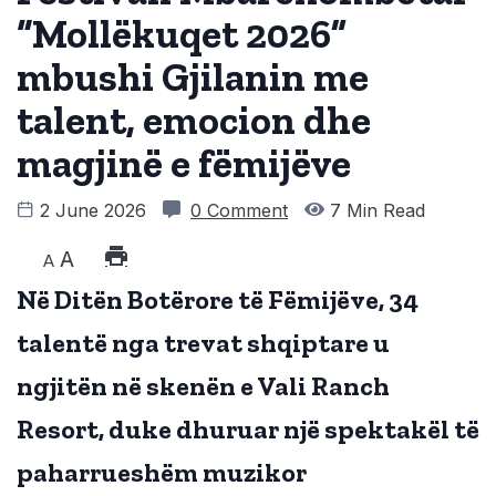
“Mollëkuqet 2026”
mbushi Gjilanin me
talent, emocion dhe
magjinë e fëmijëve
2 June 2026
0 Comment
7 Min Read
A
A
Në Ditën Botërore të Fëmijëve, 34
talentë nga trevat shqiptare u
ngjitën në skenën e Vali Ranch
Resort, duke dhuruar një spektakël të
paharrueshëm muzikor