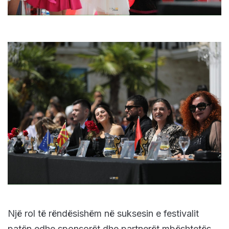
Një rol të rëndësishëm në suksesin e festivalit
patën edhe sponsorët dhe partnerët mbështetës,