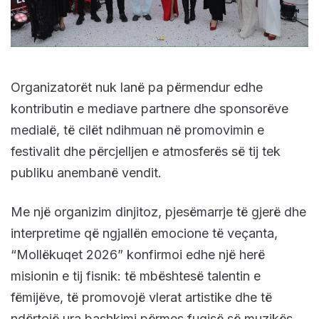
Organizatorët nuk lanë pa përmendur edhe
kontributin e mediave partnere dhe sponsorëve
medialë, të cilët ndihmuan në promovimin e
festivalit dhe përcjelljen e atmosferës së tij tek
publiku anembanë vendit.
Me një organizim dinjitoz, pjesëmarrje të gjerë dhe
interpretime që ngjallën emocione të veçanta,
“Mollëkuqet 2026” konfirmoi edhe një herë
misionin e tij fisnik: të mbështesë talentin e
fëmijëve, të promovojë vlerat artistike dhe të
ndërtojë ura bashkimi përmes fuqisë së muzikës.