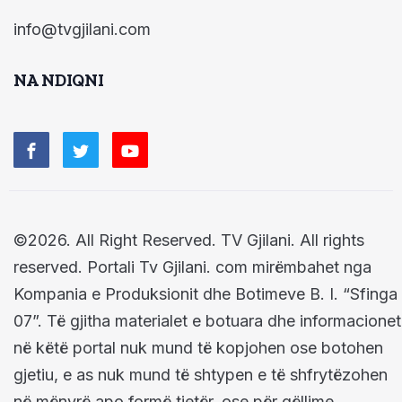
info@tvgjilani.com
NA NDIQNI
©2026. All Right Reserved. TV Gjilani. All rights
reserved. Portali Tv Gjilani. com mirëmbahet nga
Kompania e Produksionit dhe Botimeve B. I. “Sfinga
07”. Të gjitha materialet e botuara dhe informacionet
në këtë portal nuk mund të kopjohen ose botohen
gjetiu, e as nuk mund të shtypen e të shfrytëzohen
në mënyrë apo formë tjetër, ose për qëllime