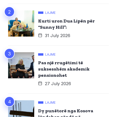
LAJME
Kurti uron Dua Lipën për
“Sunny Hill”:
31 July 2026
LAJME
Pas një rrugëtimi të
suksesshëm akademik
pensionohet
27 July 2026
LAJME
Dy punëtorë nga Kosova
lëndohen rëndë në