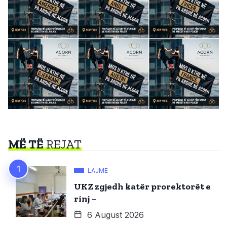
MË TË
REJAT
LAJME
UKZ zgjedh katër prorektorët e
rinj –
6 August 2026