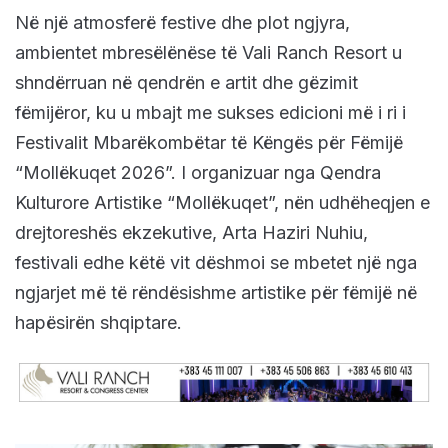
Në një atmosferë festive dhe plot ngjyra,
ambientet mbresëlënëse të Vali Ranch Resort u
shndërruan në qendrën e artit dhe gëzimit
fëmijëror, ku u mbajt me sukses edicioni më i ri i
Festivalit Mbarëkombëtar të Këngës për Fëmijë
“Mollëkuqet 2026”. I organizuar nga Qendra
Kulturore Artistike “Mollëkuqet”, nën udhëheqjen e
drejtoreshës ekzekutive, Arta Haziri Nuhiu,
festivali edhe këtë vit dëshmoi se mbetet një nga
ngjarjet më të rëndësishme artistike për fëmijë në
hapësirën shqiptare.