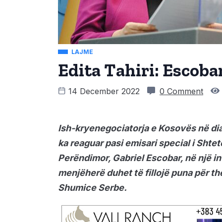
LAJME
Edita Tahiri: Escoba
14 December 2022
0 Comment
Ish-kryenegociatorja e Kosovës në dia
ka reaguar pasi emisari special i Shte
Perëndimor, Gabriel Escobar, në një in
menjëherë duhet të fillojë puna për 
Shumice Serbe.