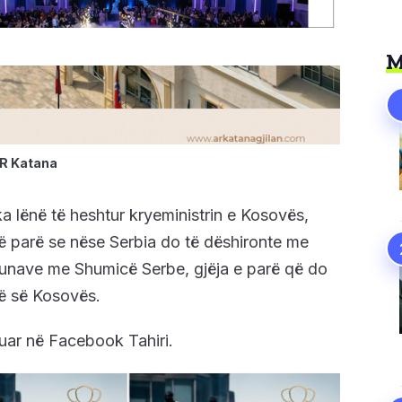
M
R Katana
ka lënë të heshtur kryeministrin e Kosovës,
 më parë se nëse Serbia do të dëshironte me
omunave me Shumicë Serbe, gjëja e parë që do
së së Kosovës.
ruar në Facebook Tahiri.