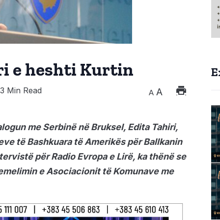
ri e heshti Kurtin
E
3 Min Read
A
A
logun me Serbinë në Bruksel, Edita Tahiri,
teve të Bashkuara të Amerikës për Ballkanin
tervistë për Radio Evropa e Lirë, ka thënë se
themelimin e Asociacionit të Komunave me