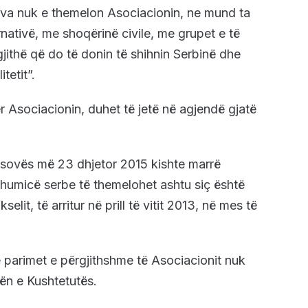
va nuk e themelon Asociacionin, ne mund ta
rnativë, me shoqërinë civile, me grupet e të
gjithë që do të donin të shihnin Serbinë dhe
tetit”.
ër Asociacionin, duhet të jetë në agjendë gjatë
sovës më 23 dhjetor 2015 kishte marrë
umicë serbe të themelohet ashtu siç është
it, të arritur në prill të vitit 2013, në mes të
e parimet e përgjithshme të Asociacionit nuk
ën e Kushtetutës.