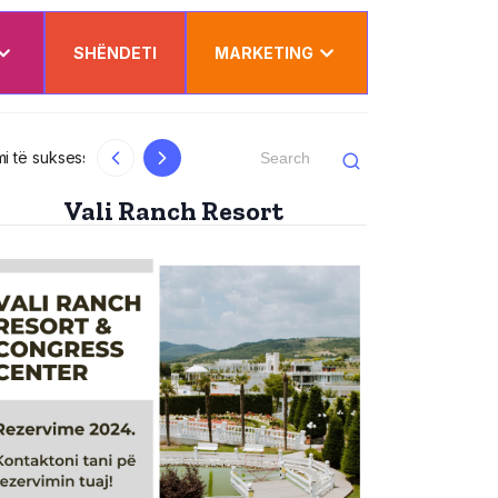
SHËNDETI
MARKETING
Dy punëtorë nga Kosova lëndohen rëndë në
Vali Ranch Resort