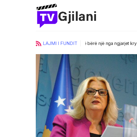
LAJMI I FUNDIT
urore të
Pas një rrugëtimi të suks