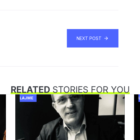
NEXT POST
RELATED
STORIES FOR YOU
LAJME