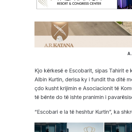
A.
Kjo kërkesë e Escobarit, sipas Tahirit e 
Albin Kurtin, derisa ky i fundit tha ditë
çdo kusht krijimin e Asociacionit të K
të bënte do të ishte pranimin i pavarësi
“Escobari e la të heshtur Kurtin”, ka shk