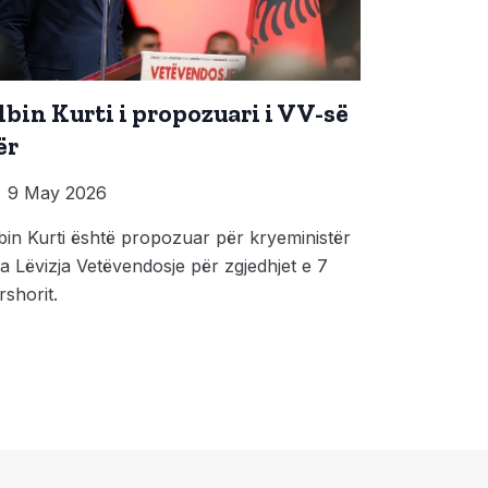
lbin Kurti i propozuari i VV-së
ër
9 May 2026
bin Kurti është propozuar për kryeministër
a Lëvizja Vetëvendosje për zgjedhjet e 7
rshorit.