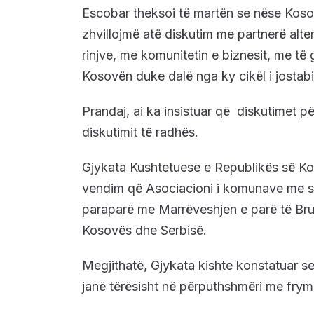
Escobar theksoi të martën se nëse Koso
zhvillojmë atë diskutim me partnerë alte
rinjve, me komunitetin e biznesit, me të 
Kosovën duke dalë nga ky cikël i jostabili
Prandaj, ai ka insistuar që diskutimet p
diskutimit të radhës.
Gjykata Kushtetuese e Republikës së Ko
vendim që Asociacioni i komunave me sh
paraparë me Marrëveshjen e parë të Bruksel
Kosovës dhe Serbisë.
Megjithatë, Gjykata kishte konstatuar s
janë tërësisht në përputhshmëri me frym