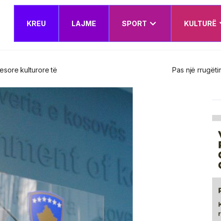
KREU
LAJME
SPORT
KULTURË
esshëm akademik pensionohet Prof. Asoc. Dr. Nerxhivane Krasniqi