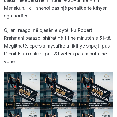
kaluar në epërsi në minutën e 23-të me Altin
Merlakun, i cili shënoi pas një penalltie të kthyer
nga portieri.
Gjilani reagoi në pjesën e dytë, ku Robert
Rrahmani barazoi shifrat në 1:1 në minutën e 51-të.
Megjithatë, epërsia mysafire u rikthye shpejt, pasi
Dienit Isufi realizoi për 2:1 vetëm pak minuta më
vonë.