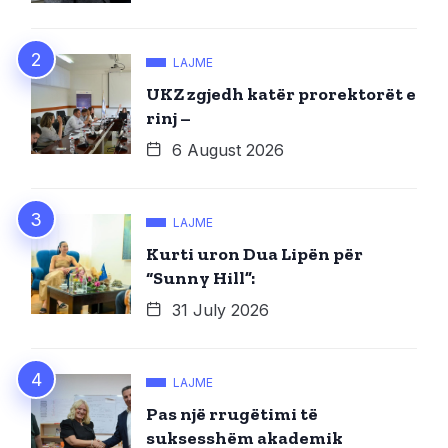
LAJME
UKZ zgjedh katër prorektorët e
rinj –
6 August 2026
LAJME
Kurti uron Dua Lipën për
“Sunny Hill”:
31 July 2026
LAJME
Pas një rrugëtimi të
suksesshëm akademik