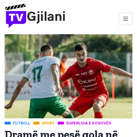
FUTBOLL
SPORT
SUPERLIGA E KOSOVËS
Dramë me pesë gola në