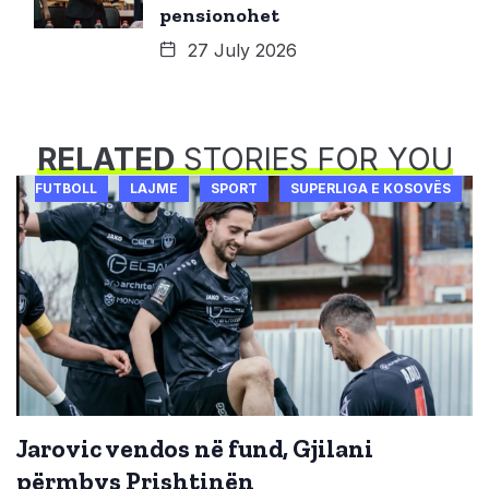
pensionohet
27 July 2026
RELATED
STORIES FOR YOU
FUTBOLL
LAJME
SPORT
SUPERLIGA E KOSOVËS
Jarovic vendos në fund, Gjilani
përmbys Prishtinën