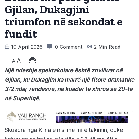
Gjilan, Dukagjini
triumfon në sekondat e
fundit
19 April 2026
0 Comment
2 Min Read
A
A
Një ndeshje spektakolare është zhvilluar në
Gjilan, ku Dukagjini ka marrë një fitore dramatike
3:2 ndaj vendasve, në kuadër të xhiros së 29-të
në Superligë.
Skuadra nga Klina e nisi më mirë takimin, duke