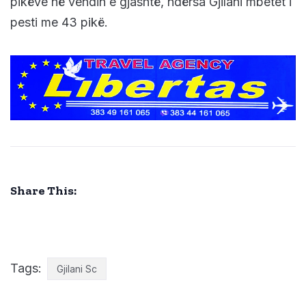
pikëve në vendin e gjashtë, ndërsa Gjilani mbetet i
pesti me 43 pikë.
Share This:
Tags:
Gjilani Sc