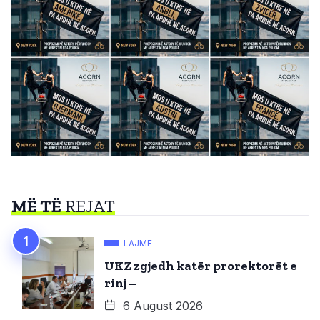
MË TË
REJAT
LAJME
UKZ zgjedh katër prorektorët e
rinj –
6 August 2026