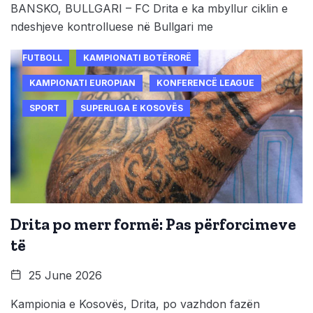
BANSKO, BULLGARI – FC Drita e ka mbyllur ciklin e
ndeshjeve kontrolluese në Bullgari me
FUTBOLL
KAMPIONATI BOTËRORË
KAMPIONATI EUROPIAN
KONFERENCË LEAGUE
SPORT
SUPERLIGA E KOSOVËS
Drita po merr formë: Pas përforcimeve
të
25 June 2026
Kampionia e Kosovës, Drita, po vazhdon fazën