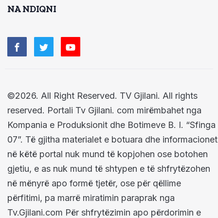
NA NDIQNI
©2026. All Right Reserved. TV Gjilani. All rights
reserved. Portali Tv Gjilani. com mirëmbahet nga
Kompania e Produksionit dhe Botimeve B. I. “Sfinga
07”. Të gjitha materialet e botuara dhe informacionet
në këtë portal nuk mund të kopjohen ose botohen
gjetiu, e as nuk mund të shtypen e të shfrytëzohen
në mënyrë apo formë tjetër, ose për qëllime
përfitimi, pa marrë miratimin paraprak nga
Tv.Gjilani.com Për shfrytëzimin apo përdorimin e