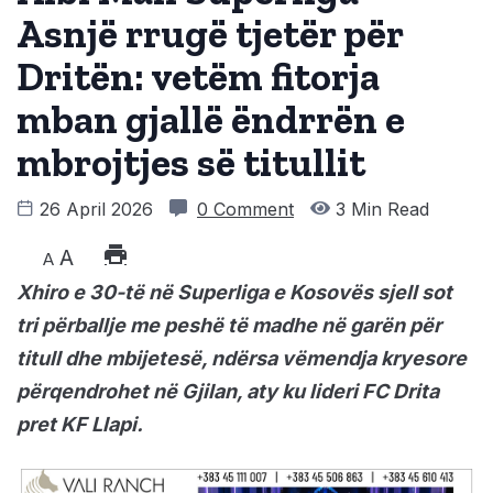
Asnjë rrugë tjetër për
Dritën: vetëm fitorja
mban gjallë ëndrrën e
mbrojtjes së titullit
26 April 2026
0 Comment
3 Min Read
A
A
Xhiro e 30-të në Superliga e Kosovës sjell sot
tri përballje me peshë të madhe në garën për
titull dhe mbijetesë, ndërsa vëmendja kryesore
përqendrohet në Gjilan, aty ku lideri FC Drita
pret KF Llapi.