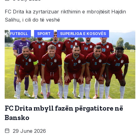
FC Drita ka zyrtarizuar rikthimin e mbrojtësit Hajdin
Salihu, i cili do të veshë
FUTBOLL
SPORT
SUPERLIGA E KOSOVËS
FC Drita mbyll fazën përgatitore në
Bansko
29 June 2026