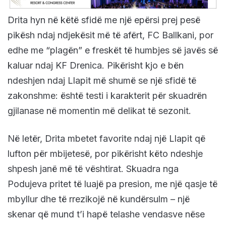
Drita hyn në këtë sfidë me një epërsi prej pesë
pikësh ndaj ndjekësit më të afërt, FC Ballkani, por
edhe me “plagën” e freskët të humbjes së javës së
kaluar ndaj KF Drenica. Pikërisht kjo e bën
ndeshjen ndaj Llapit më shumë se një sfidë të
zakonshme: është testi i karakterit për skuadrën
gjilanase në momentin më delikat të sezonit.
Në letër, Drita mbetet favorite ndaj një Llapit që
lufton për mbijetesë, por pikërisht këto ndeshje
shpesh janë më të vështirat. Skuadra nga
Podujeva pritet të luajë pa presion, me një qasje të
mbyllur dhe të rrezikojë në kundërsulm – një
skenar që mund t’i hapë telashe vendasve nëse