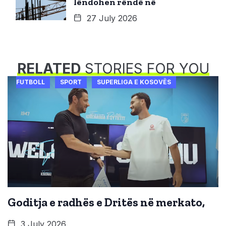
lëndohen rëndë në
27 July 2026
RELATED
STORIES FOR YOU
FUTBOLL
SPORT
SUPERLIGA E KOSOVËS
Goditja e radhës e Dritës në merkato,
3 July 2026