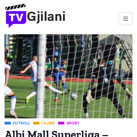
FUTBOLL
LAJME
SPORT
Albi Mall Superliga –