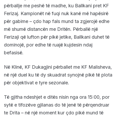
përballje me peshë të madhe, ku Ballkani pret KF
Ferizaj. Kampionët në fuqi nuk kanë më hapësirë
për gabime – çdo hap fals mund ta zgjerojë edhe
më shumë distancën me Dritën. Përballë një
Ferizaji që lufton për pikë jetike, Ballkani duhet të
dominojë, por edhe të ruajë kujdesin ndaj
befasisë.
Në Klinë, KF Dukagjini përballet me KF Malisheva,
në një duel ku të dy skuadrat synojnë pikë të plota
për objektivat e tyre sezonale.
Të gjitha ndeshjet e ditës nisin nga ora 15:00, por
sytë e tifozëve gjilanas do të jenë të përqendruar
te Drita – në një moment kur çdo pikë mund të