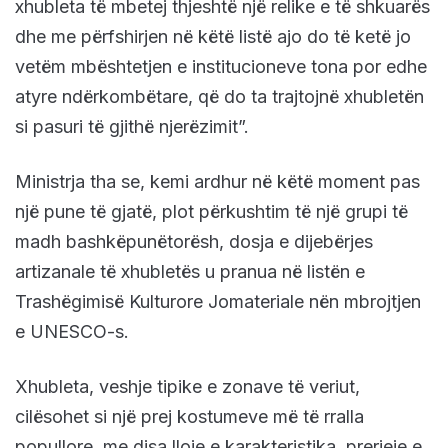
xhubleta të mbetej thjeshtë një relike e të shkuarës
dhe me përfshirjen në këtë listë ajo do të ketë jo
vetëm mbështetjen e institucioneve tona por edhe
atyre ndërkombëtare, që do ta trajtojnë xhubletën
si pasuri të gjithë njerëzimit”.
Ministrja tha se, kemi ardhur në këtë moment pas
një pune të gjatë, plot përkushtim të një grupi të
madh bashkëpunëtorësh, dosja e dijebërjes
artizanale të xhubletës u pranua në listën e
Trashëgimisë Kulturore Jomateriale nën mbrojtjen
e UNESCO-s.
Xhubleta, veshje tipike e zonave të veriut,
cilësohet si një prej kostumeve më të rralla
popullore, me disa lloje e karakteristika, prerjeje e