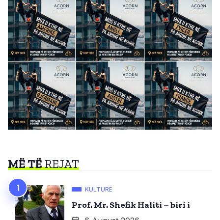
MË TË
REJAT
KULTURË
Prof. Mr. Shefik Haliti – biri i