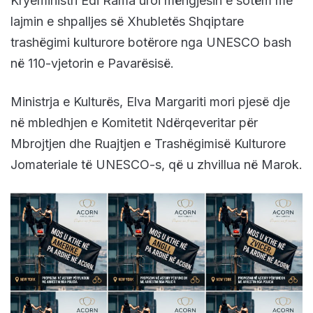
Kryeministri Edi Rama uroi mëngjesin e sotëm me
lajmin e shpalljes së Xhubletës Shqiptare
trashëgimi kulturore botërore nga UNESCO bash
në 110-vjetorin e Pavarësisë.
Ministrja e Kulturës, Elva Margariti mori pjesë dje
në mbledhjen e Komitetit Ndërqeveritar për
Mbrojtjen dhe Ruajtjen e Trashëgimisë Kulturore
Jomateriale të UNESCO-s, që u zhvillua në Marok.