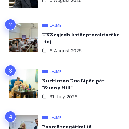
6 August 2026
LAJME
UKZ zgjedh katër prorektorët e
rinj –
6 August 2026
LAJME
Kurti uron Dua Lipën për
“Sunny Hill”:
31 July 2026
LAJME
Pas një rrugëtimi të