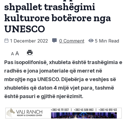
shpallet trashëgimi
kulturore botërore nga
UNESCO
1 December 2022
0 Comment
5 Min Read
A
A
Pas isopolifonisë, xhubleta është trashëgimia e
radhës e jona jomateriale që merret në
mbrojtje nga UNESCO. Dijebërja e veshjes së
xhubletës që daton 4 mijë vjet para, tashmë
është pasuri e gjithë njerëzimit.