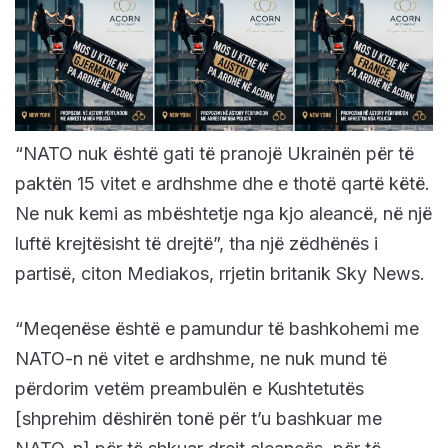
“NATO nuk është gati të pranojë Ukrainën për të
paktën 15 vitet e ardhshme dhe e thotë qartë këtë.
Ne nuk kemi as mbështetje nga kjo aleancë, në një
luftë krejtësisht të drejtë”, tha një zëdhënës i
partisë, citon Mediakos, rrjetin britanik Sky News.
“Meqenëse është e pamundur të bashkohemi me
NATO-n në vitet e ardhshme, ne nuk mund të
përdorim vetëm preambulën e Kushtetutës
[shprehim dëshirën tonë për t’u bashkuar me