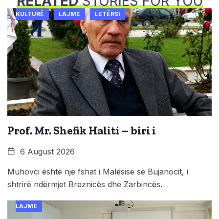
RELATED
STORIES FOR YOU
KULTURË
LAJME
LETËRSI
Prof. Mr. Shefik Haliti – biri i
6 August 2026
Muhovci është një fshat i Malësisë së Bujanocit, i
shtrirë ndërmjet Breznicës dhe Zarbincës.
LAJME