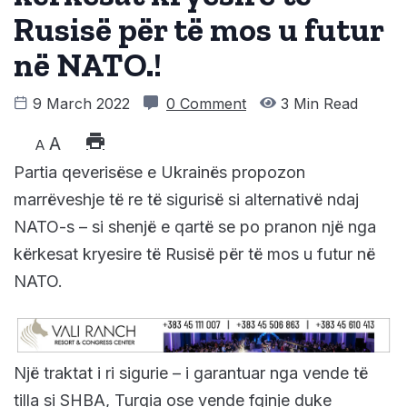
Rusisë për të mos u futur
në NATO.!
9 March 2022
0 Comment
3 Min Read
A
A
Partia qeverisëse e Ukrainës propozon
marrëveshje të re të sigurisë si alternativë ndaj
NATO-s – si shenjë e qartë se po pranon një nga
kërkesat kryesire të Rusisë për të mos u futur në
NATO.
Një traktat i ri sigurie – i garantuar nga vende të
tilla si SHBA, Turqia ose vende fqinje duke