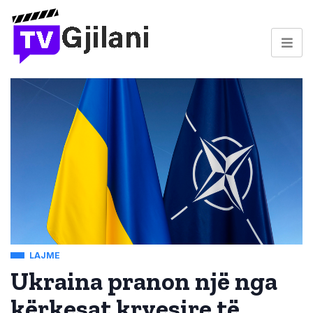
LAJME
Ukraina pranon një nga
kërkesat kryesire të