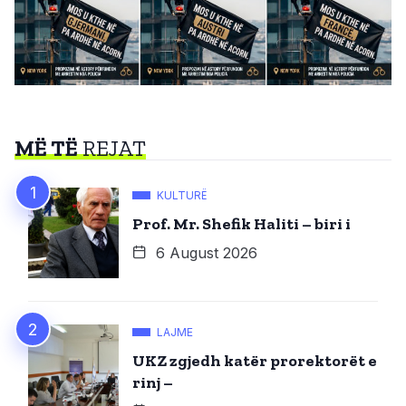
MË TË
REJAT
KULTURË
Prof. Mr. Shefik Haliti – biri i
6 August 2026
LAJME
UKZ zgjedh katër prorektorët e
rinj –