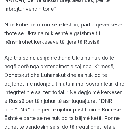
NATO-n] për të shkuar drejt aleancës, për të
mbrojtur vendin tonë”.
Ndërkohë që ofron këtë lëshim, partia qeverisëse
thotë se Ukraina nuk është e gatshme t’i
nënshtrohet kërkesave të tjera të Rusisë.
Ajo tha se në asnjë rrethanë Ukraina nuk do të
heqë dorë nga pretendimet e saj ndaj Krimesë,
Donetskut dhe Luhanskut dhe as nuk do të
pajtohet me ndonjë ultimatum mbi sovranitetin dhe
integritetin e saj territorial. “Ne dëgjojmë kërkesën
e Rusisë për të njohur të ashtuquajturat “DNR”
dhe “LNR” dhe për të njohur pushtimin e Krimesë.
Është e qartë se ne nuk do ta bëjmë këtë. Por ne
duhet të vendosim se si do të rregullohet jeta e