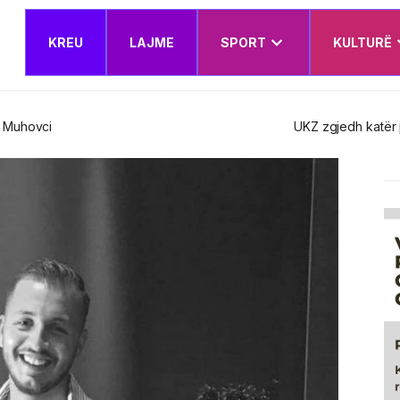
KREU
LAJME
SPORT
KULTURË
t e rinj – Këshilli Drejtues miraton edhe Planin e Veprimit Institucion