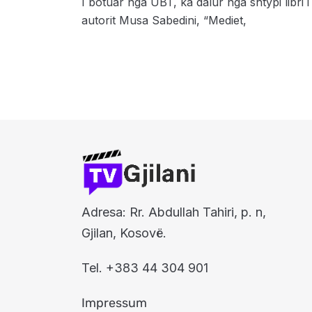
I botuar nga UBT, ka dalur nga shtypi libri i
autorit Musa Sabedini, “Mediet,
Adresa: Rr. Abdullah Tahiri, p. n,
Gjilan, Kosovë.
Tel. +383 44 304 901
Impressum