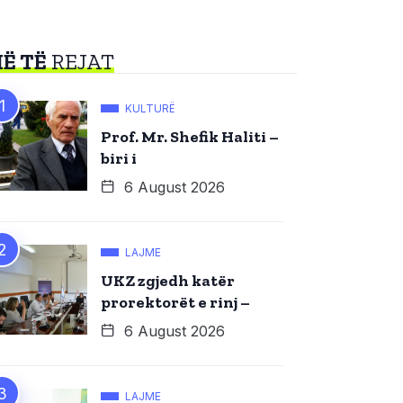
Ë TË
REJAT
KULTURË
Prof. Mr. Shefik Haliti –
biri i
6 August 2026
LAJME
UKZ zgjedh katër
prorektorët e rinj –
6 August 2026
LAJME