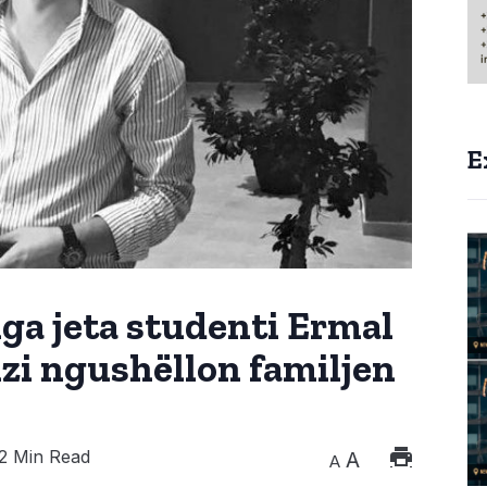
E
ga jeta studenti Ermal
izi ngushëllon familjen
2 Min Read
A
A