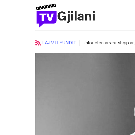
LAJMI I FUNDIT
ci
UKZ zgjedh katër prorektorë