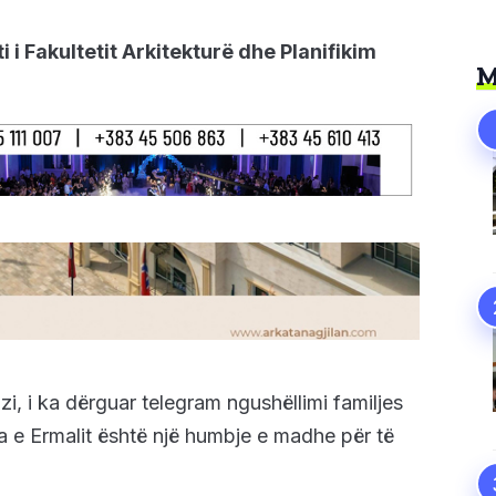
 i Fakultetit Arkitekturë dhe Planifikim
M
zi, i ka dërguar telegram ngushëllimi familjes
ja e Ermalit është një humbje e madhe për të