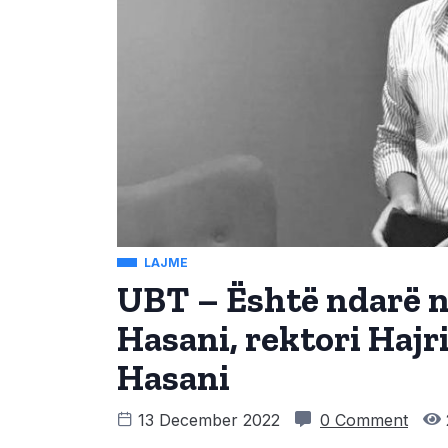
LAJME
UBT – Është ndarë n
Hasani, rektori Hajr
Hasani
13 December 2022
0 Comment