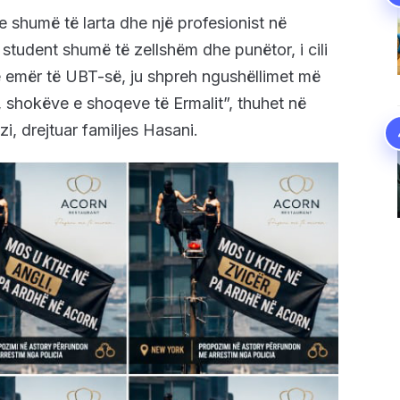
 shumë të larta dhe një profesionist në
student shumë të zellshëm dhe punëtor, i cili
 Në emër të UBT-së, ju shpreh ngushëllimet më
, shokëve e shoqeve të Ermalit”, thuhet në
zi, drejtuar familjes Hasani.