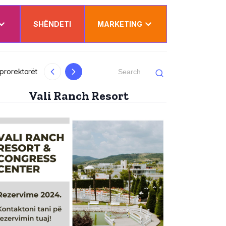
SHËNDETI
MARKETING
al
Kurti uron Dua Lipën për “Sunny Hill”: Ësh
Vali Ranch Resort