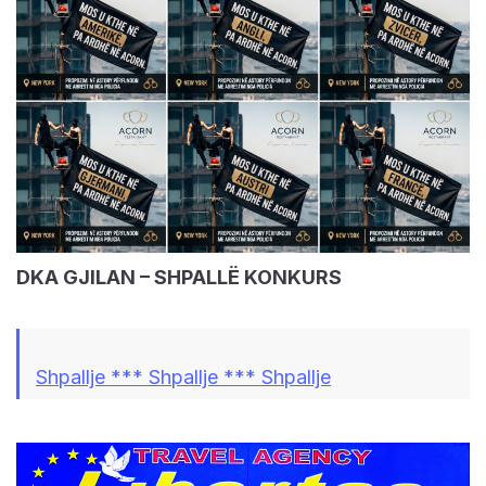
DKA GJILAN – SHPALLË KONKURS
Shpallje *** Shpallje *** Shpallje