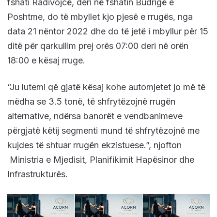
fshati Radivojcë, deri në fshatin Budrigë e
Poshtme, do të mbyllet kjo pjesë e rrugës, nga
data 21 nëntor 2022 dhe do të jetë i mbyllur për 15
ditë për qarkullim prej orës 07:00 deri në orën
18:00 e kësaj rruge.
“Ju lutemi që gjatë kësaj kohe automjetet jo më të
mëdha se 3.5 tonë, të shfrytëzojnë rrugën
alternative, ndërsa banorët e vendbanimeve
përgjatë këtij segmenti mund të shfrytëzojnë me
kujdes të shtuar rrugën ekzistuese.”, njofton
Ministria e Mjedisit, Planifikimit Hapësinor dhe
Infrastrukturës.