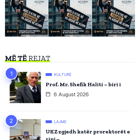
MË TË
REJAT
KULTURË
Prof. Mr. Shefik Haliti – biri i
6 August 2026
LAJME
UKZ zgjedh katër prorektorët e
rinj –