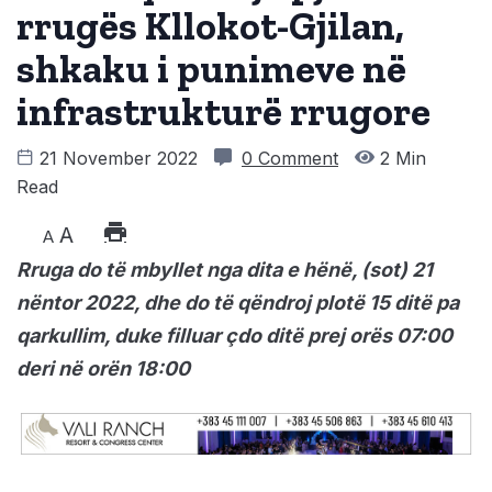
rrugës Kllokot-Gjilan,
shkaku i punimeve në
infrastrukturë rrugore
21 November 2022
0 Comment
2 Min
Read
A
A
Rruga do të mbyllet nga dita e hënë, (sot) 21
nëntor 2022, dhe do të qëndroj plotë 15 ditë pa
qarkullim, duke filluar çdo ditë prej orës 07:00
deri në orën 18:00