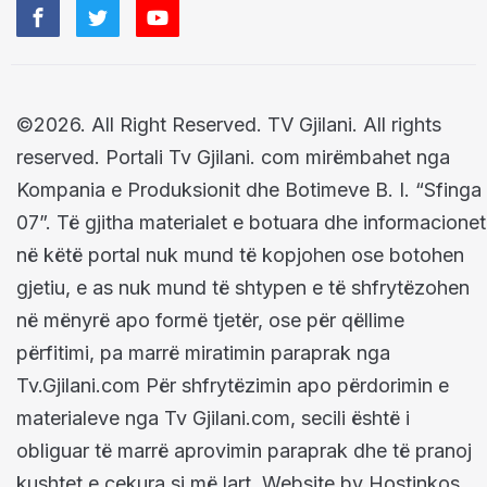
©2026. All Right Reserved. TV Gjilani. All rights
reserved. Portali Tv Gjilani. com mirëmbahet nga
Kompania e Produksionit dhe Botimeve B. I. “Sfinga
07”. Të gjitha materialet e botuara dhe informacionet
në këtë portal nuk mund të kopjohen ose botohen
gjetiu, e as nuk mund të shtypen e të shfrytëzohen
në mënyrë apo formë tjetër, ose për qëllime
përfitimi, pa marrë miratimin paraprak nga
Tv.Gjilani.com Për shfrytëzimin apo përdorimin e
materialeve nga Tv Gjilani.com, secili është i
obliguar të marrë aprovimin paraprak dhe të pranoj
kushtet e cekura si më lart. Website by Hostinkos.