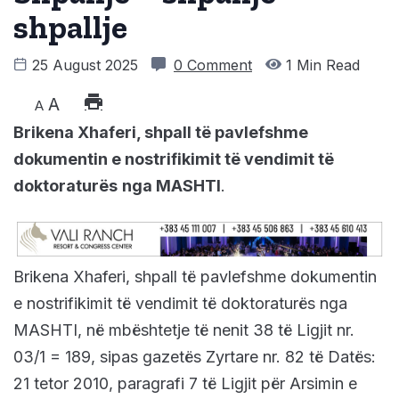
shpallje
25 August 2025
0 Comment
1 Min Read
A
A
Brikena Xhaferi, shpall të pavlefshme
dokumentin e nostrifikimit të vendimit të
doktoraturës
nga MASHTI
.
Brikena Xhaferi, shpall të pavlefshme dokumentin
e nostrifikimit të vendimit të doktoraturës nga
MASHTI, në mbështetje të nenit 38 të Ligjit nr.
03/1 = 189, sipas gazetës Zyrtare nr. 82 të Datës:
21 tetor 2010, paragrafi 7 të Ligjit për Arsimin e