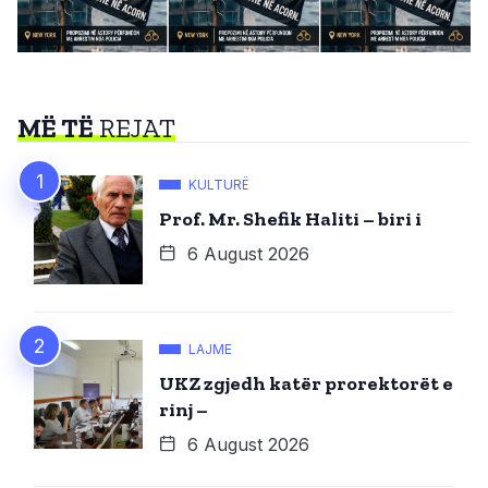
MË TË
REJAT
KULTURË
Prof. Mr. Shefik Haliti – biri i
6 August 2026
LAJME
UKZ zgjedh katër prorektorët e
rinj –
6 August 2026