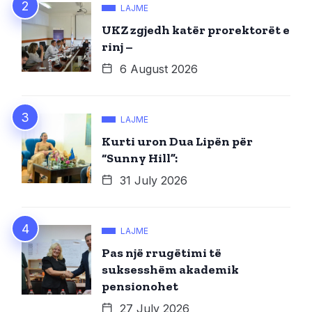
LAJME
UKZ zgjedh katër prorektorët e
rinj –
6 August 2026
LAJME
Kurti uron Dua Lipën për
“Sunny Hill”:
31 July 2026
LAJME
Pas një rrugëtimi të
suksesshëm akademik
pensionohet
27 July 2026