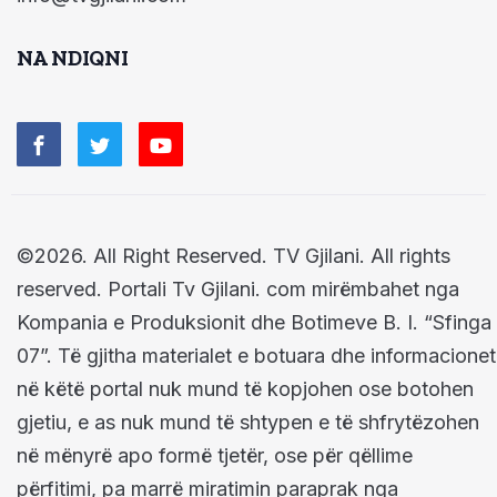
NA NDIQNI
©2026. All Right Reserved. TV Gjilani. All rights
reserved. Portali Tv Gjilani. com mirëmbahet nga
Kompania e Produksionit dhe Botimeve B. I. “Sfinga
07”. Të gjitha materialet e botuara dhe informacionet
në këtë portal nuk mund të kopjohen ose botohen
gjetiu, e as nuk mund të shtypen e të shfrytëzohen
në mënyrë apo formë tjetër, ose për qëllime
përfitimi, pa marrë miratimin paraprak nga