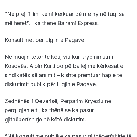
“Ne prej fillimi kemi kërkuar që me hy në fuqi sa
më herët”, i ka thënë Bajrami Express.
Konsultimet për Ligjin e Pagave
Në muajin tetor të këtij viti kur kryeministri i
Kosovës, Albin Kurti po përballej me kërkesat e
sindikatës së arsimit – kishte premtuar hapje të
diskutimit publik për Ligjin e Pagave.
Zëdhënësi i Qeverisë, Përparim Kryeziu në
përgjigjen e ti, ka thënë se ka pasur
gjithëpërfshirje në këtë diskutim.
“Në konsultime publike ka pasur gjithëpërfshirje të