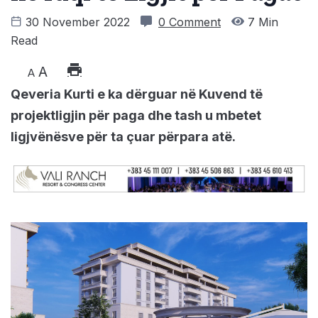
30 November 2022
0 Comment
7 Min
Read
A
A
Qeveria Kurti e ka dërguar në Kuvend të
projektligjin për paga dhe tash u mbetet
ligjvënësve për ta çuar përpara atë.