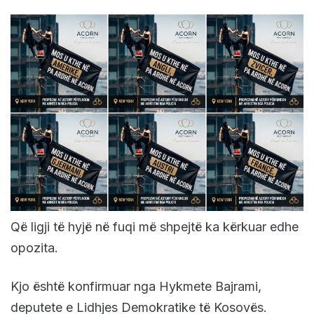
Që ligji të hyjë në fuqi më shpejtë ka kërkuar edhe
opozita.
Kjo është konfirmuar nga Hykmete Bajrami,
deputete e Lidhjes Demokratike të Kosovës.