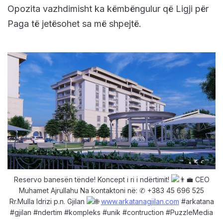
Opozita vazhdimisht ka këmbëngulur që Ligji për
Paga të jetësohet sa më shpejtë.
Reservo banesën tënde! Koncept i ri i ndërtimit!
CEO
Muhamet Ajrullahu Na kontaktoni në: ✆ +383 45 696 525
Rr.Mulla Idrizi p.n. Gjilan
www.arkatanagjilan.com
#arkatana
#gjilan #ndertim #kompleks #unik #contruction #PuzzleMedia