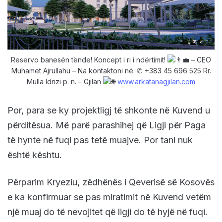
Reservo banesën tënde! Koncept i ri i ndërtimit!
– CEO
Muhamet Ajrullahu – Na kontaktoni në: ✆ +383 45 696 525 Rr.
Mulla Idrizi p. n. – Gjilan
www.arkatanagjilan.com
Por, para se ky projektligj të shkonte në Kuvend u
përditësua. Më parë parashihej që Ligji për Paga
të hynte në fuqi pas tetë muajve. Por tani nuk
është kështu.
Përparim Kryeziu, zëdhënës i Qeverisë së Kosovës
e ka konfirmuar se pas miratimit në Kuvend vetëm
një muaj do të nevojitet që ligji do të hyjë në fuqi.