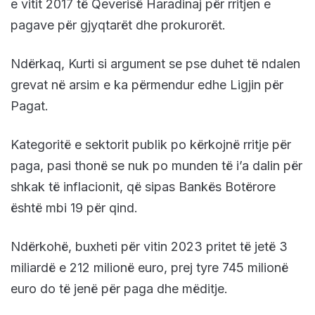
e vitit 2017 të Qeverisë Haradinaj për rritjen e
pagave për gjyqtarët dhe prokurorët.
Ndërkaq, Kurti si argument se pse duhet të ndalen
grevat në arsim e ka përmendur edhe Ligjin për
Pagat.
Kategoritë e sektorit publik po kërkojnë rritje për
paga, pasi thonë se nuk po munden të i’a dalin për
shkak të inflacionit, që sipas Bankës Botërore
është mbi 19 për qind.
Ndërkohë, buxheti për vitin 2023 pritet të jetë 3
miliardë e 212 milionë euro, prej tyre 745 milionë
euro do të jenë për paga dhe mëditje.