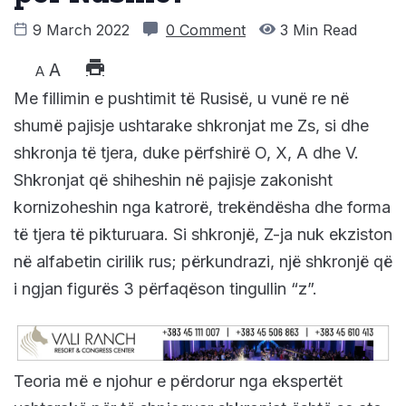
9 March 2022
0 Comment
3 Min Read
A
A
Me fillimin e pushtimit të Rusisë, u vunë re në
shumë pajisje ushtarake shkronjat me Zs, si dhe
shkronja të tjera, duke përfshirë O, X, A dhe V.
Shkronjat që shiheshin në pajisje zakonisht
kornizoheshin nga katrorë, trekëndësha dhe forma
të tjera të pikturuara. Si shkronjë, Z-ja nuk ekziston
në alfabetin cirilik rus; përkundrazi, një shkronjë që
i ngjan figurës 3 përfaqëson tingullin “z”.
Teoria më e njohur e përdorur nga ekspertët