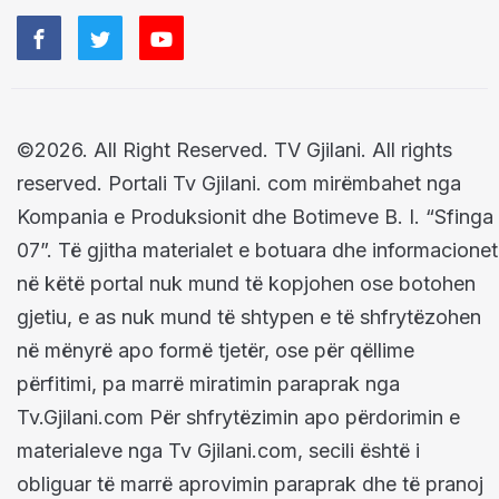
©2026. All Right Reserved. TV Gjilani. All rights
reserved. Portali Tv Gjilani. com mirëmbahet nga
Kompania e Produksionit dhe Botimeve B. I. “Sfinga
07”. Të gjitha materialet e botuara dhe informacionet
në këtë portal nuk mund të kopjohen ose botohen
gjetiu, e as nuk mund të shtypen e të shfrytëzohen
në mënyrë apo formë tjetër, ose për qëllime
përfitimi, pa marrë miratimin paraprak nga
Tv.Gjilani.com Për shfrytëzimin apo përdorimin e
materialeve nga Tv Gjilani.com, secili është i
obliguar të marrë aprovimin paraprak dhe të pranoj