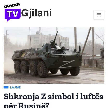
LAJME
Shkronja Z simbol i luftës
për Rusinë?