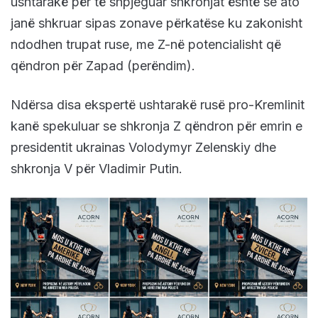
ushtarakë për të shpjeguar shkronjat është se ato
janë shkruar sipas zonave përkatëse ku zakonisht
ndodhen trupat ruse, me Z-në potencialisht që
qëndron për Zapad (perëndim).
Ndërsa disa ekspertë ushtarakë rusë pro-Kremlinit
kanë spekuluar se shkronja Z qëndron për emrin e
presidentit ukrainas Volodymyr Zelenskiy dhe
shkronja V për Vladimir Putin.