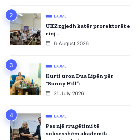
LAJME
UKZ zgjedh katër prorektorët e
rinj –
6 August 2026
LAJME
Kurti uron Dua Lipën për
“Sunny Hill”:
31 July 2026
LAJME
Pas një rrugëtimi të
suksesshëm akademik