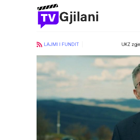
LAJMI I FUNDIT
ci
UKZ zgjedh katër prorektorë