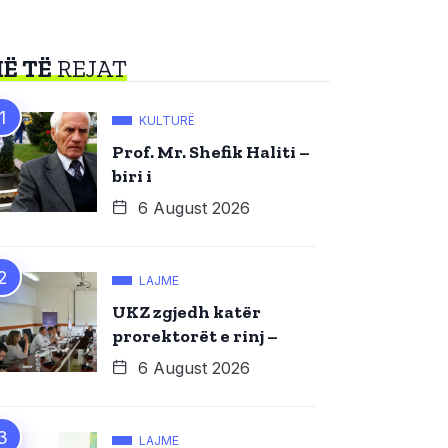
Ë TË
REJAT
KULTURË
Prof. Mr. Shefik Haliti –
biri i
6 August 2026
LAJME
UKZ zgjedh katër
prorektorët e rinj –
6 August 2026
LAJME