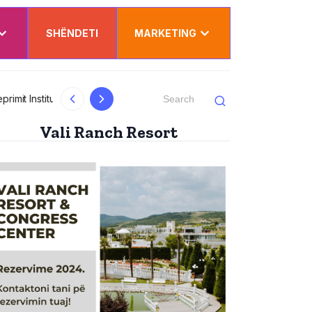
SHËNDETI
MARKETING
al
Kurti uron Dua Lipën për “Sunny Hill”: Ësh
Vali Ranch Resort