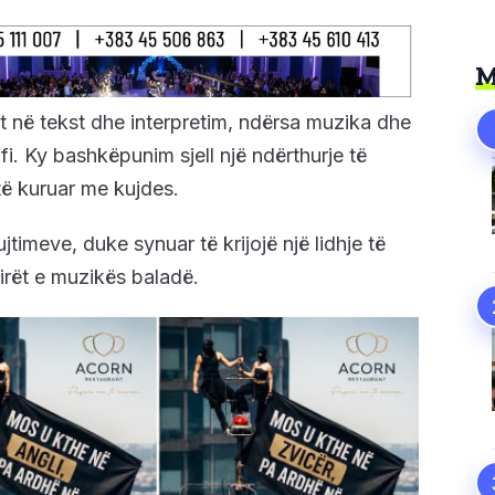
M
 në tekst dhe interpretim, ndërsa muzika dhe
fi. Ky bashkëpunim sjell një ndërthurje të
 të kuruar me kujdes.
jtimeve, duke synuar të krijojë një lidhje të
irët e muzikës baladë.