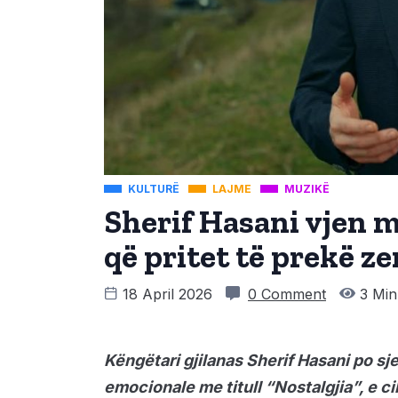
KULTURË
LAJME
MUZIKË
Sherif Hasani vjen m
që pritet të prekë z
18 April 2026
0 Comment
3 Min
Këngëtari gjilanas Sherif Hasani po sjel
emocionale me titull “Nostalgjia”, e ci