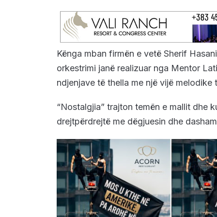
Kënga mban firmën e vetë Sherif Hasanit
orkestrimi janë realizuar nga Mentor Lati
ndjenjave të thella me një vijë melodike
“Nostalgjia” trajton temën e mallit dhe ku
drejtpërdrejtë me dëgjuesin dhe dasham