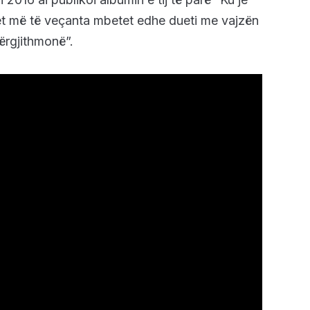
ktet më të veçanta mbetet edhe dueti me vajzën
ërgjithmonë”.