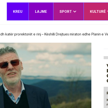
KREU
LAJME
SPORT
KULTURË
t e rinj – Këshilli Drejtues miraton edhe Planin e Veprimit Institucion