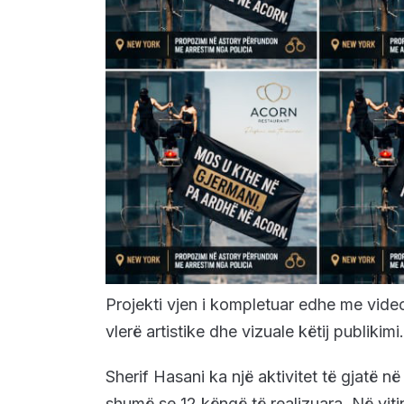
Projekti vjen i kompletuar edhe me videokl
vlerë artistike dhe vizuale këtij publikimi.
Sherif Hasani ka një aktivitet të gjatë 
shumë se 12 këngë të realizuara. Në vitin