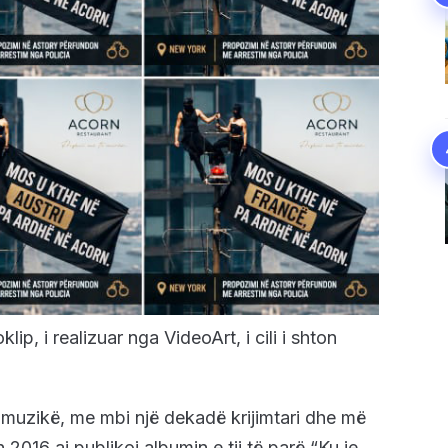
ip, i realizuar nga VideoArt, i cili i shton
në muzikë, me mbi një dekadë krijimtari dhe më
 2016 ai publikoi albumin e tij të parë “Ku je