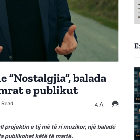
E
e “Nostalgjia”, balada
emrat e publikut
 Read
A
A
l projektin e tij më të ri muzikor, një baladë
la publikohet këtë të martë.