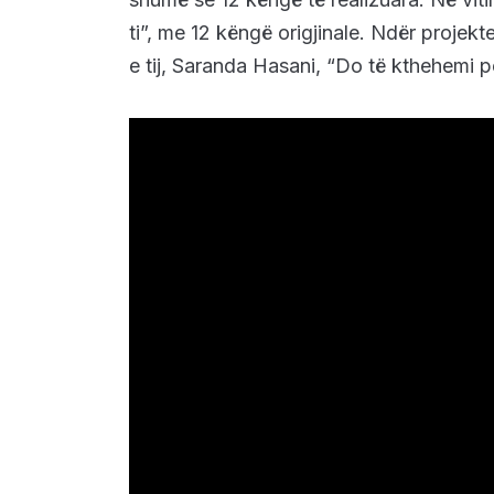
ti”, me 12 këngë origjinale. Ndër proje
e tij, Saranda Hasani, “Do të kthehemi p