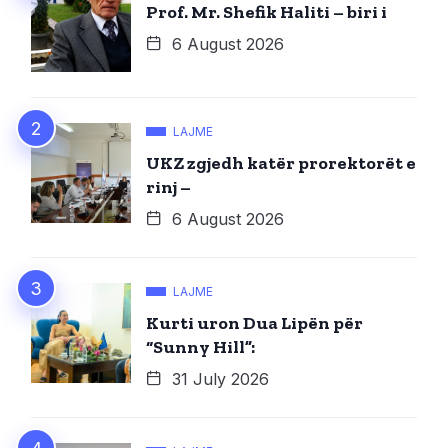
Prof. Mr. Shefik Haliti – biri i
6 August 2026
LAJME
UKZ zgjedh katër prorektorët e
rinj –
6 August 2026
LAJME
Kurti uron Dua Lipën për
“Sunny Hill”:
31 July 2026