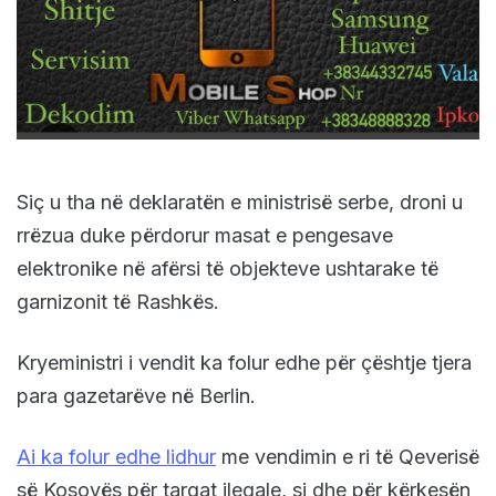
Siç u tha në deklaratën e ministrisë serbe, droni u
rrëzua duke përdorur masat e pengesave
elektronike në afërsi të objekteve ushtarake të
garnizonit të Rashkës.
Kryeministri i vendit ka folur edhe për çështje tjera
para gazetarëve në Berlin.
Ai ka folur edhe lidhur
me vendimin e ri të Qeverisë
së Kosovës për targat ilegale, si dhe për kërkesën