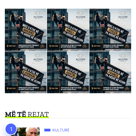
MË TË
REJAT
KULTURË