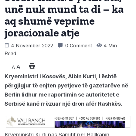
unë nuk mund ta di – ka
aq shumë veprime
joracionale atje
4 November 2022
0 Comment
4 Min
Read
A
A
Kryeministri i Kosovës, Albin Kurti, i është
përgjigjur të enjten pyetjeve të gazetarëve në
Berlin lidhur me raportimin se autoritetet e
Serbisë kanë rrëzuar një dron afër Rashkës.
Kryeministri Kurti pas Samitit për Ballkanin