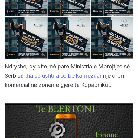
Ndryshe, dy ditë më parë Ministria e Mbrojtjes së
Serbisë
tha se ushtria serbe ka rrëzuar
një dron
komercial në zonën e gjerë të Kopaonikut.