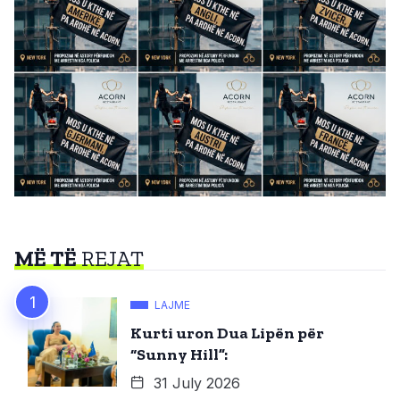
MË TË
REJAT
LAJME
Kurti uron Dua Lipën për
“Sunny Hill”:
31 July 2026