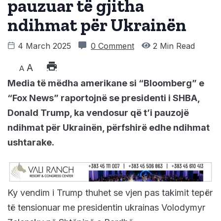
pauzuar të gjitha
ndihmat për Ukrainën
4 March 2025
0 Comment
2 Min Read
A
A
Media të mëdha amerikane si “Bloomberg” e
“Fox News” raportojnë se presidenti i SHBA,
Donald Trump, ka vendosur që t’i pauzojë
ndihmat për Ukrainën, përfshirë edhe ndihmat
ushtarake.
Ky vendim i Trump thuhet se vjen pas takimit tepër
të tensionuar me presidentin ukrainas Volodymyr