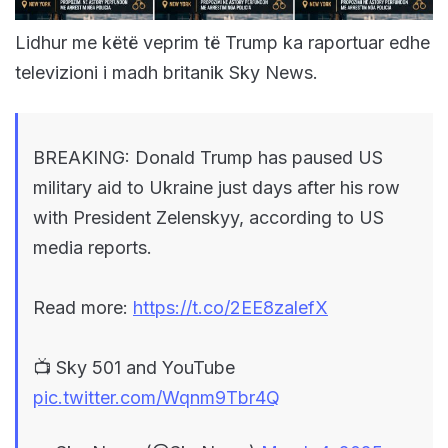
Lidhur me këtë veprim të Trump ka raportuar edhe
televizioni i madh britanik Sky News.
BREAKING: Donald Trump has paused US
military aid to Ukraine just days after his row
with President Zelenskyy, according to US
media reports.
Read more:
https://t.co/2EE8zalefX
📺 Sky 501 and YouTube
pic.twitter.com/Wqnm9Tbr4Q