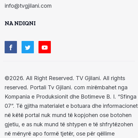
info@tvgjilani.com
NA NDIQNI
©2026. All Right Reserved. TV Gjilani. All rights
reserved. Portali Tv Gjilani. com mirëmbahet nga
Kompania e Produksionit dhe Botimeve B. I. “Sfinga
07”. Të gjitha materialet e botuara dhe informacionet
në këtë portal nuk mund të kopjohen ose botohen
gjetiu, e as nuk mund të shtypen e të shfrytëzohen
në mënyrë apo formë tjetër, ose për qëllime