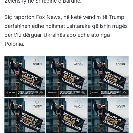
Zelensky në Shtëpinë e Bardhë.
Siç raporton Fox News, në këtë vendim të Trump
përfshihen edhe ndihmat ushtarake që ishin rrugës
për t’iu dërguar Ukrainës apo edhe ato nga
Polonia.