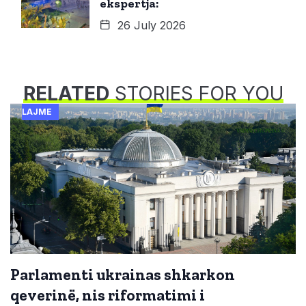
ekspertja:
26 July 2026
RELATED
STORIES FOR YOU
LAJME
Parlamenti ukrainas shkarkon
qeverinë, nis riformatimi i